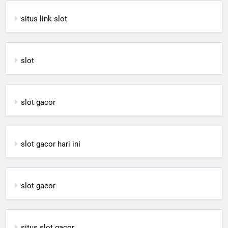
situs link slot
slot
slot gacor
slot gacor hari ini
slot gacor
situs slot gacor