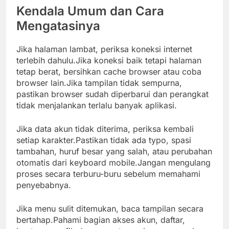
Kendala Umum dan Cara
Mengatasinya
Jika halaman lambat, periksa koneksi internet
terlebih dahulu.Jika koneksi baik tetapi halaman
tetap berat, bersihkan cache browser atau coba
browser lain.Jika tampilan tidak sempurna,
pastikan browser sudah diperbarui dan perangkat
tidak menjalankan terlalu banyak aplikasi.
Jika data akun tidak diterima, periksa kembali
setiap karakter.Pastikan tidak ada typo, spasi
tambahan, huruf besar yang salah, atau perubahan
otomatis dari keyboard mobile.Jangan mengulang
proses secara terburu-buru sebelum memahami
penyebabnya.
Jika menu sulit ditemukan, baca tampilan secara
bertahap.Pahami bagian akses akun, daftar,