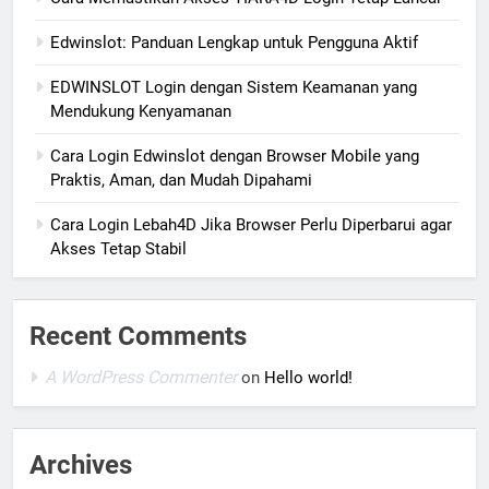
Edwinslot: Panduan Lengkap untuk Pengguna Aktif
EDWINSLOT Login dengan Sistem Keamanan yang
Mendukung Kenyamanan
Cara Login Edwinslot dengan Browser Mobile yang
Praktis, Aman, dan Mudah Dipahami
Cara Login Lebah4D Jika Browser Perlu Diperbarui agar
Akses Tetap Stabil
Recent Comments
A WordPress Commenter
on
Hello world!
Archives