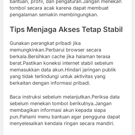
bantuan, profil, dan pengaturan.Jangan menekan
tombol secara acak karena dapat membuat
pengalaman semakin membingungkan.
Tips Menjaga Akses Tetap Stabil
Gunakan perangkat pribadi jika
memungkinkan.Perbarui browser secara
berkala.Bersihkan cache jika halaman terasa
berat.Pastikan koneksi internet stabil sebelum
memasukkan data akun.Hindari jaringan publik
yang tidak terlindungi untuk aktivitas yang
berkaitan dengan informasi pribadi.
Baca instruksi sebelum melanjutkan.Periksa data
sebelum menekan tombol berikutnya.Jangan
membagikan informasi akun kepada siapa
pun.Pahami menu bantuan agar pengguna dapat
menyelesaikan kendala ringan secara mandiri.