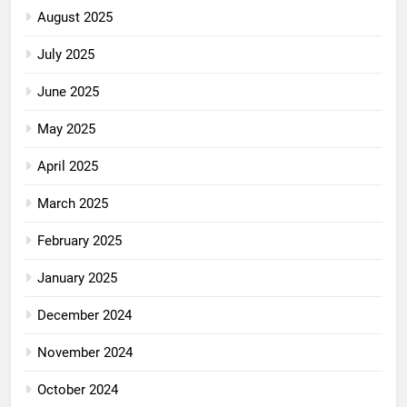
August 2025
July 2025
June 2025
May 2025
April 2025
March 2025
February 2025
January 2025
December 2024
November 2024
October 2024