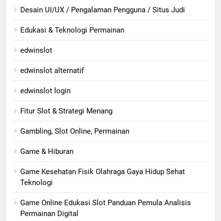
Desain UI/UX / Pengalaman Pengguna / Situs Judi
Edukasi & Teknologi Permainan
edwinslot
edwinslot alternatif
edwinslot login
Fitur Slot & Strategi Menang
Gambling, Slot Online, Permainan
Game & Hiburan
Game Kesehatan Fisik Olahraga Gaya Hidup Sehat
Teknologi
Game Online Edukasi Slot Panduan Pemula Analisis
Permainan Digital