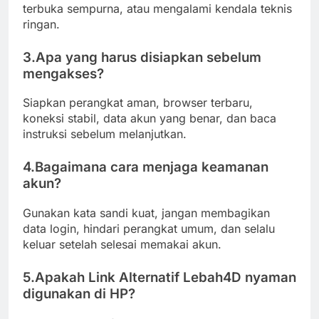
terbuka sempurna, atau mengalami kendala teknis
ringan.
3.Apa yang harus disiapkan sebelum
mengakses?
Siapkan perangkat aman, browser terbaru,
koneksi stabil, data akun yang benar, dan baca
instruksi sebelum melanjutkan.
4.Bagaimana cara menjaga keamanan
akun?
Gunakan kata sandi kuat, jangan membagikan
data login, hindari perangkat umum, dan selalu
keluar setelah selesai memakai akun.
5.Apakah Link Alternatif Lebah4D nyaman
digunakan di HP?