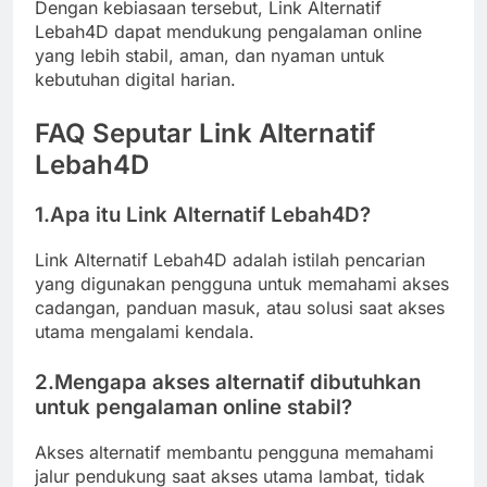
Dengan kebiasaan tersebut, Link Alternatif
Lebah4D dapat mendukung pengalaman online
yang lebih stabil, aman, dan nyaman untuk
kebutuhan digital harian.
FAQ Seputar Link Alternatif
Lebah4D
1.Apa itu Link Alternatif Lebah4D?
Link Alternatif Lebah4D adalah istilah pencarian
yang digunakan pengguna untuk memahami akses
cadangan, panduan masuk, atau solusi saat akses
utama mengalami kendala.
2.Mengapa akses alternatif dibutuhkan
untuk pengalaman online stabil?
Akses alternatif membantu pengguna memahami
jalur pendukung saat akses utama lambat, tidak