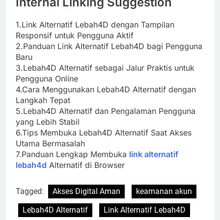
Internal Linking Suggestion
1.Link Alternatif Lebah4D dengan Tampilan
Responsif untuk Pengguna Aktif
2.Panduan Link Alternatif Lebah4D bagi Pengguna
Baru
3.Lebah4D Alternatif sebagai Jalur Praktis untuk
Pengguna Online
4.Cara Menggunakan Lebah4D Alternatif dengan
Langkah Tepat
5.Lebah4D Alternatif dan Pengalaman Pengguna
yang Lebih Stabil
6.Tips Membuka Lebah4D Alternatif Saat Akses
Utama Bermasalah
7.Panduan Lengkap Membuka
link alternatif
lebah4d
Alternatif di Browser
Tagged:
Akses Digital Aman
keamanan akun
Lebah4D Alternatif
Link Alternatif Lebah4D