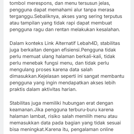
tombol merespons, dan menu tersusun jelas,
pengguna dapat memahami alur tanpa merasa
terganggu.Sebaliknya, akses yang sering terputus
atau tampilan yang tidak rapi dapat membuat
pengguna ragu dan rentan melakukan kesalahan.
Dalam konteks Link Alternatif Lebah4D, stabilitas
juga berkaitan dengan efisiensi.Pengguna tidak
perlu memuat ulang halaman berkali-kali, tidak
perlu menebak fungsi menu, dan tidak perlu
mengulang proses karena data salah
dimasukkan.Kejelasan seperti ini sangat membantu
pengguna yang ingin mendapatkan akses lebih
praktis dalam aktivitas harian.
Stabilitas juga memiliki hubungan erat dengan
keamanan.Jika pengguna terburu-buru karena
halaman lambat, risiko salah memilih menu atau
memasukkan data pada bagian yang tidak sesuai
bisa meningkat.Karena itu, pengalaman online