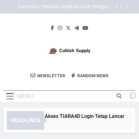
Skip
EDWINSLOT Login dengan Sistem Keamanan
to
yang Mendukung Kenyamanan
content
Cara Login Edwinslot dengan Browser Mobile
yang Praktis, Aman, dan Mudah Dipahami
Cara Memastikan Akses TIARA4D Login Tetap
Lancar
Edwinslot: Panduan Lengkap untuk Pengguna
Aktif
EDWINSLOT Login dengan Sistem Keamanan
yang Mendukung Kenyamanan
Cultish Supply
Dapatkan Koleksi Streetwear Keren Di
Cara Login Edwinslot dengan Browser Mobile
NEWSLETTER
RANDOM NEWS
yang Praktis, Aman, dan Mudah Dipahami
Cultish Supply.
MENU
ra Memastikan Akses TIARA4D Login Tetap Lancar
Edw
HEADLINES
Weeks Ago
1 Mo