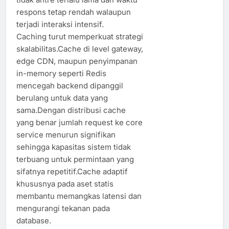
respons tetap rendah walaupun
terjadi interaksi intensif.
Caching turut memperkuat strategi
skalabilitas.Cache di level gateway,
edge CDN, maupun penyimpanan
in-memory seperti Redis
mencegah backend dipanggil
berulang untuk data yang
sama.Dengan distribusi cache
yang benar jumlah request ke core
service menurun signifikan
sehingga kapasitas sistem tidak
terbuang untuk permintaan yang
sifatnya repetitif.Cache adaptif
khususnya pada aset statis
membantu memangkas latensi dan
mengurangi tekanan pada
database.