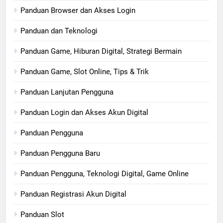
Panduan Browser dan Akses Login
Panduan dan Teknologi
Panduan Game, Hiburan Digital, Strategi Bermain
Panduan Game, Slot Online, Tips & Trik
Panduan Lanjutan Pengguna
Panduan Login dan Akses Akun Digital
Panduan Pengguna
Panduan Pengguna Baru
Panduan Pengguna, Teknologi Digital, Game Online
Panduan Registrasi Akun Digital
Panduan Slot