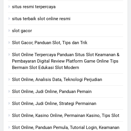
situs resmi terpercaya
situs terbaik slot online resmi
slot gacor
Slot Gacor, Panduan Slot, Tips dan Trik
Slot Online Terpercaya Panduan Situs Slot Keamanan &
Pembayaran Digital Review Platform Game Online Tips
Bermain Slot Edukasi Slot Modern
Slot Online, Analisis Data, Teknologi Perjudian
Slot Online, Judi Online, Panduan Pemain
Slot Online, Judi Online, Strategi Permainan
Slot Online, Kasino Online, Permainan Kasino, Tips Slot
Slot Online, Panduan Pemula, Tutorial Login, Keamanan