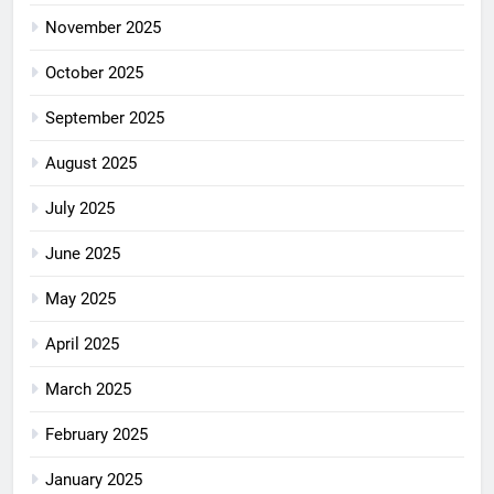
November 2025
October 2025
September 2025
August 2025
July 2025
June 2025
May 2025
April 2025
March 2025
February 2025
January 2025