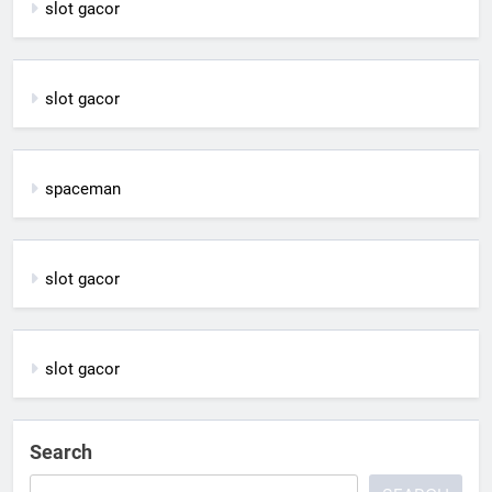
slot gacor
slot gacor
spaceman
slot gacor
slot gacor
Search