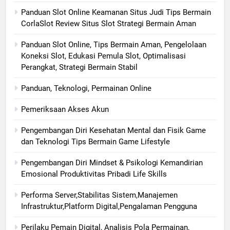
Panduan Slot Online Keamanan Situs Judi Tips Bermain
CorlaSlot Review Situs Slot Strategi Bermain Aman
Panduan Slot Online, Tips Bermain Aman, Pengelolaan
Koneksi Slot, Edukasi Pemula Slot, Optimalisasi
Perangkat, Strategi Bermain Stabil
Panduan, Teknologi, Permainan Online
Pemeriksaan Akses Akun
Pengembangan Diri Kesehatan Mental dan Fisik Game
dan Teknologi Tips Bermain Game Lifestyle
Pengembangan Diri Mindset & Psikologi Kemandirian
Emosional Produktivitas Pribadi Life Skills
Performa Server,Stabilitas Sistem,Manajemen
Infrastruktur,Platform Digital,Pengalaman Pengguna
Perilaku Pemain Digital, Analisis Pola Permainan,