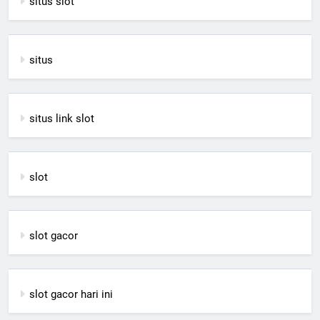
situs slot
situs
situs link slot
slot
slot gacor
slot gacor hari ini