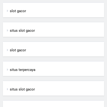
slot gacor
situs slot gacor
slot gacor
situs terpercaya
situs slot gacor