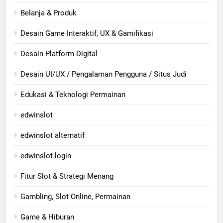
Belanja & Produk
Desain Game Interaktif, UX & Gamifikasi
Desain Platform Digital
Desain UI/UX / Pengalaman Pengguna / Situs Judi
Edukasi & Teknologi Permainan
edwinslot
edwinslot alternatif
edwinslot login
Fitur Slot & Strategi Menang
Gambling, Slot Online, Permainan
Game & Hiburan