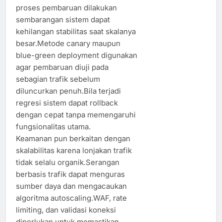
proses pembaruan dilakukan
sembarangan sistem dapat
kehilangan stabilitas saat skalanya
besar.Metode canary maupun
blue-green deployment digunakan
agar pembaruan diuji pada
sebagian trafik sebelum
diluncurkan penuh.Bila terjadi
regresi sistem dapat rollback
dengan cepat tanpa memengaruhi
fungsionalitas utama.
Keamanan pun berkaitan dengan
skalabilitas karena lonjakan trafik
tidak selalu organik.Serangan
berbasis trafik dapat menguras
sumber daya dan mengacaukan
algoritma autoscaling.WAF, rate
limiting, dan validasi koneksi
diperlukan untuk memastikan