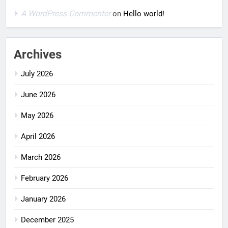
A WordPress Commenter
on
Hello world!
Archives
July 2026
June 2026
May 2026
April 2026
March 2026
February 2026
January 2026
December 2025