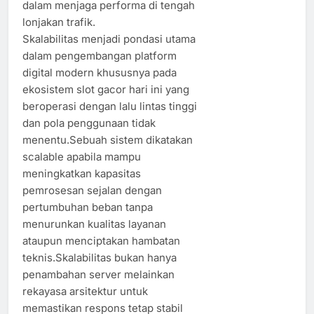
dalam menjaga performa di tengah
lonjakan trafik.
Skalabilitas menjadi pondasi utama
dalam pengembangan platform
digital modern khususnya pada
ekosistem slot gacor hari ini yang
beroperasi dengan lalu lintas tinggi
dan pola penggunaan tidak
menentu.Sebuah sistem dikatakan
scalable apabila mampu
meningkatkan kapasitas
pemrosesan sejalan dengan
pertumbuhan beban tanpa
menurunkan kualitas layanan
ataupun menciptakan hambatan
teknis.Skalabilitas bukan hanya
penambahan server melainkan
rekayasa arsitektur untuk
memastikan respons tetap stabil