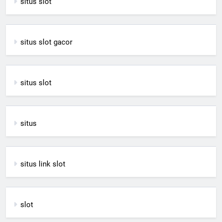
situs slot
situs slot gacor
situs slot
situs
situs link slot
slot