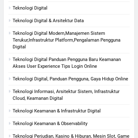
Teknologi Digital
Teknologi Digital & Arsitektur Data
Teknologi Digital Modern,Manajemen Sistem
Terukur,Infrastruktur Platform,Pengalaman Pengguna
Digital
Teknologi Digital Panduan Pengguna Baru Keamanan
Akses User Experience Tips Login Online
Teknologi Digital, Panduan Pengguna, Gaya Hidup Online
Teknologi Informasi, Arsitektur Sistem, Infrastruktur
Cloud, Keamanan Digital
Teknologi Keamanan & Infrastruktur Digital
Teknologi Keamanan & Observability
Teknologi Perjudian, Kasino & Hiburan, Mesin Slot, Game