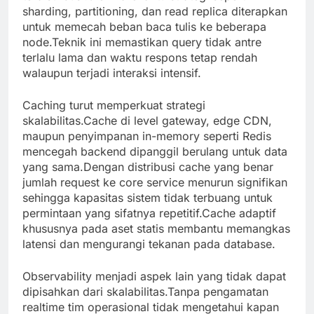
sharding, partitioning, dan read replica diterapkan
untuk memecah beban baca tulis ke beberapa
node.Teknik ini memastikan query tidak antre
terlalu lama dan waktu respons tetap rendah
walaupun terjadi interaksi intensif.
Caching turut memperkuat strategi
skalabilitas.Cache di level gateway, edge CDN,
maupun penyimpanan in-memory seperti Redis
mencegah backend dipanggil berulang untuk data
yang sama.Dengan distribusi cache yang benar
jumlah request ke core service menurun signifikan
sehingga kapasitas sistem tidak terbuang untuk
permintaan yang sifatnya repetitif.Cache adaptif
khususnya pada aset statis membantu memangkas
latensi dan mengurangi tekanan pada database.
Observability menjadi aspek lain yang tidak dapat
dipisahkan dari skalabilitas.Tanpa pengamatan
realtime tim operasional tidak mengetahui kapan