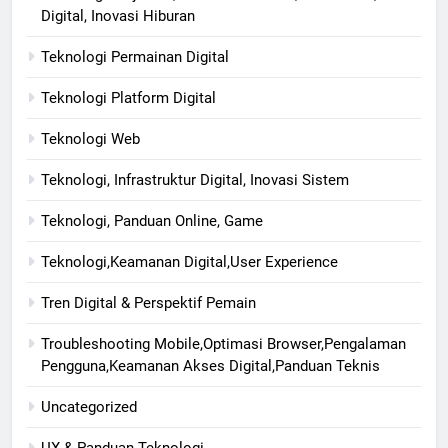
Digital, Inovasi Hiburan
Teknologi Permainan Digital
Teknologi Platform Digital
Teknologi Web
Teknologi, Infrastruktur Digital, Inovasi Sistem
Teknologi, Panduan Online, Game
Teknologi,Keamanan Digital,User Experience
Tren Digital & Perspektif Pemain
Troubleshooting Mobile,Optimasi Browser,Pengalaman
Pengguna,Keamanan Akses Digital,Panduan Teknis
Uncategorized