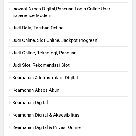
Inovasi Akses Digital,Panduan Login Online,User
Experience Modern
Judi Bola, Taruhan Online
Judi Online, Slot Online, Jackpot Progresif
Judi Online, Teknologi, Panduan
Judi Slot, Rekomendasi Slot
Keamanan & Infrastruktur Digital
Keamanan Akses Akun
Keamanan Digital
Keamanan Digital & Aksesibilitas
Keamanan Digital & Privasi Online