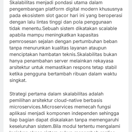
Skalabilitas menjadi pondasi utama dalam
pengembangan platform digital modern khususnya
pada ekosistem slot gacor hari ini yang beroperasi
dengan lalu lintas tinggi dan pola penggunaan
tidak menentu.Sebuah sistem dikatakan scalable
apabila mampu meningkatkan kapasitas
pemrosesan sejalan dengan pertumbuhan beban
tanpa menurunkan kualitas layanan ataupun
menciptakan hambatan teknis.Skalabilitas bukan
hanya penambahan server melainkan rekayasa
arsitektur untuk memastikan respons tetap stabil
ketika pengguna bertambah ribuan dalam waktu
singkat.
Strategi pertama dalam skalabilitas adalah
pemilihan arsitektur cloud-native berbasis
microservices.Microservices memecah fungsi
aplikasi menjadi komponen independen sehingga
tiap bagian dapat diskalakan tanpa memengaruhi
keseluruhan sistem.Bila modul tertentu mengalami