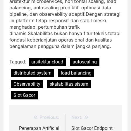
arsitektur microservices, horizontal scaling, load
balancing, autoscaling prediktif, optimasi data
pipeline, dan observability adaptif.Dengan strategi
ini platform tetap responsif dan stabil meski
menghadapi pertumbuhan trafik
dinamis.Skalabilitas bukan hanya fitur teknis tetapi
fondasi keberlanjutan operasional dan kualitas
pengalaman pengguna dalam jangka panjang.
Tagged:
arsitektur cloud
autoscaling
distributed system
load balancing
Observability
skalabilitas sistem
Slot Gacor
Previous:
Next:
Post
navigation
Penerapan Artificial
Slot Gacor Endpoint