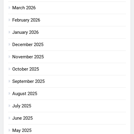
March 2026
February 2026
January 2026
December 2025
November 2025
October 2025
September 2025
August 2025
July 2025
June 2025
May 2025