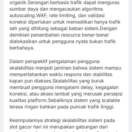
organik.Serangan berbasis trafik dapat menguras
sumber daya dan mengacaukan algoritma
autoscaling.WAF, rate limiting, dan validasi
koneksi diperlukan untuk memastikan hanya trafik
sah yang dihitung sebagai beban sistem.Dengan
demikian penambahan resource benar-benar
dialokasikan untuk pengguna nyata bukan trafik
berbahaya.
Dalam perspektif pengalaman pengguna
skalabilitas menjadi jaminan bahwa sistem mampu
mempertahankan waktu respons dan stabilitas
kapan pun diakses.Skalabilitas yang buruk
membuat pengguna mengalami delay, kegagalan
koneksi, atau akses lambat yang merusak persepsi
kualitas platform.Sebaliknya sistem yang scalable
terasa ringan bahkan pada puncak trafik tinggi.
Kesimpulannya strategi skalabilitas sistem pada
slot gacor hari ini merupakan gabungan dari