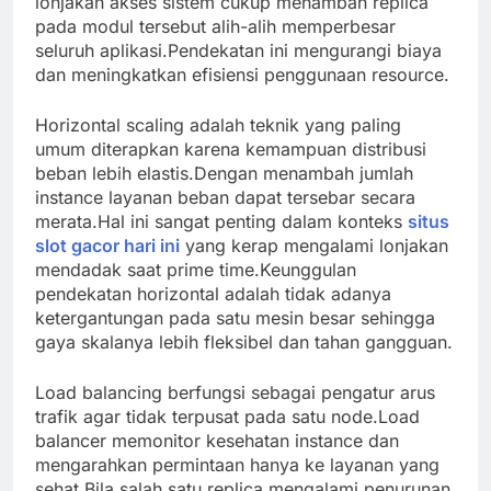
lonjakan akses sistem cukup menambah replica
pada modul tersebut alih-alih memperbesar
seluruh aplikasi.Pendekatan ini mengurangi biaya
dan meningkatkan efisiensi penggunaan resource.
Horizontal scaling adalah teknik yang paling
umum diterapkan karena kemampuan distribusi
beban lebih elastis.Dengan menambah jumlah
instance layanan beban dapat tersebar secara
merata.Hal ini sangat penting dalam konteks
situs
slot gacor hari ini
yang kerap mengalami lonjakan
mendadak saat prime time.Keunggulan
pendekatan horizontal adalah tidak adanya
ketergantungan pada satu mesin besar sehingga
gaya skalanya lebih fleksibel dan tahan gangguan.
Load balancing berfungsi sebagai pengatur arus
trafik agar tidak terpusat pada satu node.Load
balancer memonitor kesehatan instance dan
mengarahkan permintaan hanya ke layanan yang
sehat.Bila salah satu replica mengalami penurunan