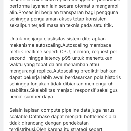
performa layanan lain secara otomatis mengambil
alih.Proses ini berjalan transparan bagi pengguna
sehingga pengalaman akses tetap konsisten
sekalipun terjadi masalah teknis pada satu titik.
Untuk menjaga elastisitas sistem diterapkan
mekanisme autoscaling.Autoscaling membaca
metrik realtime seperti CPU, memori, request per
second, hingga latency p95 untuk menentukan
waktu yang tepat dalam menambah atau
mengurangi replica.Autoscaling prediktif bahkan
dapat bekerja lebih awal berdasarkan pola historis
sehingga lonjakan tidak dibiarkan memengaruhi
stabilitas.Skalabilitas menjadi responsif sekaligus
hemat sumber daya.
Selain lapisan compute pipeline data juga harus
scalable.Database dapat menjadi bottleneck bila
tidak dirancang dengan pendekatan
terdistribusi.Oleh karena itu strategi seperti