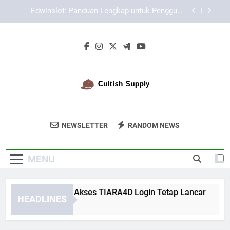
Skip
EDWINSLOT Login dengan Sistem Keamanan
to
yang Mendukung Kenyamanan
content
Cara Login Edwinslot dengan Browser Mobile
yang Praktis, Aman, dan Mudah Dipahami
Cara Memastikan Akses TIARA4D Login Tetap
Lancar
Edwinslot: Panduan Lengkap untuk Pengguna
Aktif
EDWINSLOT Login dengan Sistem Keamanan
yang Mendukung Kenyamanan
Cultish Supply
Dapatkan Koleksi Streetwear Keren Di
Cara Login Edwinslot dengan Browser Mobile
NEWSLETTER
RANDOM NEWS
yang Praktis, Aman, dan Mudah Dipahami
Cultish Supply.
MENU
ra Memastikan Akses TIARA4D Login Tetap Lancar
Edw
HEADLINES
Weeks Ago
1 Mo