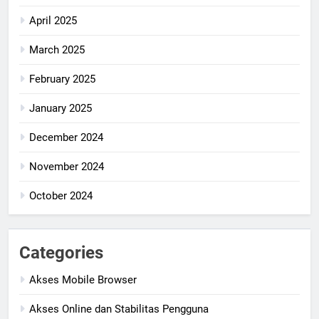
April 2025
March 2025
February 2025
January 2025
December 2024
November 2024
October 2024
Categories
Akses Mobile Browser
Akses Online dan Stabilitas Pengguna