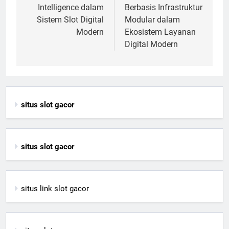
Intelligence dalam
Berbasis Infrastruktur
Sistem Slot Digital
Modular dalam
Modern
Ekosistem Layanan
Digital Modern
situs slot gacor
situs slot gacor
situs link slot gacor