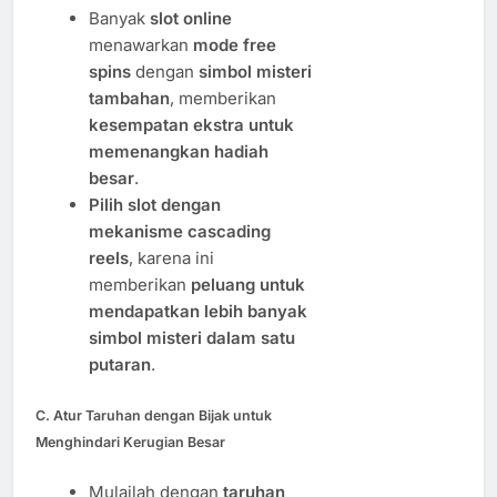
Banyak
slot online
menawarkan
mode free
spins
dengan
simbol misteri
tambahan
, memberikan
kesempatan ekstra untuk
memenangkan hadiah
besar
.
Pilih slot dengan
mekanisme cascading
reels
, karena ini
memberikan
peluang untuk
mendapatkan lebih banyak
simbol misteri dalam satu
putaran
.
C. Atur Taruhan dengan Bijak untuk
Menghindari Kerugian Besar
Mulailah dengan
taruhan