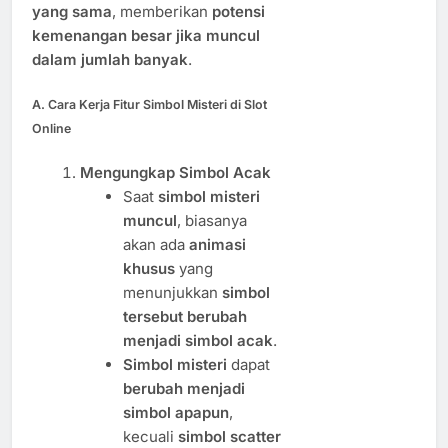
yang sama
, memberikan
potensi
kemenangan besar jika muncul
dalam jumlah banyak
.
A. Cara Kerja Fitur Simbol Misteri di Slot
Online
Mengungkap Simbol Acak
Saat
simbol misteri
muncul
, biasanya
akan ada
animasi
khusus
yang
menunjukkan
simbol
tersebut berubah
menjadi simbol acak
.
Simbol misteri
dapat
berubah menjadi
simbol apapun
,
kecuali
simbol scatter