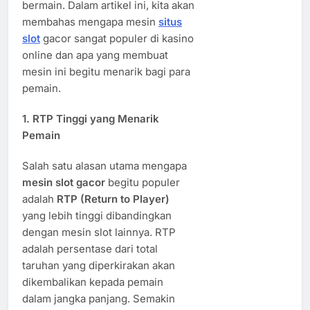
bermain. Dalam artikel ini, kita akan
membahas mengapa mesin
situs
slot
gacor sangat populer di kasino
online dan apa yang membuat
mesin ini begitu menarik bagi para
pemain.
1.
RTP Tinggi yang Menarik
Pemain
Salah satu alasan utama mengapa
mesin slot gacor
begitu populer
adalah
RTP (Return to Player)
yang lebih tinggi dibandingkan
dengan mesin slot lainnya. RTP
adalah persentase dari total
taruhan yang diperkirakan akan
dikembalikan kepada pemain
dalam jangka panjang. Semakin