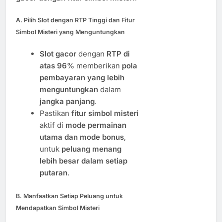
A. Pilih Slot dengan RTP Tinggi dan Fitur
Simbol Misteri yang Menguntungkan
Slot gacor
dengan
RTP di
atas 96%
memberikan
pola
pembayaran yang lebih
menguntungkan
dalam
jangka panjang
.
Pastikan
fitur simbol misteri
aktif di
mode permainan
utama dan mode bonus
,
untuk
peluang menang
lebih besar dalam setiap
putaran
.
B. Manfaatkan Setiap Peluang untuk
Mendapatkan Simbol Misteri