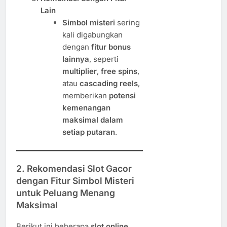
Lain
Simbol misteri
sering
kali digabungkan
dengan
fitur bonus
lainnya
, seperti
multiplier
,
free spins
,
atau
cascading reels
,
memberikan
potensi
kemenangan
maksimal dalam
setiap putaran
.
2. Rekomendasi Slot Gacor
dengan Fitur Simbol Misteri
untuk Peluang Menang
Maksimal
Berikut ini beberapa
slot online