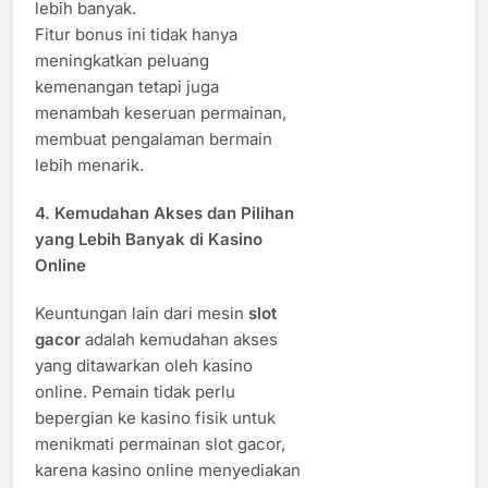
lebih banyak.
Fitur bonus ini tidak hanya
meningkatkan peluang
kemenangan tetapi juga
menambah keseruan permainan,
membuat pengalaman bermain
lebih menarik.
4.
Kemudahan Akses dan Pilihan
yang Lebih Banyak di Kasino
Online
Keuntungan lain dari mesin
slot
gacor
adalah kemudahan akses
yang ditawarkan oleh kasino
online. Pemain tidak perlu
bepergian ke kasino fisik untuk
menikmati permainan slot gacor,
karena kasino online menyediakan