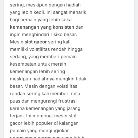
sering, meskipun dengan hadiah
yang lebih kecil. Ini sangat menarik
bagi pemain yang lebih suka
kemenangan yang konsisten
dan
ingin menghindari risiko besar.
Mesin
slot gacor
sering kali
memiliki volatilitas rendah hingga
sedang, yang memberi pemain
kesempatan untuk meraih
kemenangan lebih sering
meskipun hadiahnya mungkin tidak
besar. Mesin dengan volatilitas
rendah sering kali memberi rasa
puas dan mengurangi frustrasi
karena kemenangan yang jarang
terjadi. Ini membuat mesin slot
gacor lebih populer di kalangan
pemain yang menginginkan
pengalaman permainan yang lebih