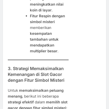
meningkatkan nilai
koin di layar
.
Fitur Respin dengan
simbol misteri
memberikan
kesempatan
tambahan untuk
mendapatkan
multiplier besar
.
3. Strategi Memaksimalkan
Kemenangan di Slot Gacor
dengan Fitur Simbol Misteri
Untuk
memaksimalkan peluang
menang
, berikut ini beberapa
strategi efektif
dalam
memilih slot
gacor dengan fitur simbol misteri
: