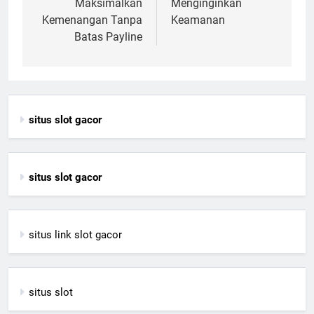
Maksimalkan
Menginginkan
Kemenangan Tanpa
Keamanan
Batas Payline
situs slot gacor
situs slot gacor
situs link slot gacor
situs slot