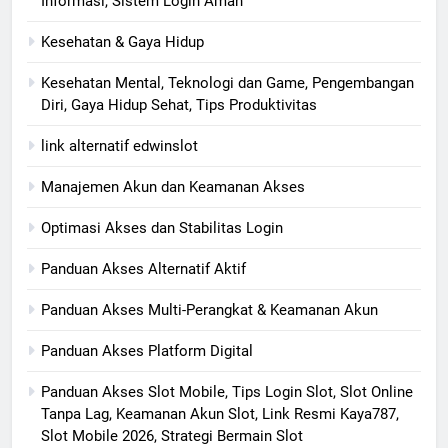
Informasi, Sistem Login Aman
Kesehatan & Gaya Hidup
Kesehatan Mental, Teknologi dan Game, Pengembangan
Diri, Gaya Hidup Sehat, Tips Produktivitas
link alternatif edwinslot
Manajemen Akun dan Keamanan Akses
Optimasi Akses dan Stabilitas Login
Panduan Akses Alternatif Aktif
Panduan Akses Multi-Perangkat & Keamanan Akun
Panduan Akses Platform Digital
Panduan Akses Slot Mobile, Tips Login Slot, Slot Online
Tanpa Lag, Keamanan Akun Slot, Link Resmi Kaya787,
Slot Mobile 2026, Strategi Bermain Slot