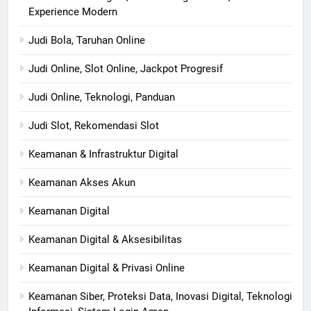
Experience Modern
Judi Bola, Taruhan Online
Judi Online, Slot Online, Jackpot Progresif
Judi Online, Teknologi, Panduan
Judi Slot, Rekomendasi Slot
Keamanan & Infrastruktur Digital
Keamanan Akses Akun
Keamanan Digital
Keamanan Digital & Aksesibilitas
Keamanan Digital & Privasi Online
Keamanan Siber, Proteksi Data, Inovasi Digital, Teknologi