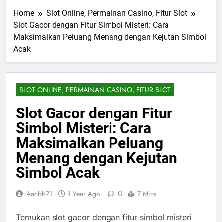
Home
Slot Online, Permainan Casino, Fitur Slot
Slot Gacor dengan Fitur Simbol Misteri: Cara
Maksimalkan Peluang Menang dengan Kejutan Simbol
Acak
SLOT ONLINE, PERMAINAN CASINO, FITUR SLOT
Slot Gacor dengan Fitur
Simbol Misteri: Cara
Maksimalkan Peluang
Menang dengan Kejutan
Simbol Acak
0
Aacbb71
1 Year Ago
7 Mins
Temukan slot gacor dengan fitur simbol misteri