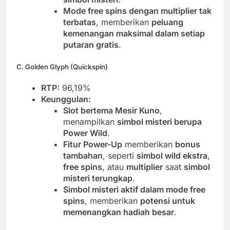
Mode free spins dengan multiplier tak
terbatas
, memberikan
peluang
kemenangan maksimal dalam setiap
putaran gratis
.
C. Golden Glyph (Quickspin)
RTP:
96,19%
Keunggulan:
Slot bertema Mesir Kuno
,
menampilkan
simbol misteri berupa
Power Wild
.
Fitur Power-Up
memberikan
bonus
tambahan
, seperti
simbol wild ekstra
,
free spins
, atau
multiplier
saat
simbol
misteri terungkap
.
Simbol misteri aktif dalam mode free
spins
, memberikan
potensi untuk
memenangkan hadiah besar
.