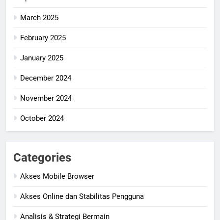
March 2025
February 2025
January 2025
December 2024
November 2024
October 2024
Categories
Akses Mobile Browser
Akses Online dan Stabilitas Pengguna
Analisis & Strategi Bermain