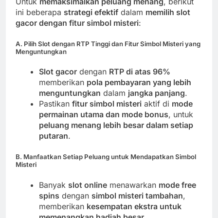
Untuk
memaksimalkan peluang menang
, berikut
ini beberapa
strategi efektif
dalam
memilih slot
gacor dengan fitur simbol misteri
:
A. Pilih Slot dengan RTP Tinggi dan Fitur Simbol Misteri yang
Menguntungkan
Slot gacor
dengan
RTP di atas 96%
memberikan
pola pembayaran yang lebih
menguntungkan
dalam
jangka panjang
.
Pastikan
fitur simbol misteri
aktif di
mode
permainan utama dan mode bonus
, untuk
peluang menang lebih besar dalam setiap
putaran
.
B. Manfaatkan Setiap Peluang untuk Mendapatkan Simbol
Misteri
Banyak
slot online
menawarkan
mode free
spins
dengan
simbol misteri tambahan
,
memberikan
kesempatan ekstra untuk
memenangkan hadiah besar
.