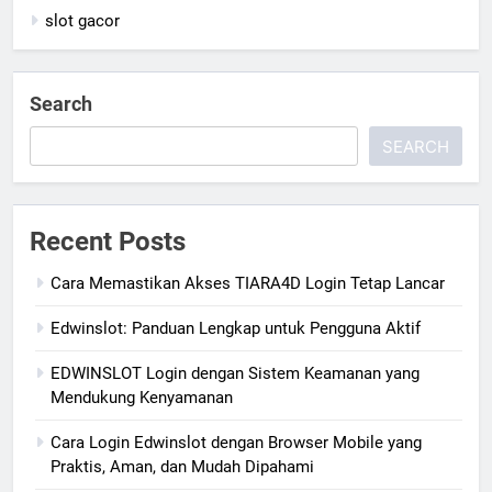
slot gacor
Search
SEARCH
Recent Posts
Cara Memastikan Akses TIARA4D Login Tetap Lancar
Edwinslot: Panduan Lengkap untuk Pengguna Aktif
EDWINSLOT Login dengan Sistem Keamanan yang
Mendukung Kenyamanan
Cara Login Edwinslot dengan Browser Mobile yang
Praktis, Aman, dan Mudah Dipahami