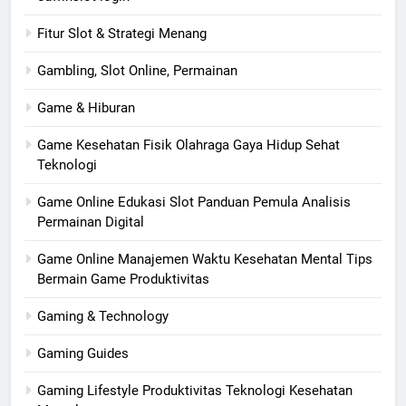
Fitur Slot & Strategi Menang
Gambling, Slot Online, Permainan
Game & Hiburan
Game Kesehatan Fisik Olahraga Gaya Hidup Sehat
Teknologi
Game Online Edukasi Slot Panduan Pemula Analisis
Permainan Digital
Game Online Manajemen Waktu Kesehatan Mental Tips
Bermain Game Produktivitas
Gaming & Technology
Gaming Guides
Gaming Lifestyle Produktivitas Teknologi Kesehatan