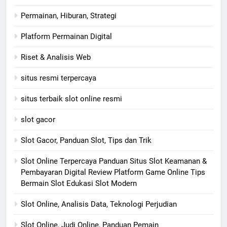
Permainan, Hiburan, Strategi
Platform Permainan Digital
Riset & Analisis Web
situs resmi terpercaya
situs terbaik slot online resmi
slot gacor
Slot Gacor, Panduan Slot, Tips dan Trik
Slot Online Terpercaya Panduan Situs Slot Keamanan &
Pembayaran Digital Review Platform Game Online Tips
Bermain Slot Edukasi Slot Modern
Slot Online, Analisis Data, Teknologi Perjudian
Slot Online, Judi Online, Panduan Pemain