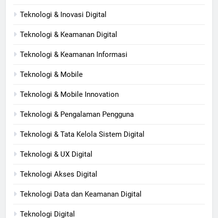
Teknologi & Inovasi Digital
Teknologi & Keamanan Digital
Teknologi & Keamanan Informasi
Teknologi & Mobile
Teknologi & Mobile Innovation
Teknologi & Pengalaman Pengguna
Teknologi & Tata Kelola Sistem Digital
Teknologi & UX Digital
Teknologi Akses Digital
Teknologi Data dan Keamanan Digital
Teknologi Digital