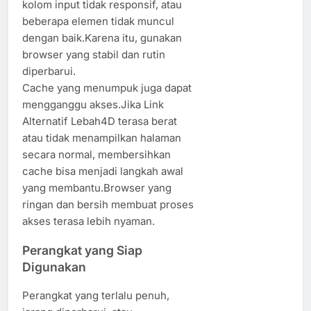
kolom input tidak responsif, atau
beberapa elemen tidak muncul
dengan baik.Karena itu, gunakan
browser yang stabil dan rutin
diperbarui.
Cache yang menumpuk juga dapat
mengganggu akses.Jika Link
Alternatif Lebah4D terasa berat
atau tidak menampilkan halaman
secara normal, membersihkan
cache bisa menjadi langkah awal
yang membantu.Browser yang
ringan dan bersih membuat proses
akses terasa lebih nyaman.
Perangkat yang Siap
Digunakan
Perangkat yang terlalu penuh,