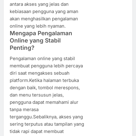
antara akses yang jelas dan
kebiasaan pengguna yang aman
akan menghasilkan pengalaman
online yang lebih nyaman.
Mengapa Pengalaman
Online yang Stabil
Penting?
Pengalaman online yang stabil
membuat pengguna lebih percaya
diri saat mengakses sebuah
platform.Ketika halaman terbuka
dengan baik, tombol merespons,
dan menu tersusun jelas,
pengguna dapat memahami alur
tanpa merasa
terganggu.Sebaliknya, akses yang
sering terputus atau tampilan yang
tidak rapi dapat membuat