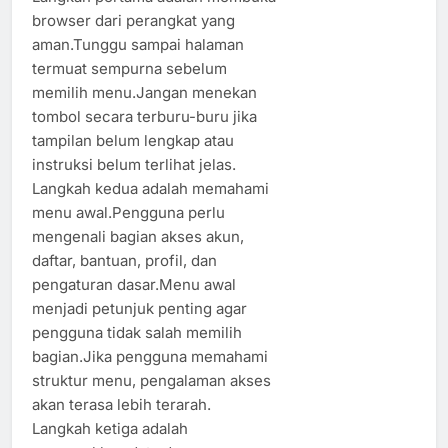
browser dari perangkat yang
aman.Tunggu sampai halaman
termuat sempurna sebelum
memilih menu.Jangan menekan
tombol secara terburu-buru jika
tampilan belum lengkap atau
instruksi belum terlihat jelas.
Langkah kedua adalah memahami
menu awal.Pengguna perlu
mengenali bagian akses akun,
daftar, bantuan, profil, dan
pengaturan dasar.Menu awal
menjadi petunjuk penting agar
pengguna tidak salah memilih
bagian.Jika pengguna memahami
struktur menu, pengalaman akses
akan terasa lebih terarah.
Langkah ketiga adalah