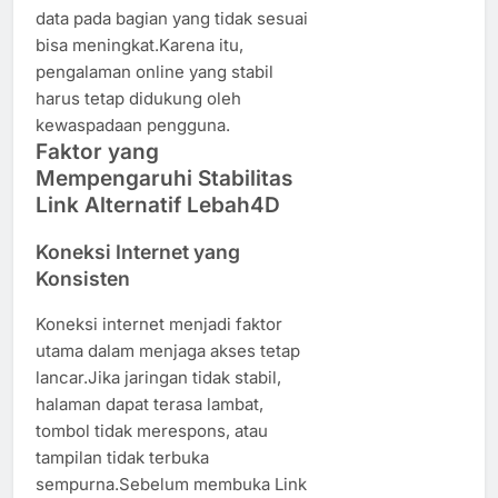
data pada bagian yang tidak sesuai
bisa meningkat.Karena itu,
pengalaman online yang stabil
harus tetap didukung oleh
kewaspadaan pengguna.
Faktor yang
Mempengaruhi Stabilitas
Link Alternatif Lebah4D
Koneksi Internet yang
Konsisten
Koneksi internet menjadi faktor
utama dalam menjaga akses tetap
lancar.Jika jaringan tidak stabil,
halaman dapat terasa lambat,
tombol tidak merespons, atau
tampilan tidak terbuka
sempurna.Sebelum membuka Link