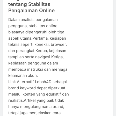
tentang Stabilitas
Pengalaman Online
Dalam analisis pengalaman
pengguna, stabilitas online
biasanya dipengaruhi oleh tiga
aspek utama.Pertama, kesiapan
teknis seperti koneksi, browser,
dan perangkat.Kedua, kejelasan
tampilan serta navigasi.Ketiga,
kebiasaan pengguna dalam
membaca instruksi dan menjaga
keamanan akun.
Link Alternatif Lebah4D sebagai
brand keyword dapat diperkuat
melalui konten yang edukatif dan
realistis.Artikel yang baik tidak
hanya mengulang nama brand,
tetapi juga menjelaskan cara