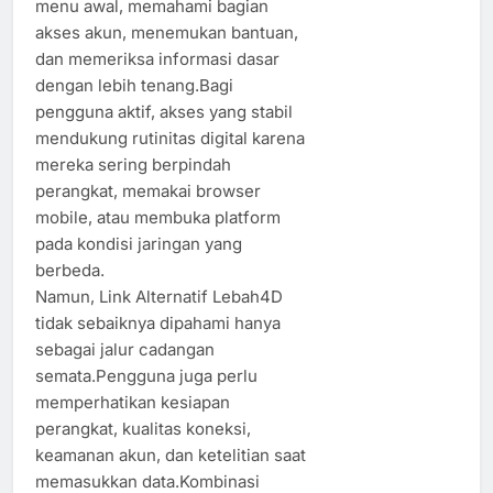
menu awal, memahami bagian
akses akun, menemukan bantuan,
dan memeriksa informasi dasar
dengan lebih tenang.Bagi
pengguna aktif, akses yang stabil
mendukung rutinitas digital karena
mereka sering berpindah
perangkat, memakai browser
mobile, atau membuka platform
pada kondisi jaringan yang
berbeda.
Namun, Link Alternatif Lebah4D
tidak sebaiknya dipahami hanya
sebagai jalur cadangan
semata.Pengguna juga perlu
memperhatikan kesiapan
perangkat, kualitas koneksi,
keamanan akun, dan ketelitian saat
memasukkan data.Kombinasi