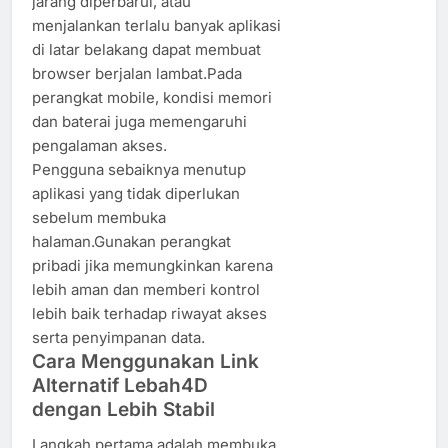
jarang diperbarui, atau
menjalankan terlalu banyak aplikasi
di latar belakang dapat membuat
browser berjalan lambat.Pada
perangkat mobile, kondisi memori
dan baterai juga memengaruhi
pengalaman akses.
Pengguna sebaiknya menutup
aplikasi yang tidak diperlukan
sebelum membuka
halaman.Gunakan perangkat
pribadi jika memungkinkan karena
lebih aman dan memberi kontrol
lebih baik terhadap riwayat akses
serta penyimpanan data.
Cara Menggunakan Link
Alternatif Lebah4D
dengan Lebih Stabil
Langkah pertama adalah membuka