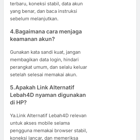
terbaru, koneksi stabil, data akun
yang benar, dan baca instruksi
sebelum melanjutkan.
4.Bagaimana cara menjaga
keamanan akun?
Gunakan kata sandi kuat, jangan
membagikan data login, hindari
perangkat umum, dan selalu keluar
setelah selesai memakai akun.
5.Apakah Link Alternatif
Lebah4D nyaman digunakan
di HP?
Ya.Link Alternatif Lebah4D relevan
untuk akses mobile selama
pengguna memakai browser stabil,
koneksi lancar, dan memeriksa