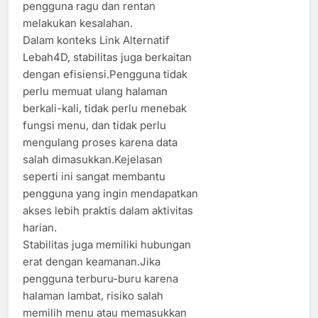
pengguna ragu dan rentan
melakukan kesalahan.
Dalam konteks Link Alternatif
Lebah4D, stabilitas juga berkaitan
dengan efisiensi.Pengguna tidak
perlu memuat ulang halaman
berkali-kali, tidak perlu menebak
fungsi menu, dan tidak perlu
mengulang proses karena data
salah dimasukkan.Kejelasan
seperti ini sangat membantu
pengguna yang ingin mendapatkan
akses lebih praktis dalam aktivitas
harian.
Stabilitas juga memiliki hubungan
erat dengan keamanan.Jika
pengguna terburu-buru karena
halaman lambat, risiko salah
memilih menu atau memasukkan