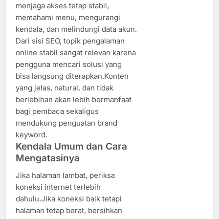
menjaga akses tetap stabil,
memahami menu, mengurangi
kendala, dan melindungi data akun.
Dari sisi SEO, topik pengalaman
online stabil sangat relevan karena
pengguna mencari solusi yang
bisa langsung diterapkan.Konten
yang jelas, natural, dan tidak
berlebihan akan lebih bermanfaat
bagi pembaca sekaligus
mendukung penguatan brand
keyword.
Kendala Umum dan Cara
Mengatasinya
Jika halaman lambat, periksa
koneksi internet terlebih
dahulu.Jika koneksi baik tetapi
halaman tetap berat, bersihkan