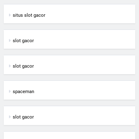
situs slot gacor
slot gacor
slot gacor
spaceman
slot gacor