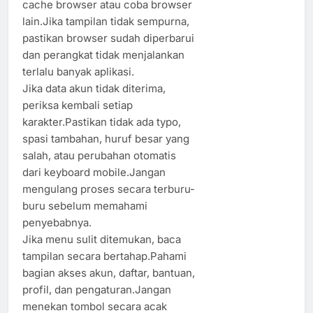
cache browser atau coba browser
lain.Jika tampilan tidak sempurna,
pastikan browser sudah diperbarui
dan perangkat tidak menjalankan
terlalu banyak aplikasi.
Jika data akun tidak diterima,
periksa kembali setiap
karakter.Pastikan tidak ada typo,
spasi tambahan, huruf besar yang
salah, atau perubahan otomatis
dari keyboard mobile.Jangan
mengulang proses secara terburu-
buru sebelum memahami
penyebabnya.
Jika menu sulit ditemukan, baca
tampilan secara bertahap.Pahami
bagian akses akun, daftar, bantuan,
profil, dan pengaturan.Jangan
menekan tombol secara acak