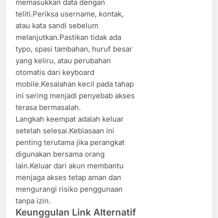
memasukkan data dengan
teliti.Periksa username, kontak,
atau kata sandi sebelum
melanjutkan.Pastikan tidak ada
typo, spasi tambahan, huruf besar
yang keliru, atau perubahan
otomatis dari keyboard
mobile.Kesalahan kecil pada tahap
ini sering menjadi penyebab akses
terasa bermasalah.
Langkah keempat adalah keluar
setelah selesai.Kebiasaan ini
penting terutama jika perangkat
digunakan bersama orang
lain.Keluar dari akun membantu
menjaga akses tetap aman dan
mengurangi risiko penggunaan
tanpa izin.
Keunggulan Link Alternatif