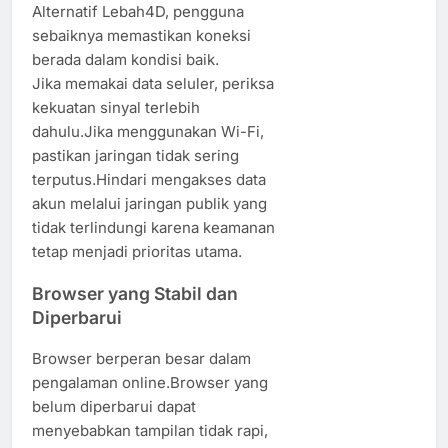
Alternatif Lebah4D, pengguna
sebaiknya memastikan koneksi
berada dalam kondisi baik.
Jika memakai data seluler, periksa
kekuatan sinyal terlebih
dahulu.Jika menggunakan Wi-Fi,
pastikan jaringan tidak sering
terputus.Hindari mengakses data
akun melalui jaringan publik yang
tidak terlindungi karena keamanan
tetap menjadi prioritas utama.
Browser yang Stabil dan
Diperbarui
Browser berperan besar dalam
pengalaman online.Browser yang
belum diperbarui dapat
menyebabkan tampilan tidak rapi,