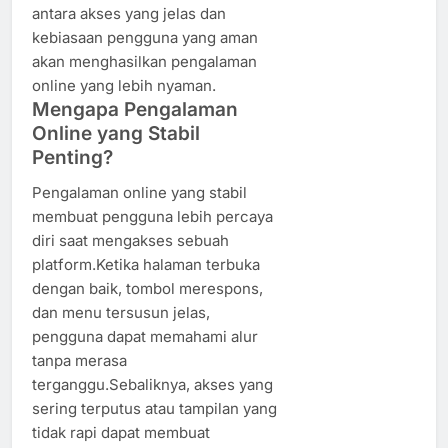
antara akses yang jelas dan
kebiasaan pengguna yang aman
akan menghasilkan pengalaman
online yang lebih nyaman.
Mengapa Pengalaman
Online yang Stabil
Penting?
Pengalaman online yang stabil
membuat pengguna lebih percaya
diri saat mengakses sebuah
platform.Ketika halaman terbuka
dengan baik, tombol merespons,
dan menu tersusun jelas,
pengguna dapat memahami alur
tanpa merasa
terganggu.Sebaliknya, akses yang
sering terputus atau tampilan yang
tidak rapi dapat membuat