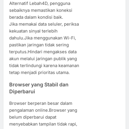
Alternatif Lebah4D, pengguna
sebaiknya memastikan koneksi
berada dalam kondisi baik.
Jika memakai data seluler, periksa
kekuatan sinyal terlebih
dahulu.Jika menggunakan Wi-Fi,
pastikan jaringan tidak sering
terputus.Hindari mengakses data
akun melalui jaringan publik yang
tidak terlindungi karena keamanan
tetap menjadi prioritas utama.
Browser yang Stabil dan
Diperbarui
Browser berperan besar dalam
pengalaman online.Browser yang
belum diperbarui dapat
menyebabkan tampilan tidak rapi,