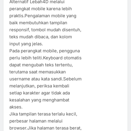
Alternatif Lebah4D melalui
perangkat mobile karena lebih
praktis.Pengalaman mobile yang
baik membutuhkan tampilan
responsif, tombol mudah disentuh,
teks mudah dibaca, dan kolom
input yang jelas.
Pada perangkat mobile, pengguna
perlu lebih teliti.Keyboard otomatis
dapat mengubah teks tertentu,
terutama saat memasukkan
username atau kata sandi.Sebelum
melanjutkan, periksa kembali
setiap karakter agar tidak ada
kesalahan yang menghambat
akses.
Jika tampilan terasa terlalu kecil,
perbesar halaman melalui
browser.Jika halaman terasa berat,