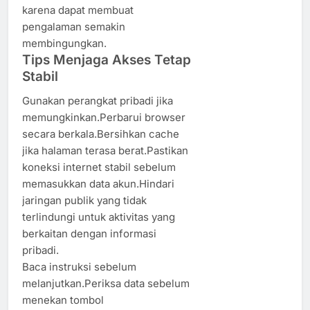
karena dapat membuat
pengalaman semakin
membingungkan.
Tips Menjaga Akses Tetap
Stabil
Gunakan perangkat pribadi jika
memungkinkan.Perbarui browser
secara berkala.Bersihkan cache
jika halaman terasa berat.Pastikan
koneksi internet stabil sebelum
memasukkan data akun.Hindari
jaringan publik yang tidak
terlindungi untuk aktivitas yang
berkaitan dengan informasi
pribadi.
Baca instruksi sebelum
melanjutkan.Periksa data sebelum
menekan tombol