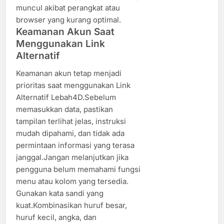
muncul akibat perangkat atau
browser yang kurang optimal.
Keamanan Akun Saat
Menggunakan Link
Alternatif
Keamanan akun tetap menjadi
prioritas saat menggunakan Link
Alternatif Lebah4D.Sebelum
memasukkan data, pastikan
tampilan terlihat jelas, instruksi
mudah dipahami, dan tidak ada
permintaan informasi yang terasa
janggal.Jangan melanjutkan jika
pengguna belum memahami fungsi
menu atau kolom yang tersedia.
Gunakan kata sandi yang
kuat.Kombinasikan huruf besar,
huruf kecil, angka, dan