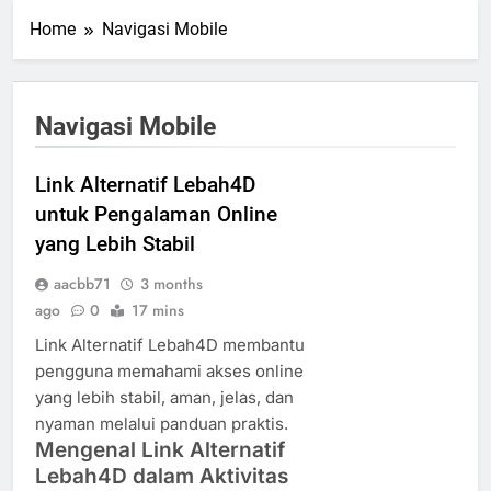
Home
Navigasi Mobile
Navigasi Mobile
Link Alternatif Lebah4D
untuk Pengalaman Online
yang Lebih Stabil
aacbb71
3 months
ago
0
17 mins
Link Alternatif Lebah4D membantu
pengguna memahami akses online
yang lebih stabil, aman, jelas, dan
nyaman melalui panduan praktis.
Mengenal Link Alternatif
Lebah4D dalam Aktivitas