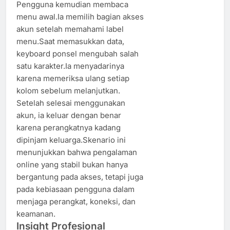
Pengguna kemudian membaca
menu awal.Ia memilih bagian akses
akun setelah memahami label
menu.Saat memasukkan data,
keyboard ponsel mengubah salah
satu karakter.Ia menyadarinya
karena memeriksa ulang setiap
kolom sebelum melanjutkan.
Setelah selesai menggunakan
akun, ia keluar dengan benar
karena perangkatnya kadang
dipinjam keluarga.Skenario ini
menunjukkan bahwa pengalaman
online yang stabil bukan hanya
bergantung pada akses, tetapi juga
pada kebiasaan pengguna dalam
menjaga perangkat, koneksi, dan
keamanan.
Insight Profesional