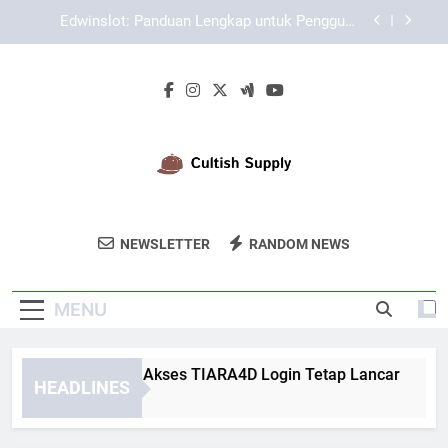
Skip
EDWINSLOT Login dengan Sistem Keamanan
to
yang Mendukung Kenyamanan
content
Cara Login Edwinslot dengan Browser Mobile
yang Praktis, Aman, dan Mudah Dipahami
Cara Memastikan Akses TIARA4D Login Tetap
Lancar
Edwinslot: Panduan Lengkap untuk Pengguna
Aktif
EDWINSLOT Login dengan Sistem Keamanan
yang Mendukung Kenyamanan
Cultish Supply
Dapatkan Koleksi Streetwear Keren Di
Cara Login Edwinslot dengan Browser Mobile
NEWSLETTER
RANDOM NEWS
yang Praktis, Aman, dan Mudah Dipahami
Cultish Supply.
MENU
ara Memastikan Akses TIARA4D Login Tetap Lancar
Ed
HEADLINES
 Weeks Ago
1 M