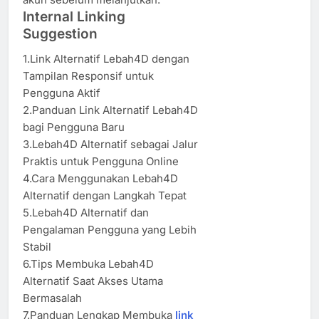
Internal Linking
Suggestion
1.Link Alternatif Lebah4D dengan
Tampilan Responsif untuk
Pengguna Aktif
2.Panduan Link Alternatif Lebah4D
bagi Pengguna Baru
3.Lebah4D Alternatif sebagai Jalur
Praktis untuk Pengguna Online
4.Cara Menggunakan Lebah4D
Alternatif dengan Langkah Tepat
5.Lebah4D Alternatif dan
Pengalaman Pengguna yang Lebih
Stabil
6.Tips Membuka Lebah4D
Alternatif Saat Akses Utama
Bermasalah
7.Panduan Lengkap Membuka
link