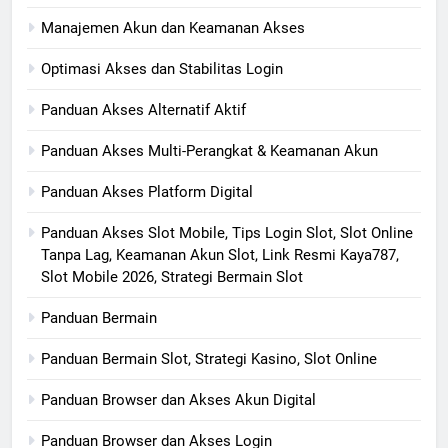
Manajemen Akun dan Keamanan Akses
Optimasi Akses dan Stabilitas Login
Panduan Akses Alternatif Aktif
Panduan Akses Multi-Perangkat & Keamanan Akun
Panduan Akses Platform Digital
Panduan Akses Slot Mobile, Tips Login Slot, Slot Online
Tanpa Lag, Keamanan Akun Slot, Link Resmi Kaya787,
Slot Mobile 2026, Strategi Bermain Slot
Panduan Bermain
Panduan Bermain Slot, Strategi Kasino, Slot Online
Panduan Browser dan Akses Akun Digital
Panduan Browser dan Akses Login