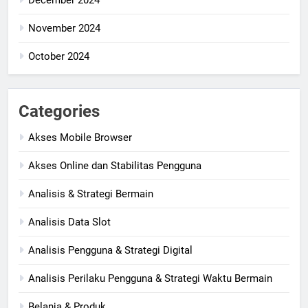
November 2024
October 2024
Categories
Akses Mobile Browser
Akses Online dan Stabilitas Pengguna
Analisis & Strategi Bermain
Analisis Data Slot
Analisis Pengguna & Strategi Digital
Analisis Perilaku Pengguna & Strategi Waktu Bermain
Belanja & Produk