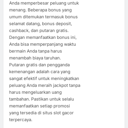
Anda memperbesar peluang untuk
menang. Beberapa bonus yang
umum ditemukan termasuk bonus
selamat datang, bonus deposit,
cashback, dan putaran gratis.
Dengan memanfaatkan bonus ini,
Anda bisa memperpanjang waktu
bermain Anda tanpa harus
menambah biaya taruhan.
Putaran gratis dan pengganda
kemenangan adalah cara yang
sangat efektif untuk meningkatkan
peluang Anda meraih jackpot tanpa
harus mengeluarkan uang
tambahan. Pastikan untuk selalu
memanfaatkan setiap promosi
yang tersedia di situs slot gacor
terpercaya.