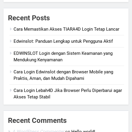
Recent Posts
Cara Memastikan Akses TIARA4D Login Tetap Lancar
Edwinslot: Panduan Lengkap untuk Pengguna Aktif
EDWINSLOT Login dengan Sistem Keamanan yang
Mendukung Kenyamanan
Cara Login Edwinslot dengan Browser Mobile yang
Praktis, Aman, dan Mudah Dipahami
Cara Login Lebah4D Jika Browser Perlu Diperbarui agar
Akses Tetap Stabil
Recent Comments
A WordPress Commenter
on
Hello world!