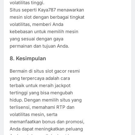
volatilitas tinggi.
Situs seperti Kaya787 menawarkan
mesin slot dengan berbagai tingkat
volatilitas, memberi Anda
kebebasan untuk memilih mesin
yang sesuai dengan gaya
permainan dan tujuan Anda.
8.
Kesimpulan
Bermain di situs slot gacor resmi
yang terpercaya adalah cara
terbaik untuk meraih jackpot
tertinggi yang bisa mengubah
hidup. Dengan memilih situs yang
terlisensi, memahami RTP dan
volatilitas mesin, serta
memanfaatkan bonus dan promosi,
Anda dapat meningkatkan peluang