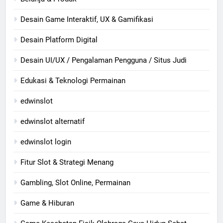
Desain Game Interaktif, UX & Gamifikasi
Desain Platform Digital
Desain UI/UX / Pengalaman Pengguna / Situs Judi
Edukasi & Teknologi Permainan
edwinslot
edwinslot alternatif
edwinslot login
Fitur Slot & Strategi Menang
Gambling, Slot Online, Permainan
Game & Hiburan