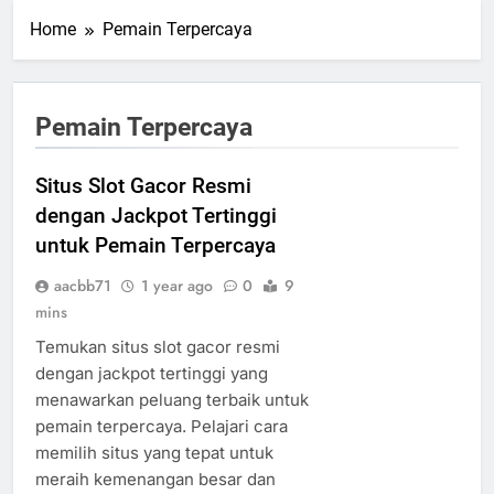
Home
Pemain Terpercaya
Pemain Terpercaya
Situs Slot Gacor Resmi
dengan Jackpot Tertinggi
untuk Pemain Terpercaya
aacbb71
1 year ago
0
9
mins
Temukan situs slot gacor resmi
dengan jackpot tertinggi yang
menawarkan peluang terbaik untuk
pemain terpercaya. Pelajari cara
memilih situs yang tepat untuk
meraih kemenangan besar dan