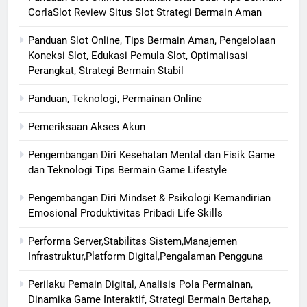
CorlaSlot Review Situs Slot Strategi Bermain Aman
Panduan Slot Online, Tips Bermain Aman, Pengelolaan
Koneksi Slot, Edukasi Pemula Slot, Optimalisasi
Perangkat, Strategi Bermain Stabil
Panduan, Teknologi, Permainan Online
Pemeriksaan Akses Akun
Pengembangan Diri Kesehatan Mental dan Fisik Game
dan Teknologi Tips Bermain Game Lifestyle
Pengembangan Diri Mindset & Psikologi Kemandirian
Emosional Produktivitas Pribadi Life Skills
Performa Server,Stabilitas Sistem,Manajemen
Infrastruktur,Platform Digital,Pengalaman Pengguna
Perilaku Pemain Digital, Analisis Pola Permainan,
Dinamika Game Interaktif, Strategi Bermain Bertahap,