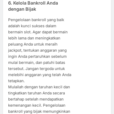
6.
Kelola Bankroll Anda
dengan Bijak
Pengelolaan bankroll yang baik
adalah kunci sukses dalam
bermain slot. Agar dapat bermain
lebih lama dan meningkatkan
peluang Anda untuk meraih
jackpot, tentukan anggaran yang
ingin Anda pertaruhkan sebelum
mulai bermain, dan patuhi batas
tersebut. Jangan tergoda untuk
melebihi anggaran yang telah Anda
tetapkan.
Mulailah dengan taruhan kecil dan
tingkatkan taruhan Anda secara
bertahap setelah mendapatkan
kemenangan kecil. Pengelolaan
bankroll yang bijak memungkinkan