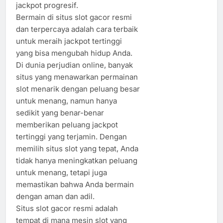
jackpot progresif.
Bermain di situs slot gacor resmi
dan terpercaya adalah cara terbaik
untuk meraih jackpot tertinggi
yang bisa mengubah hidup Anda.
Di dunia perjudian online, banyak
situs yang menawarkan permainan
slot menarik dengan peluang besar
untuk menang, namun hanya
sedikit yang benar-benar
memberikan peluang jackpot
tertinggi yang terjamin. Dengan
memilih situs slot yang tepat, Anda
tidak hanya meningkatkan peluang
untuk menang, tetapi juga
memastikan bahwa Anda bermain
dengan aman dan adil.
Situs slot gacor resmi adalah
tempat di mana mesin slot yang