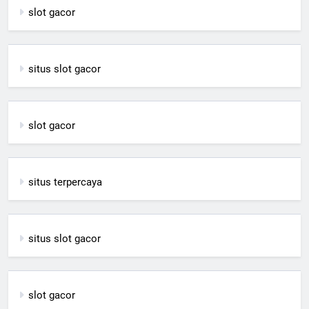
slot gacor
situs slot gacor
slot gacor
situs terpercaya
situs slot gacor
slot gacor