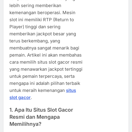
lebih sering memberikan
kemenangan beroperasi. Mesin
slot ini memiliki RTP (Return to
Player) tinggi dan sering
memberikan jackpot besar yang
terus berkembang, yang
membuatnya sangat menarik bagi
pemain. Artikel ini akan membahas
cara memilih situs slot gacor resmi
yang menawarkan jackpot tertinggi
untuk pemain terpercaya, serta
mengapa ini adalah pilihan terbaik
untuk meraih kemenangan
situs
slot gacor
.
1.
Apa Itu Situs Slot Gacor
Resmi dan Mengapa
Memilihnya?