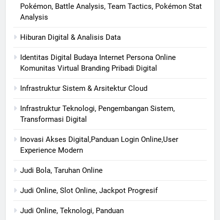
Pokémon, Battle Analysis, Team Tactics, Pokémon Stat
Analysis
Hiburan Digital & Analisis Data
Identitas Digital Budaya Internet Persona Online
Komunitas Virtual Branding Pribadi Digital
Infrastruktur Sistem & Arsitektur Cloud
Infrastruktur Teknologi, Pengembangan Sistem,
Transformasi Digital
Inovasi Akses Digital,Panduan Login Online,User
Experience Modern
Judi Bola, Taruhan Online
Judi Online, Slot Online, Jackpot Progresif
Judi Online, Teknologi, Panduan