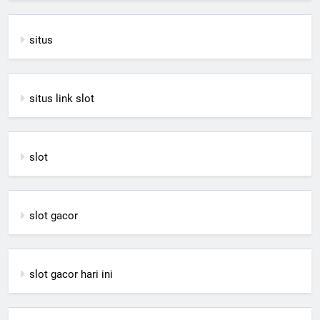
situs
situs link slot
slot
slot gacor
slot gacor hari ini