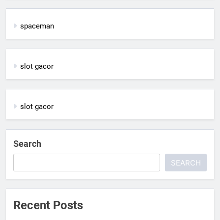
spaceman
slot gacor
slot gacor
Search
SEARCH
Recent Posts