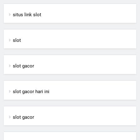
situs link slot
slot
slot gacor
slot gacor hari ini
slot gacor