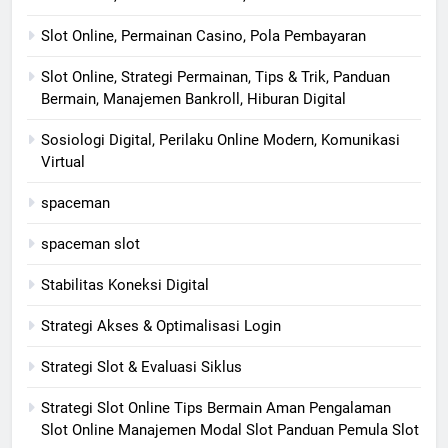
Slot Online, Permainan Casino, Pola Pembayaran
Slot Online, Strategi Permainan, Tips & Trik, Panduan
Bermain, Manajemen Bankroll, Hiburan Digital
Sosiologi Digital, Perilaku Online Modern, Komunikasi
Virtual
spaceman
spaceman slot
Stabilitas Koneksi Digital
Strategi Akses & Optimalisasi Login
Strategi Slot & Evaluasi Siklus
Strategi Slot Online Tips Bermain Aman Pengalaman
Slot Online Manajemen Modal Slot Panduan Pemula Slot