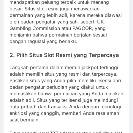
mendapatkan peluang terbaik untuk menang
besar. Situs slot resmi juga menawarkan
permainan yang lebih adil, karena mereka diawasi
oleh badan pengatur yang sah, seperti UK
Gambling Commission atau PAGCOR, yang
menjamin bahwa permainan berjalan sesuai
dengan regulasi yang berlaku.
2.
Pilih Situs Slot Resmi yang Terpercaya
Langkah pertama dalam meraih jackpot tertinggi
adalah memilih situs yang resmi dan terpercaya.
Pastikan situs yang Anda pilih memiliki lisensi dari
badan pengatur perjudian yang diakui untuk
memastikan bahwa permainan yang Anda mainkan
adalah adil. Situs yang terlisensi juga melindungi
data pribadi dan transaksi Anda dengan teknologi
enkripsi yang canggih, memberi Anda rasa aman
saat bermain.