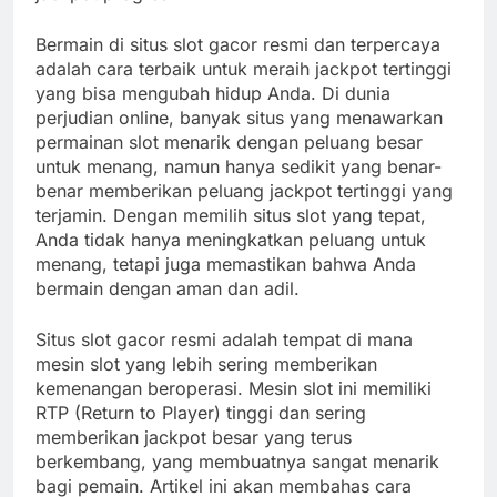
Bermain di situs slot gacor resmi dan terpercaya
adalah cara terbaik untuk meraih jackpot tertinggi
yang bisa mengubah hidup Anda. Di dunia
perjudian online, banyak situs yang menawarkan
permainan slot menarik dengan peluang besar
untuk menang, namun hanya sedikit yang benar-
benar memberikan peluang jackpot tertinggi yang
terjamin. Dengan memilih situs slot yang tepat,
Anda tidak hanya meningkatkan peluang untuk
menang, tetapi juga memastikan bahwa Anda
bermain dengan aman dan adil.
Situs slot gacor resmi adalah tempat di mana
mesin slot yang lebih sering memberikan
kemenangan beroperasi. Mesin slot ini memiliki
RTP (Return to Player) tinggi dan sering
memberikan jackpot besar yang terus
berkembang, yang membuatnya sangat menarik
bagi pemain. Artikel ini akan membahas cara