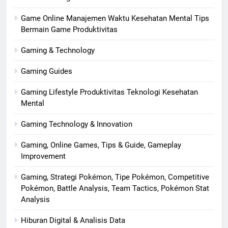
Game Online Manajemen Waktu Kesehatan Mental Tips
Bermain Game Produktivitas
Gaming & Technology
Gaming Guides
Gaming Lifestyle Produktivitas Teknologi Kesehatan
Mental
Gaming Technology & Innovation
Gaming, Online Games, Tips & Guide, Gameplay
Improvement
Gaming, Strategi Pokémon, Tipe Pokémon, Competitive
Pokémon, Battle Analysis, Team Tactics, Pokémon Stat
Analysis
Hiburan Digital & Analisis Data