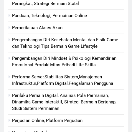
Perangkat, Strategi Bermain Stabil
Panduan, Teknologi, Permainan Online
Pemeriksaan Akses Akun
Pengembangan Diri Kesehatan Mental dan Fisik Game
dan Teknologi Tips Bermain Game Lifestyle
Pengembangan Diri Mindset & Psikologi Kemandirian
Emosional Produktivitas Pribadi Life Skills
Performa Server,Stabilitas Sistem,Manajemen
Infrastruktur,Platform Digital,Pengalaman Pengguna
Perilaku Pemain Digital, Analisis Pola Permainan,
Dinamika Game Interaktif, Strategi Bermain Bertahap,
Studi Sistem Permainan
Perjudian Online, Platform Perjudian