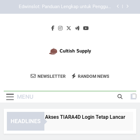
Skip
EDWINSLOT Login dengan Sistem Keamanan
to
yang Mendukung Kenyamanan
content
Cara Login Edwinslot dengan Browser Mobile
yang Praktis, Aman, dan Mudah Dipahami
Cara Memastikan Akses TIARA4D Login Tetap
Lancar
Edwinslot: Panduan Lengkap untuk Pengguna
Aktif
EDWINSLOT Login dengan Sistem Keamanan
yang Mendukung Kenyamanan
Cultish Supply
Dapatkan Koleksi Streetwear Keren Di
Cara Login Edwinslot dengan Browser Mobile
NEWSLETTER
RANDOM NEWS
yang Praktis, Aman, dan Mudah Dipahami
Cultish Supply.
MENU
ra Memastikan Akses TIARA4D Login Tetap Lancar
Edw
HEADLINES
Month Ago
1 Mo