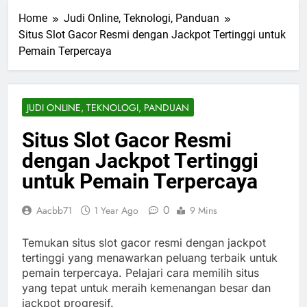
Home
Judi Online, Teknologi, Panduan
Situs Slot Gacor Resmi dengan Jackpot Tertinggi untuk
Pemain Terpercaya
JUDI ONLINE, TEKNOLOGI, PANDUAN
Situs Slot Gacor Resmi
dengan Jackpot Tertinggi
untuk Pemain Terpercaya
0
Aacbb71
1 Year Ago
9 Mins
Temukan situs slot gacor resmi dengan jackpot
tertinggi yang menawarkan peluang terbaik untuk
pemain terpercaya. Pelajari cara memilih situs
yang tepat untuk meraih kemenangan besar dan
jackpot progresif.