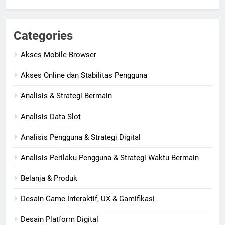
Categories
Akses Mobile Browser
Akses Online dan Stabilitas Pengguna
Analisis & Strategi Bermain
Analisis Data Slot
Analisis Pengguna & Strategi Digital
Analisis Perilaku Pengguna & Strategi Waktu Bermain
Belanja & Produk
Desain Game Interaktif, UX & Gamifikasi
Desain Platform Digital