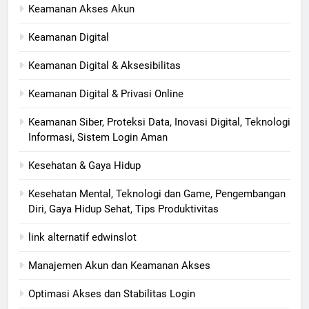
Keamanan Akses Akun
Keamanan Digital
Keamanan Digital & Aksesibilitas
Keamanan Digital & Privasi Online
Keamanan Siber, Proteksi Data, Inovasi Digital, Teknologi
Informasi, Sistem Login Aman
Kesehatan & Gaya Hidup
Kesehatan Mental, Teknologi dan Game, Pengembangan
Diri, Gaya Hidup Sehat, Tips Produktivitas
link alternatif edwinslot
Manajemen Akun dan Keamanan Akses
Optimasi Akses dan Stabilitas Login