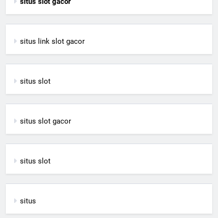
situs slot gacor
situs link slot gacor
situs slot
situs slot gacor
situs slot
situs