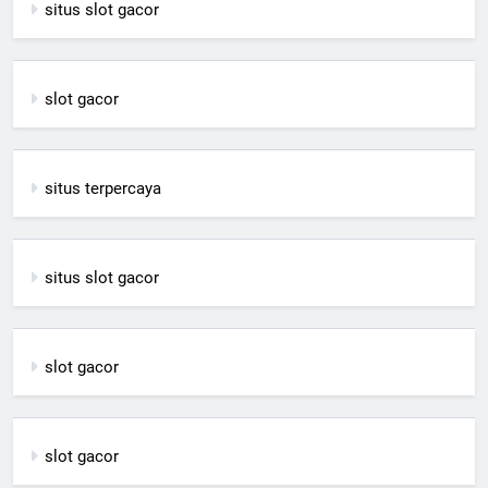
situs slot gacor
slot gacor
situs terpercaya
situs slot gacor
slot gacor
slot gacor