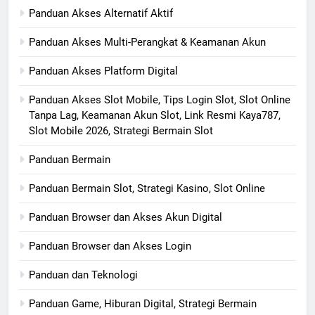
Panduan Akses Alternatif Aktif
Panduan Akses Multi-Perangkat & Keamanan Akun
Panduan Akses Platform Digital
Panduan Akses Slot Mobile, Tips Login Slot, Slot Online
Tanpa Lag, Keamanan Akun Slot, Link Resmi Kaya787,
Slot Mobile 2026, Strategi Bermain Slot
Panduan Bermain
Panduan Bermain Slot, Strategi Kasino, Slot Online
Panduan Browser dan Akses Akun Digital
Panduan Browser dan Akses Login
Panduan dan Teknologi
Panduan Game, Hiburan Digital, Strategi Bermain