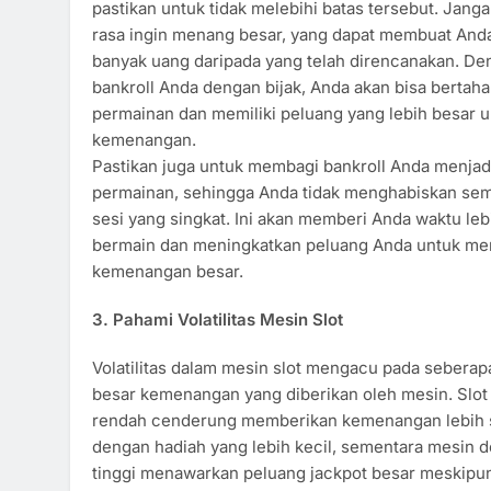
pastikan untuk tidak melebihi batas tersebut. Jang
rasa ingin menang besar, yang dapat membuat And
banyak uang daripada yang telah direncanakan. D
bankroll Anda dengan bijak, Anda akan bisa bertaha
permainan dan memiliki peluang yang lebih besar 
kemenangan.
Pastikan juga untuk membagi bankroll Anda menjad
permainan, sehingga Anda tidak menghabiskan sem
sesi yang singkat. Ini akan memberi Anda waktu le
bermain dan meningkatkan peluang Anda untuk me
kemenangan besar.
3.
Pahami Volatilitas Mesin Slot
Volatilitas dalam mesin slot mengacu pada seberap
besar kemenangan yang diberikan oleh mesin. Slot 
rendah cenderung memberikan kemenangan lebih 
dengan hadiah yang lebih kecil, sementara mesin de
tinggi menawarkan peluang jackpot besar meskip