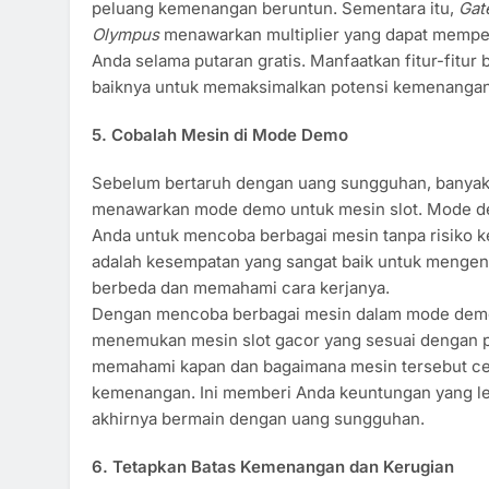
peluang kemenangan beruntun. Sementara itu,
Gat
Olympus
menawarkan multiplier yang dapat memp
Anda selama putaran gratis. Manfaatkan fitur-fitur 
baiknya untuk memaksimalkan potensi kemenangan
5.
Cobalah Mesin di Mode Demo
Sebelum bertaruh dengan uang sungguhan, banyak 
menawarkan mode demo untuk mesin slot. Mode 
Anda untuk mencoba berbagai mesin tanpa risiko ke
adalah kesempatan yang sangat baik untuk mengena
berbeda dan memahami cara kerjanya.
Dengan mencoba berbagai mesin dalam mode demo
menemukan mesin slot gacor yang sesuai dengan p
memahami kapan dan bagaimana mesin tersebut 
kemenangan. Ini memberi Anda keuntungan yang le
akhirnya bermain dengan uang sungguhan.
6.
Tetapkan Batas Kemenangan dan Kerugian