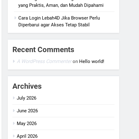
yang Praktis, Aman, dan Mudah Dipahami
Cara Login Lebah4D Jika Browser Perlu
Diperbarui agar Akses Tetap Stabil
Recent Comments
A WordPress Commenter
on
Hello world!
Archives
July 2026
June 2026
May 2026
April 2026