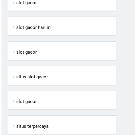
slot gacor
slot gacor hari ini
slot gacor
situs slot gacor
slot gacor
situs terpercaya