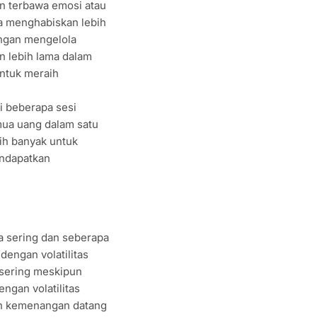
an terbawa emosi atau
a menghabiskan lebih
engan mengelola
n lebih lama dalam
untuk meraih
i beberapa sesi
ua uang dalam satu
bih banyak untuk
ndapatkan
a sering dan seberapa
dengan volatilitas
sering meskipun
ngan volatilitas
un kemenangan datang