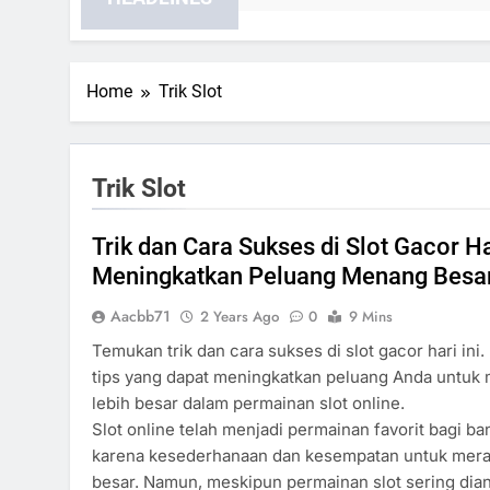
Home
Trik Slot
Trik Slot
Trik dan Cara Sukses di Slot Gacor Har
Meningkatkan Peluang Menang Besa
Aacbb71
2 Years Ago
0
9 Mins
Temukan trik dan cara sukses di slot gacor hari ini. 
tips yang dapat meningkatkan peluang Anda untuk
lebih besar dalam permainan slot online.
Slot online telah menjadi permainan favorit bagi b
karena kesederhanaan dan kesempatan untuk mer
besar. Namun, meskipun permainan slot sering di