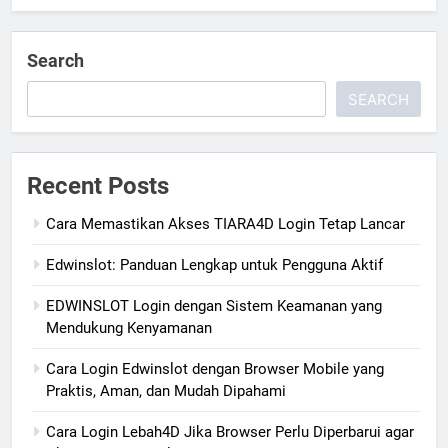
Search
SEARCH
Recent Posts
Cara Memastikan Akses TIARA4D Login Tetap Lancar
Edwinslot: Panduan Lengkap untuk Pengguna Aktif
EDWINSLOT Login dengan Sistem Keamanan yang
Mendukung Kenyamanan
Cara Login Edwinslot dengan Browser Mobile yang
Praktis, Aman, dan Mudah Dipahami
Cara Login Lebah4D Jika Browser Perlu Diperbarui agar