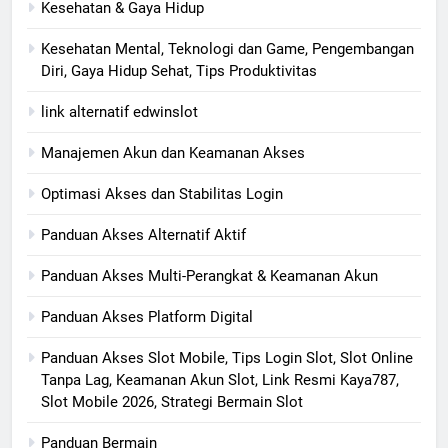
Kesehatan & Gaya Hidup
Kesehatan Mental, Teknologi dan Game, Pengembangan
Diri, Gaya Hidup Sehat, Tips Produktivitas
link alternatif edwinslot
Manajemen Akun dan Keamanan Akses
Optimasi Akses dan Stabilitas Login
Panduan Akses Alternatif Aktif
Panduan Akses Multi-Perangkat & Keamanan Akun
Panduan Akses Platform Digital
Panduan Akses Slot Mobile, Tips Login Slot, Slot Online
Tanpa Lag, Keamanan Akun Slot, Link Resmi Kaya787,
Slot Mobile 2026, Strategi Bermain Slot
Panduan Bermain