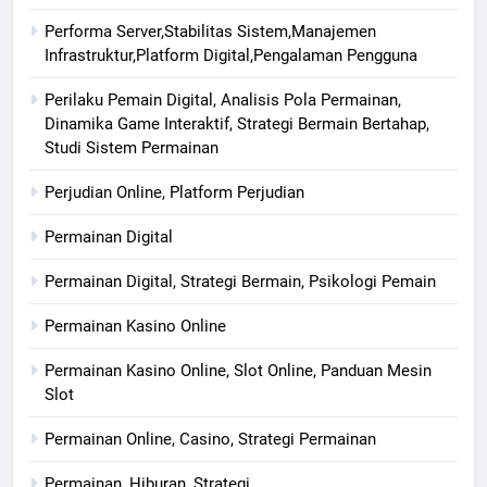
Performa Server,Stabilitas Sistem,Manajemen
Infrastruktur,Platform Digital,Pengalaman Pengguna
Perilaku Pemain Digital, Analisis Pola Permainan,
Dinamika Game Interaktif, Strategi Bermain Bertahap,
Studi Sistem Permainan
Perjudian Online, Platform Perjudian
Permainan Digital
Permainan Digital, Strategi Bermain, Psikologi Pemain
Permainan Kasino Online
Permainan Kasino Online, Slot Online, Panduan Mesin
Slot
Permainan Online, Casino, Strategi Permainan
Permainan, Hiburan, Strategi