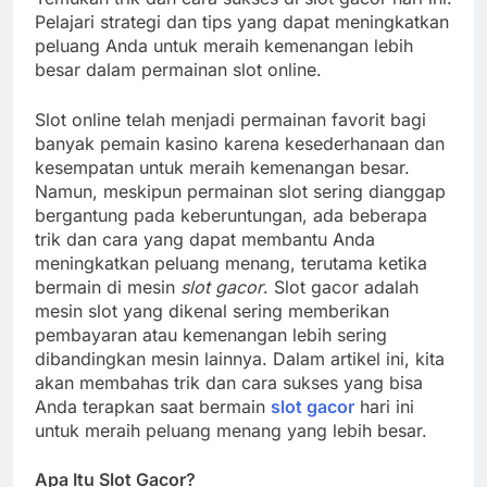
Pelajari strategi dan tips yang dapat meningkatkan
peluang Anda untuk meraih kemenangan lebih
besar dalam permainan slot online.
Slot online telah menjadi permainan favorit bagi
banyak pemain kasino karena kesederhanaan dan
kesempatan untuk meraih kemenangan besar.
Namun, meskipun permainan slot sering dianggap
bergantung pada keberuntungan, ada beberapa
trik dan cara yang dapat membantu Anda
meningkatkan peluang menang, terutama ketika
bermain di mesin
slot gacor
. Slot gacor adalah
mesin slot yang dikenal sering memberikan
pembayaran atau kemenangan lebih sering
dibandingkan mesin lainnya. Dalam artikel ini, kita
akan membahas trik dan cara sukses yang bisa
Anda terapkan saat bermain
slot gacor
hari ini
untuk meraih peluang menang yang lebih besar.
Apa Itu Slot Gacor?