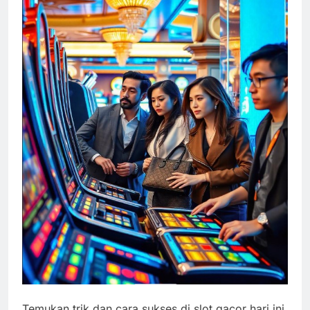
Temukan trik dan cara sukses di slot gacor hari ini.