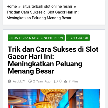
Home
situs terbaik slot online resmi
Trik dan Cara Sukses di Slot Gacor Hari Ini:
Meningkatkan Peluang Menang Besar
SITUS TERBAIK SLOT ONLINE RESMI
SLOT GACOR
Trik dan Cara Sukses di Slot
Gacor Hari Ini:
Meningkatkan Peluang
Menang Besar
0
Aacbb71
2 Years Ago
9 Mins