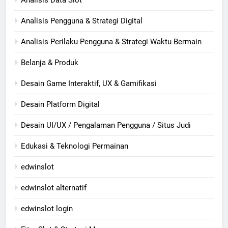
Analisis Pengguna & Strategi Digital
Analisis Perilaku Pengguna & Strategi Waktu Bermain
Belanja & Produk
Desain Game Interaktif, UX & Gamifikasi
Desain Platform Digital
Desain UI/UX / Pengalaman Pengguna / Situs Judi
Edukasi & Teknologi Permainan
edwinslot
edwinslot alternatif
edwinslot login