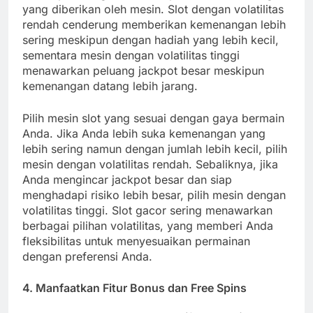
yang diberikan oleh mesin. Slot dengan volatilitas
rendah cenderung memberikan kemenangan lebih
sering meskipun dengan hadiah yang lebih kecil,
sementara mesin dengan volatilitas tinggi
menawarkan peluang jackpot besar meskipun
kemenangan datang lebih jarang.
Pilih mesin slot yang sesuai dengan gaya bermain
Anda. Jika Anda lebih suka kemenangan yang
lebih sering namun dengan jumlah lebih kecil, pilih
mesin dengan volatilitas rendah. Sebaliknya, jika
Anda mengincar jackpot besar dan siap
menghadapi risiko lebih besar, pilih mesin dengan
volatilitas tinggi. Slot gacor sering menawarkan
berbagai pilihan volatilitas, yang memberi Anda
fleksibilitas untuk menyesuaikan permainan
dengan preferensi Anda.
4.
Manfaatkan Fitur Bonus dan Free Spins