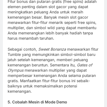
Fitur bonus dan putaran gratis (free spins) adalah
elemen penting dalam slot gacor yang dapat
meningkatkan peluang Anda untuk meraih
kemenangan besar. Banyak mesin slot gacor
menawarkan fitur-fitur menarik seperti free spins,
multiplier, dan simbol wild yang dapat membantu
Anda memenangkan lebih banyak hadiah tanpa
harus menambah taruhan.
Sebagai contoh,
Sweet Bonanza
menawarkan fitur
Tumble yang memungkinkan simbol-simbol baru
jatuh setelah kemenangan, memberi peluang
kemenangan beruntun. Sementara itu,
Gates of
Olympus
menawarkan multiplier yang dapat
memperbesar kemenangan Anda selama putaran
gratis. Manfaatkan fitur-fitur bonus ini sebaik-
baiknya untuk memaksimalkan potensi
kemenangan.
5.
Cobalah Mesin di Mode Demo