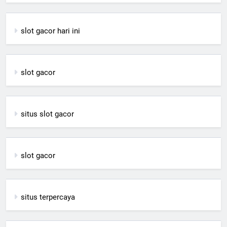
slot gacor hari ini
slot gacor
situs slot gacor
slot gacor
situs terpercaya