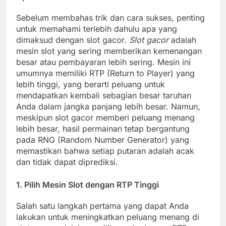
Sebelum membahas trik dan cara sukses, penting
untuk memahami terlebih dahulu apa yang
dimaksud dengan slot gacor.
Slot gacor
adalah
mesin slot yang sering memberikan kemenangan
besar atau pembayaran lebih sering. Mesin ini
umumnya memiliki RTP (Return to Player) yang
lebih tinggi, yang berarti peluang untuk
mendapatkan kembali sebagian besar taruhan
Anda dalam jangka panjang lebih besar. Namun,
meskipun slot gacor memberi peluang menang
lebih besar, hasil permainan tetap bergantung
pada RNG (Random Number Generator) yang
memastikan bahwa setiap putaran adalah acak
dan tidak dapat diprediksi.
1.
Pilih Mesin Slot dengan RTP Tinggi
Salah satu langkah pertama yang dapat Anda
lakukan untuk meningkatkan peluang menang di