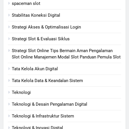
spaceman slot
Stabilitas Koneksi Digital
Strategi Akses & Optimalisasi Login
Strategi Slot & Evaluasi Siklus
Strategi Slot Online Tips Bermain Aman Pengalaman
Slot Online Manajemen Modal Slot Panduan Pemula Slot
Tata Kelola Akun Digital
Tata Kelola Data & Keandalan Sistem
Teknologi
Teknologi & Desain Pengalaman Digital
Teknologi & Infrastruktur Sistem
Teknologi & Inovasi Digital