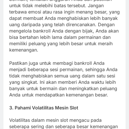
untuk tidak melebihi batas tersebut. Jangan
terbawa emosi atau rasa ingin menang besar, yang
dapat membuat Anda menghabiskan lebih banyak
uang daripada yang telah direncanakan. Dengan
mengelola bankroll Anda dengan bijak, Anda akan
bisa bertahan lebih lama dalam permainan dan
memiliki peluang yang lebih besar untuk meraih
kemenangan.
Pastikan juga untuk membagi bankroll Anda
menjadi beberapa sesi permainan, sehingga Anda
tidak menghabiskan semua uang dalam satu sesi
yang singkat. Ini akan memberi Anda waktu lebih
banyak untuk bermain dan meningkatkan peluang
Anda untuk mendapatkan kemenangan besar.
3.
Pahami Volatilitas Mesin Slot
Volatilitas dalam mesin slot mengacu pada
seberapa sering dan seberapa besar kemenangan