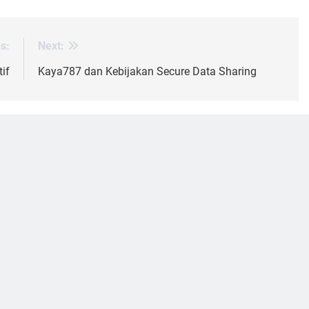
s:
Next:
tif
Kaya787 dan Kebijakan Secure Data Sharing