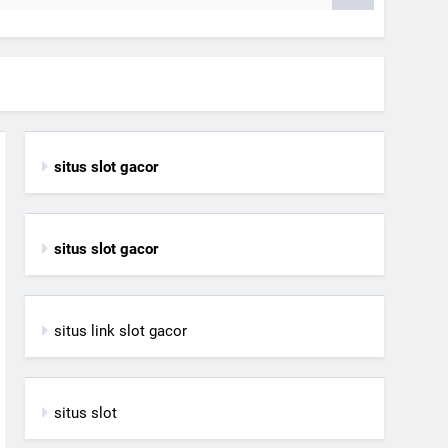
situs slot gacor
situs slot gacor
situs link slot gacor
situs slot