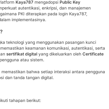
Platform
Kaya787
mengadopsi
Public Key
perkuat autentikasi, enkripsi, dan manajemen
bagaimana PKI diterapkan pada login Kaya787,
dalam implementasinya.
)?
ka teknologi yang menggunakan pasangan kunci
uk memastikan keamanan komunikasi, autentikasi, serta
naan
sertifikat digital
yang dikeluarkan oleh
Certificate
 pengguna atau sistem.
 memastikan bahwa setiap interaksi antara pengguna
si dan tanda tangan digital.
uti tahapan berikut: