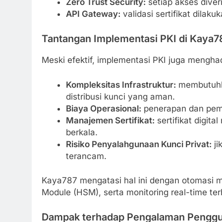
Zero Trust Security:
setiap akses diverif
API Gateway:
validasi sertifikat dilak
Tantangan Implementasi PKI di Kaya7
Meski efektif, implementasi PKI juga mengha
Kompleksitas Infrastruktur:
membutuhka
distribusi kunci yang aman.
Biaya Operasional:
penerapan dan pemel
Manajemen Sertifikat:
sertifikat digita
berkala.
Risiko Penyalahgunaan Kunci Privat:
ji
terancam.
Kaya787 mengatasi hal ini dengan otomasi m
Module (HSM), serta monitoring real-time terh
Dampak terhadap Pengalaman Pengg