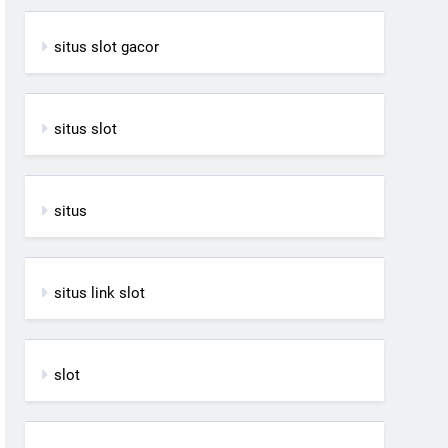
situs slot gacor
situs slot
situs
situs link slot
slot