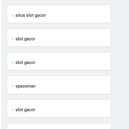
situs slot gacor
slot gacor
slot gacor
spaceman
slot gacor