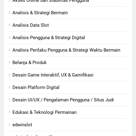
Akses Online dan Stabilitas Pengguna
Analisis & Strategi Bermain
Analisis Data Slot
Analisis Pengguna & Strategi Digital
Analisis Perilaku Pengguna & Strategi Waktu Bermain
Belanja & Produk
Desain Game Interaktif, UX & Gamifikasi
Desain Platform Digital
Desain UI/UX / Pengalaman Pengguna / Situs Judi
Edukasi & Teknologi Permainan
edwinslot