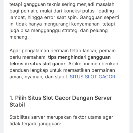
tetapi gangguan teknis sering menjadi masalah
bagi pemain, mulai dari koneksi putus, loading
lambat, hingga error saat spin. Gangguan seperti
ini tidak hanya mengurangi kenyamanan, tetapi
juga bisa mengganggu strategi dan peluang
menang.
Agar pengalaman bermain tetap lancar, pemain
perlu memahami
tips menghindari gangguan
teknis di situs slot gacor
. Artikel ini memberikan
panduan lengkap untuk memastikan permainan
aman, nyaman, dan stabil.
SITUS SLOT GACOR
1. Pilih Situs Slot Gacor Dengan Server
Stabil
Stabilitas server merupakan faktor utama agar
tidak terjadi gangguan: