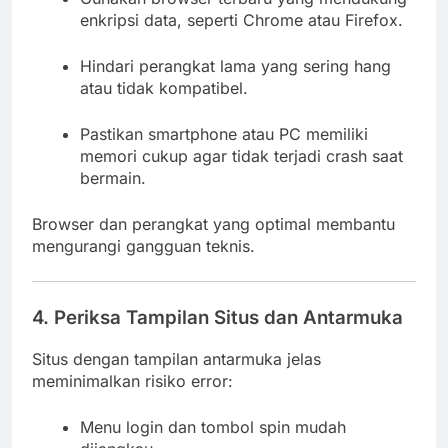
enkripsi data, seperti Chrome atau Firefox.
Hindari perangkat lama yang sering hang
atau tidak kompatibel.
Pastikan smartphone atau PC memiliki
memori cukup agar tidak terjadi crash saat
bermain.
Browser dan perangkat yang optimal membantu
mengurangi gangguan teknis.
4. Periksa Tampilan Situs dan Antarmuka
Situs dengan tampilan antarmuka jelas
meminimalkan risiko error:
Menu login dan tombol spin mudah