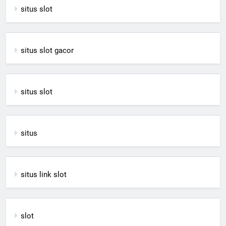
situs slot
situs slot gacor
situs slot
situs
situs link slot
slot