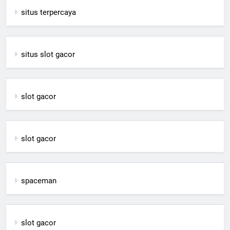
situs terpercaya
situs slot gacor
slot gacor
slot gacor
spaceman
slot gacor