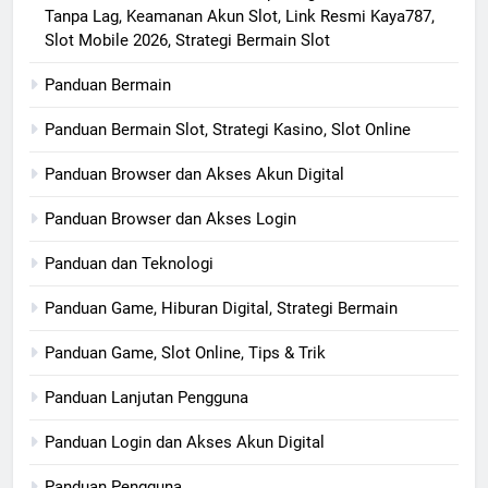
Tanpa Lag, Keamanan Akun Slot, Link Resmi Kaya787,
Slot Mobile 2026, Strategi Bermain Slot
Panduan Bermain
Panduan Bermain Slot, Strategi Kasino, Slot Online
Panduan Browser dan Akses Akun Digital
Panduan Browser dan Akses Login
Panduan dan Teknologi
Panduan Game, Hiburan Digital, Strategi Bermain
Panduan Game, Slot Online, Tips & Trik
Panduan Lanjutan Pengguna
Panduan Login dan Akses Akun Digital
Panduan Pengguna