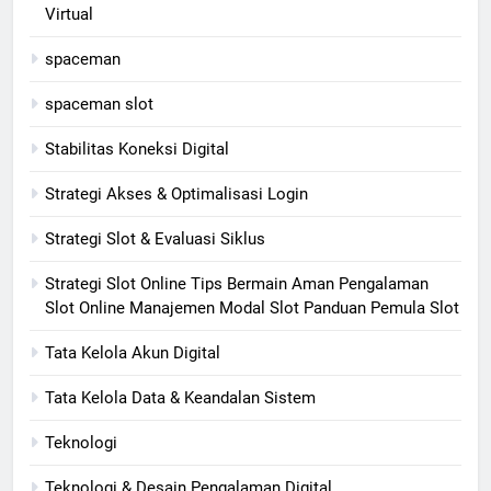
Virtual
spaceman
spaceman slot
Stabilitas Koneksi Digital
Strategi Akses & Optimalisasi Login
Strategi Slot & Evaluasi Siklus
Strategi Slot Online Tips Bermain Aman Pengalaman
Slot Online Manajemen Modal Slot Panduan Pemula Slot
Tata Kelola Akun Digital
Tata Kelola Data & Keandalan Sistem
Teknologi
Teknologi & Desain Pengalaman Digital