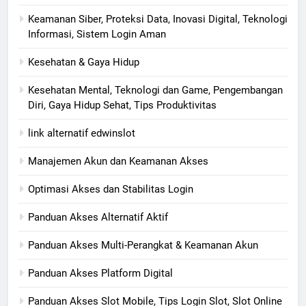
Keamanan Siber, Proteksi Data, Inovasi Digital, Teknologi
Informasi, Sistem Login Aman
Kesehatan & Gaya Hidup
Kesehatan Mental, Teknologi dan Game, Pengembangan
Diri, Gaya Hidup Sehat, Tips Produktivitas
link alternatif edwinslot
Manajemen Akun dan Keamanan Akses
Optimasi Akses dan Stabilitas Login
Panduan Akses Alternatif Aktif
Panduan Akses Multi-Perangkat & Keamanan Akun
Panduan Akses Platform Digital
Panduan Akses Slot Mobile, Tips Login Slot, Slot Online