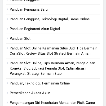
Panduan Pengguna Baru
Panduan Pengguna, Teknologi Digital, Game Online
Panduan Registrasi Akun Digital
Panduan Slot
Panduan Slot Online Keamanan Situs Judi Tips Bermain
CorlaSlot Review Situs Slot Strategi Bermain Aman
Panduan Slot Online, Tips Bermain Aman, Pengelolaan
Koneksi Slot, Edukasi Pemula Slot, Optimalisasi
Perangkat, Strategi Bermain Stabil
Panduan, Teknologi, Permainan Online
Pemeriksaan Akses Akun
Pengembangan Diri Kesehatan Mental dan Fisik Game