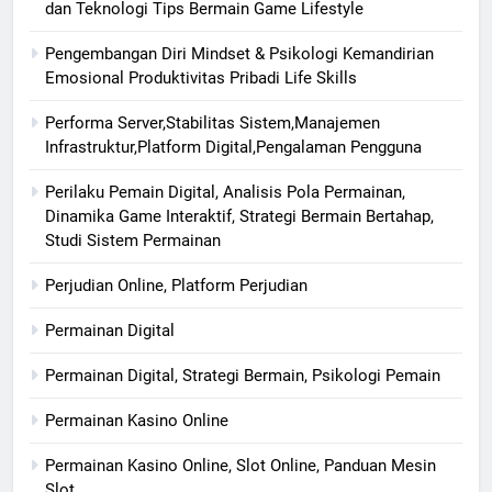
dan Teknologi Tips Bermain Game Lifestyle
Pengembangan Diri Mindset & Psikologi Kemandirian
Emosional Produktivitas Pribadi Life Skills
Performa Server,Stabilitas Sistem,Manajemen
Infrastruktur,Platform Digital,Pengalaman Pengguna
Perilaku Pemain Digital, Analisis Pola Permainan,
Dinamika Game Interaktif, Strategi Bermain Bertahap,
Studi Sistem Permainan
Perjudian Online, Platform Perjudian
Permainan Digital
Permainan Digital, Strategi Bermain, Psikologi Pemain
Permainan Kasino Online
Permainan Kasino Online, Slot Online, Panduan Mesin
Slot