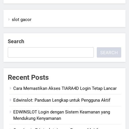
slot gacor
Search
SEARCH
Recent Posts
Cara Memastikan Akses TIARA4D Login Tetap Lancar
Edwinslot: Panduan Lengkap untuk Pengguna Aktif
EDWINSLOT Login dengan Sistem Keamanan yang
Mendukung Kenyamanan