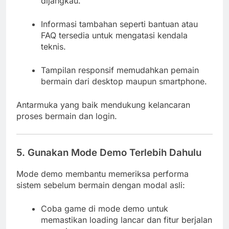
dijangkau.
Informasi tambahan seperti bantuan atau
FAQ tersedia untuk mengatasi kendala
teknis.
Tampilan responsif memudahkan pemain
bermain dari desktop maupun smartphone.
Antarmuka yang baik mendukung kelancaran
proses bermain dan login.
5. Gunakan Mode Demo Terlebih Dahulu
Mode demo membantu memeriksa performa
sistem sebelum bermain dengan modal asli:
Coba game di mode demo untuk
memastikan loading lancar dan fitur berjalan