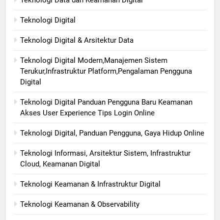
Teknologi Digital
Teknologi Digital & Arsitektur Data
Teknologi Digital Modern,Manajemen Sistem
Terukur,Infrastruktur Platform,Pengalaman Pengguna
Digital
Teknologi Digital Panduan Pengguna Baru Keamanan
Akses User Experience Tips Login Online
Teknologi Digital, Panduan Pengguna, Gaya Hidup Online
Teknologi Informasi, Arsitektur Sistem, Infrastruktur
Cloud, Keamanan Digital
Teknologi Keamanan & Infrastruktur Digital
Teknologi Keamanan & Observability