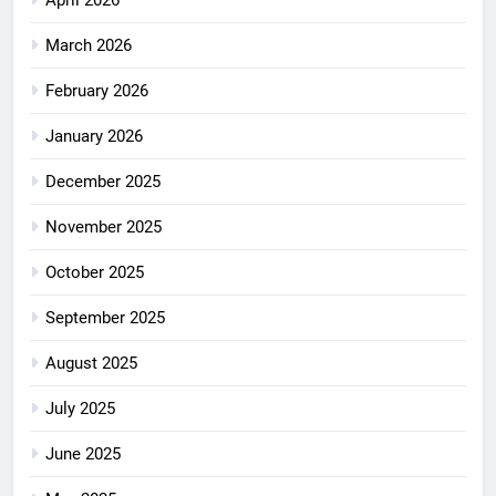
March 2026
February 2026
January 2026
December 2025
November 2025
October 2025
September 2025
August 2025
July 2025
June 2025