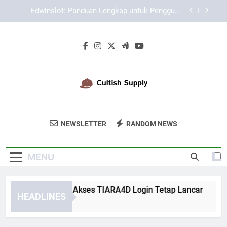
Skip
EDWINSLOT Login dengan Sistem Keamanan
to
yang Mendukung Kenyamanan
content
Cara Login Edwinslot dengan Browser Mobile
yang Praktis, Aman, dan Mudah Dipahami
Cara Memastikan Akses TIARA4D Login Tetap
Lancar
Edwinslot: Panduan Lengkap untuk Pengguna
Aktif
EDWINSLOT Login dengan Sistem Keamanan
yang Mendukung Kenyamanan
Cultish Supply
Dapatkan Koleksi Streetwear Keren Di
Cara Login Edwinslot dengan Browser Mobile
NEWSLETTER
RANDOM NEWS
yang Praktis, Aman, dan Mudah Dipahami
Cultish Supply.
MENU
ra Memastikan Akses TIARA4D Login Tetap Lancar
Edw
HEADLINES
Weeks Ago
1 Mo