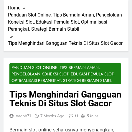
Home
Panduan Slot Online, Tips Bermain Aman, Pengelolaan
Koneksi Slot, Edukasi Pemula Slot, Optimalisasi
Perangkat, Strategi Bermain Stabil
Tips Menghindari Gangguan Teknis Di Situs Slot Gacor
PANDUAN SLOT ONLINE, TIPS BERMAIN AMAN,
PENGELOLAAN KONEKSI SLOT, EDUKASI PEMULA SLOT,
OPTIMALISASI PERANGKAT, STRATEGI BERMAIN STABIL
Tips Menghindari Gangguan
Teknis Di Situs Slot Gacor
0
Aacbb71
7 Months Ago
5 Mins
Bermain slot online seharusnya menyenangkan,