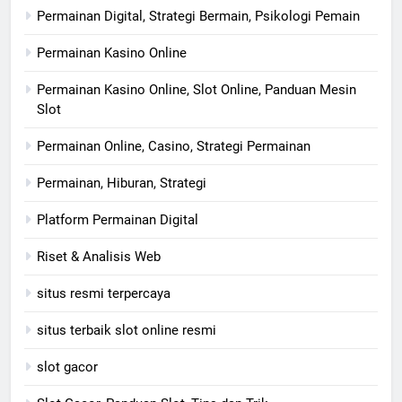
Permainan Digital, Strategi Bermain, Psikologi Pemain
Permainan Kasino Online
Permainan Kasino Online, Slot Online, Panduan Mesin
Slot
Permainan Online, Casino, Strategi Permainan
Permainan, Hiburan, Strategi
Platform Permainan Digital
Riset & Analisis Web
situs resmi terpercaya
situs terbaik slot online resmi
slot gacor