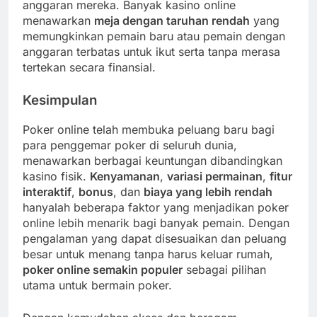
anggaran mereka. Banyak kasino online
menawarkan
meja dengan taruhan rendah
yang
memungkinkan pemain baru atau pemain dengan
anggaran terbatas untuk ikut serta tanpa merasa
tertekan secara finansial.
Kesimpulan
Poker online telah membuka peluang baru bagi
para penggemar poker di seluruh dunia,
menawarkan berbagai keuntungan dibandingkan
kasino fisik.
Kenyamanan
,
variasi permainan
,
fitur
interaktif
,
bonus
, dan
biaya yang lebih rendah
hanyalah beberapa faktor yang menjadikan poker
online lebih menarik bagi banyak pemain. Dengan
pengalaman yang dapat disesuaikan dan peluang
besar untuk menang tanpa harus keluar rumah,
poker online semakin populer
sebagai pilihan
utama untuk bermain poker.