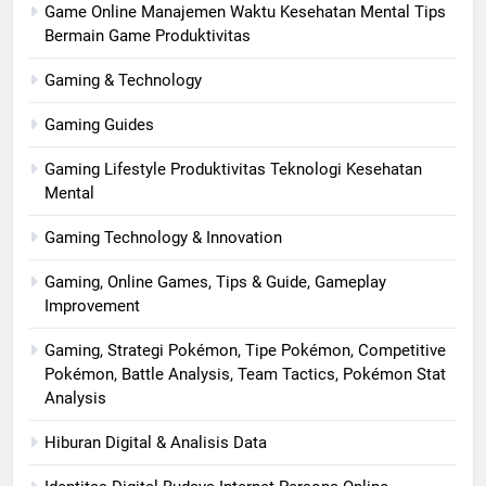
Game Online Manajemen Waktu Kesehatan Mental Tips
Bermain Game Produktivitas
Gaming & Technology
Gaming Guides
Gaming Lifestyle Produktivitas Teknologi Kesehatan
Mental
Gaming Technology & Innovation
Gaming, Online Games, Tips & Guide, Gameplay
Improvement
Gaming, Strategi Pokémon, Tipe Pokémon, Competitive
Pokémon, Battle Analysis, Team Tactics, Pokémon Stat
Analysis
Hiburan Digital & Analisis Data