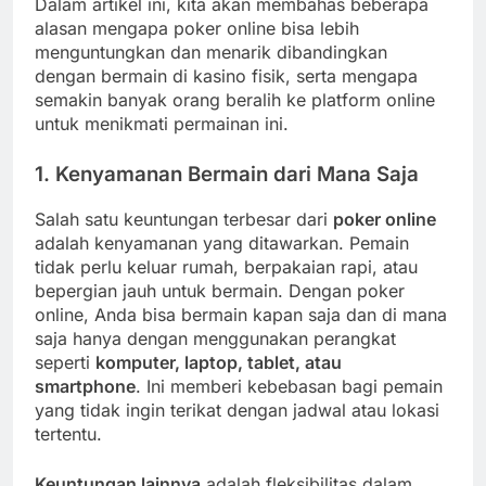
Dalam artikel ini, kita akan membahas beberapa
alasan mengapa poker online bisa lebih
menguntungkan dan menarik dibandingkan
dengan bermain di kasino fisik, serta mengapa
semakin banyak orang beralih ke platform online
untuk menikmati permainan ini.
1. Kenyamanan Bermain dari Mana Saja
Salah satu keuntungan terbesar dari
poker online
adalah kenyamanan yang ditawarkan. Pemain
tidak perlu keluar rumah, berpakaian rapi, atau
bepergian jauh untuk bermain. Dengan poker
online, Anda bisa bermain kapan saja dan di mana
saja hanya dengan menggunakan perangkat
seperti
komputer, laptop, tablet, atau
smartphone
. Ini memberi kebebasan bagi pemain
yang tidak ingin terikat dengan jadwal atau lokasi
tertentu.
Keuntungan lainnya
adalah fleksibilitas dalam