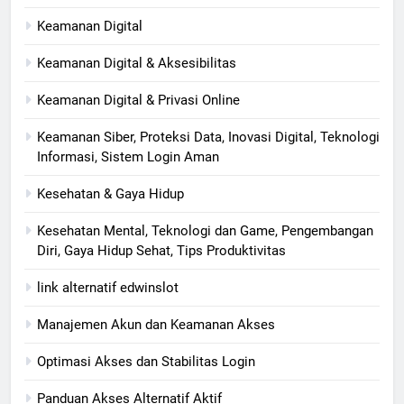
Keamanan Digital
Keamanan Digital & Aksesibilitas
Keamanan Digital & Privasi Online
Keamanan Siber, Proteksi Data, Inovasi Digital, Teknologi
Informasi, Sistem Login Aman
Kesehatan & Gaya Hidup
Kesehatan Mental, Teknologi dan Game, Pengembangan
Diri, Gaya Hidup Sehat, Tips Produktivitas
link alternatif edwinslot
Manajemen Akun dan Keamanan Akses
Optimasi Akses dan Stabilitas Login
Panduan Akses Alternatif Aktif