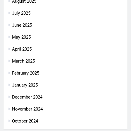
August 2025
July 2025
June 2025
May 2025
April 2025
March 2025
February 2025
January 2025
December 2024
November 2024
October 2024