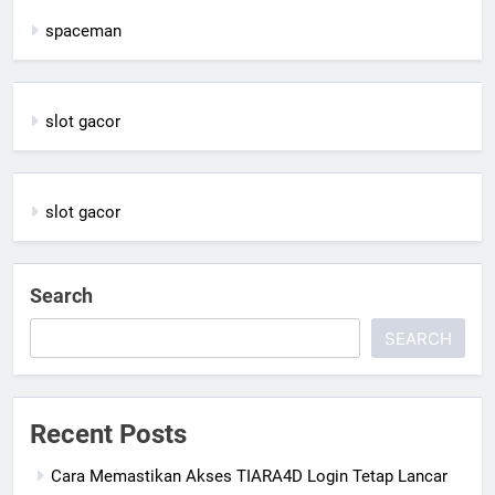
spaceman
slot gacor
slot gacor
Search
SEARCH
Recent Posts
Cara Memastikan Akses TIARA4D Login Tetap Lancar