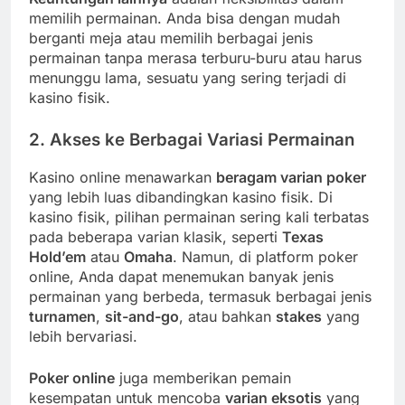
memilih permainan. Anda bisa dengan mudah
berganti meja atau memilih berbagai jenis
permainan tanpa merasa terburu-buru atau harus
menunggu lama, sesuatu yang sering terjadi di
kasino fisik.
2. Akses ke Berbagai Variasi Permainan
Kasino online menawarkan
beragam varian poker
yang lebih luas dibandingkan kasino fisik. Di
kasino fisik, pilihan permainan sering kali terbatas
pada beberapa varian klasik, seperti
Texas
Hold’em
atau
Omaha
. Namun, di platform poker
online, Anda dapat menemukan banyak jenis
permainan yang berbeda, termasuk berbagai jenis
turnamen
,
sit-and-go
, atau bahkan
stakes
yang
lebih bervariasi.
Poker online
juga memberikan pemain
kesempatan untuk mencoba
varian eksotis
yang