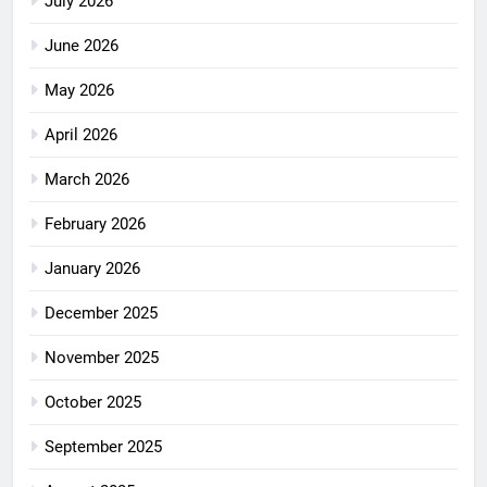
July 2026
June 2026
May 2026
April 2026
March 2026
February 2026
January 2026
December 2025
November 2025
October 2025
September 2025