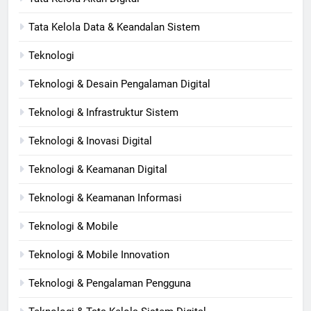
Tata Kelola Data & Keandalan Sistem
Teknologi
Teknologi & Desain Pengalaman Digital
Teknologi & Infrastruktur Sistem
Teknologi & Inovasi Digital
Teknologi & Keamanan Digital
Teknologi & Keamanan Informasi
Teknologi & Mobile
Teknologi & Mobile Innovation
Teknologi & Pengalaman Pengguna