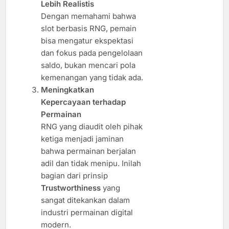
Lebih Realistis
Dengan memahami bahwa
slot berbasis RNG, pemain
bisa mengatur ekspektasi
dan fokus pada pengelolaan
saldo, bukan mencari pola
kemenangan yang tidak ada.
Meningkatkan
Kepercayaan terhadap
Permainan
RNG yang diaudit oleh pihak
ketiga menjadi jaminan
bahwa permainan berjalan
adil dan tidak menipu. Inilah
bagian dari prinsip
Trustworthiness
yang
sangat ditekankan dalam
industri permainan digital
modern.