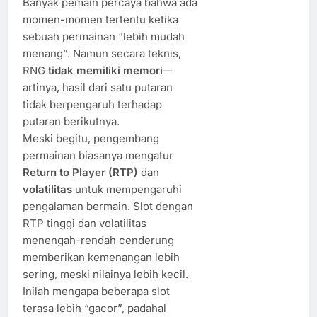
Banyak pemain percaya bahwa ada
momen-momen tertentu ketika
sebuah permainan “lebih mudah
menang”. Namun secara teknis,
RNG
tidak memiliki memori
—
artinya, hasil dari satu putaran
tidak berpengaruh terhadap
putaran berikutnya.
Meski begitu, pengembang
permainan biasanya mengatur
Return to Player (RTP)
dan
volatilitas
untuk mempengaruhi
pengalaman bermain. Slot dengan
RTP tinggi dan volatilitas
menengah-rendah cenderung
memberikan kemenangan lebih
sering, meski nilainya lebih kecil.
Inilah mengapa beberapa slot
terasa lebih “gacor”, padahal