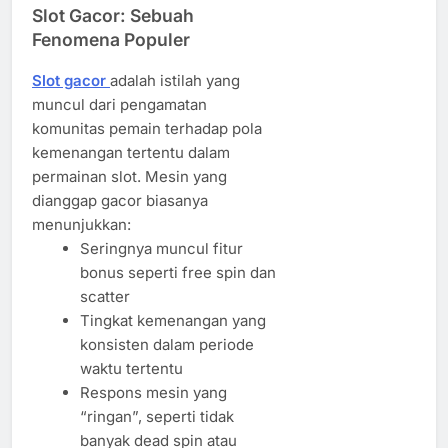
Slot Gacor: Sebuah
Fenomena Populer
Slot gacor
adalah istilah yang
muncul dari pengamatan
komunitas pemain terhadap pola
kemenangan tertentu dalam
permainan slot. Mesin yang
dianggap gacor biasanya
menunjukkan:
Seringnya muncul fitur
bonus seperti free spin dan
scatter
Tingkat kemenangan yang
konsisten dalam periode
waktu tertentu
Respons mesin yang
“ringan”, seperti tidak
banyak dead spin atau