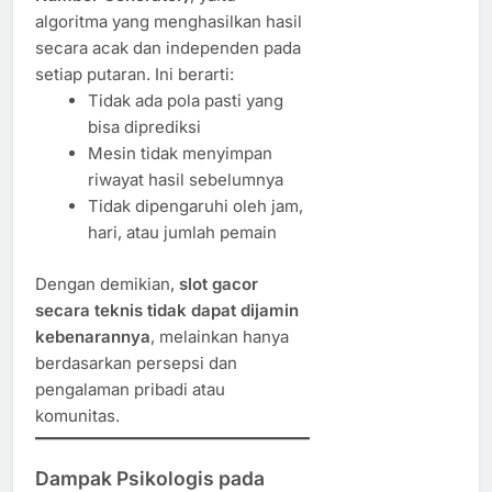
algoritma yang menghasilkan hasil
secara acak dan independen pada
setiap putaran. Ini berarti:
Tidak ada pola pasti yang
bisa diprediksi
Mesin tidak menyimpan
riwayat hasil sebelumnya
Tidak dipengaruhi oleh jam,
hari, atau jumlah pemain
Dengan demikian,
slot gacor
secara teknis tidak dapat dijamin
kebenarannya
, melainkan hanya
berdasarkan persepsi dan
pengalaman pribadi atau
komunitas.
Dampak Psikologis pada