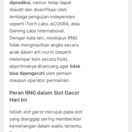
diprediksi
, namun tetap dapat
diaudit dan diverifikasi oleh
lembaga pengujian independen
seperti iTech Labs, eCOGRA, atau
Gaming Labs International.
Dengan kata lain, meskipun RNG
tidak menghasilkan angka secara
acak dalam arti murni (seperti
melempar koin secara fisik),
algoritmanya dirancang agar
tidak
bisa dipengaruhi
oleh pemain
maupun operator permainan.
Peran RNG dalam Slot Gacor
Hari Ini
Istilah
slot gacor
merujuk pada slot
yang dianggap sering memberikan
kemenangan dalam waktu tertentu.