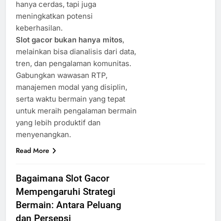
hanya cerdas, tapi juga
meningkatkan potensi
keberhasilan.
Slot gacor bukan hanya mitos
,
melainkan bisa dianalisis dari data,
tren, dan pengalaman komunitas.
Gabungkan wawasan RTP,
manajemen modal yang disiplin,
serta waktu bermain yang tepat
untuk meraih pengalaman bermain
yang lebih produktif dan
menyenangkan.
Read More
Bagaimana Slot Gacor
Mempengaruhi Strategi
Bermain: Antara Peluang
dan Persepsi