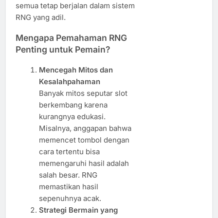
semua tetap berjalan dalam sistem
RNG yang adil.
Mengapa Pemahaman RNG
Penting untuk Pemain?
Mencegah Mitos dan
Kesalahpahaman
Banyak mitos seputar slot
berkembang karena
kurangnya edukasi.
Misalnya, anggapan bahwa
memencet tombol dengan
cara tertentu bisa
memengaruhi hasil adalah
salah besar. RNG
memastikan hasil
sepenuhnya acak.
Strategi Bermain yang