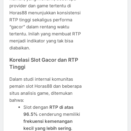
provider dan game tertentu di
Horas88 menunjukkan konsistensi
RTP tinggi sekaligus performa
“gacor” dalam rentang waktu
tertentu. Inilah yang membuat RTP
menjadi indikator yang tak bisa
diabaikan.
Korelasi Slot Gacor dan RTP
Tinggi
Dalam studi internal komunitas
pemain slot Horas88 dan beberapa
situs analisis game, ditemukan
bahwa:
Slot dengan
RTP di atas
96.5%
cenderung memiliki
frekuensi kemenangan
kecil yang lebih sering
.