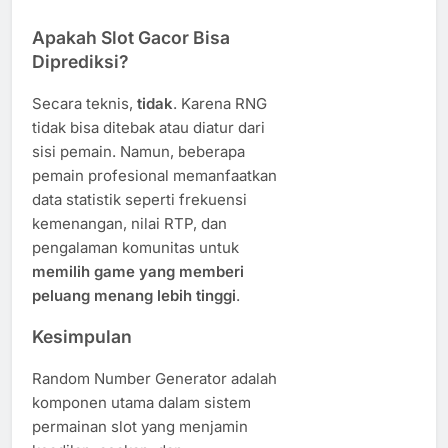
Apakah Slot Gacor Bisa
Diprediksi?
Secara teknis,
tidak
. Karena RNG
tidak bisa ditebak atau diatur dari
sisi pemain. Namun, beberapa
pemain profesional memanfaatkan
data statistik seperti frekuensi
kemenangan, nilai RTP, dan
pengalaman komunitas untuk
memilih game yang memberi
peluang menang lebih tinggi
.
Kesimpulan
Random Number Generator adalah
komponen utama dalam sistem
permainan slot yang menjamin