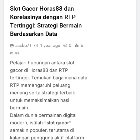
Slot Gacor Horas88 dan
Korelasinya dengan RTP
Tertinggi: Strategi Bermain
Berdasarkan Data
aacbb71
1 year ago
0
6
mins
Pelajari hubungan antara slot
gacor di Horas88 dan RTP
tertinggi. Temukan bagaimana data
RTP memengaruhi peluang
menang serta strategi terbaik
untuk memaksimalkan hasil
bermain.
Dalam dunia permainan digital
modern, istilah
“slot gacor”
semakin populer, terutama di
kalangan pengguna aktif platform