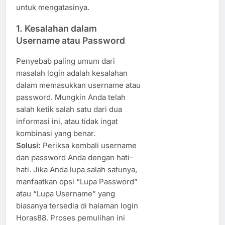
untuk mengatasinya.
1.
Kesalahan dalam
Username atau Password
Penyebab paling umum dari
masalah login adalah kesalahan
dalam memasukkan username atau
password. Mungkin Anda telah
salah ketik salah satu dari dua
informasi ini, atau tidak ingat
kombinasi yang benar.
Solusi:
Periksa kembali username
dan password Anda dengan hati-
hati. Jika Anda lupa salah satunya,
manfaatkan opsi “Lupa Password”
atau “Lupa Username” yang
biasanya tersedia di halaman login
Horas88. Proses pemulihan ini