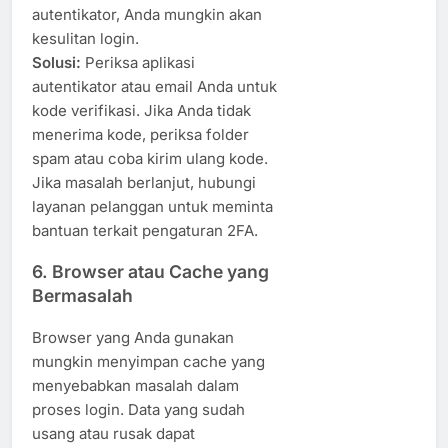
autentikator, Anda mungkin akan
kesulitan login.
Solusi:
Periksa aplikasi
autentikator atau email Anda untuk
kode verifikasi. Jika Anda tidak
menerima kode, periksa folder
spam atau coba kirim ulang kode.
Jika masalah berlanjut, hubungi
layanan pelanggan untuk meminta
bantuan terkait pengaturan 2FA.
6.
Browser atau Cache yang
Bermasalah
Browser yang Anda gunakan
mungkin menyimpan cache yang
menyebabkan masalah dalam
proses login. Data yang sudah
usang atau rusak dapat