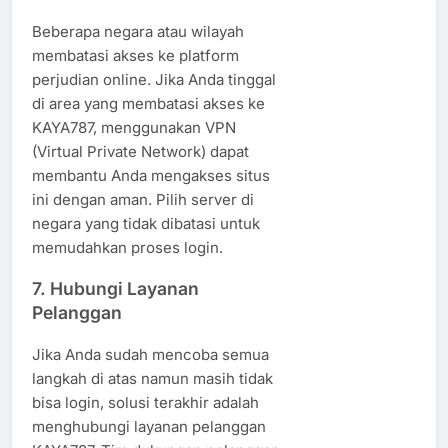
Beberapa negara atau wilayah
membatasi akses ke platform
perjudian online. Jika Anda tinggal
di area yang membatasi akses ke
KAYA787, menggunakan VPN
(Virtual Private Network) dapat
membantu Anda mengakses situs
ini dengan aman. Pilih server di
negara yang tidak dibatasi untuk
memudahkan proses login.
7.
Hubungi Layanan
Pelanggan
Jika Anda sudah mencoba semua
langkah di atas namun masih tidak
bisa login, solusi terakhir adalah
menghubungi layanan pelanggan