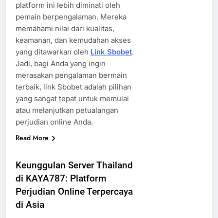
platform ini lebih diminati oleh
pemain berpengalaman. Mereka
memahami nilai dari kualitas,
keamanan, dan kemudahan akses
yang ditawarkan oleh
Link Sbobet
.
Jadi, bagi Anda yang ingin
merasakan pengalaman bermain
terbaik, link Sbobet adalah pilihan
yang sangat tepat untuk memulai
atau melanjutkan petualangan
perjudian online Anda.
Read More
Keunggulan Server Thailand
di KAYA787: Platform
Perjudian Online Terpercaya
di Asia