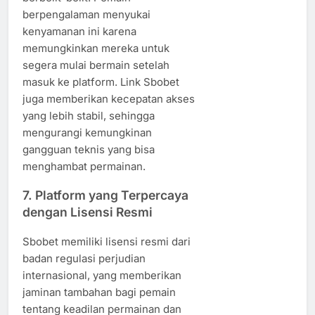
berpengalaman menyukai
kenyamanan ini karena
memungkinkan mereka untuk
segera mulai bermain setelah
masuk ke platform. Link Sbobet
juga memberikan kecepatan akses
yang lebih stabil, sehingga
mengurangi kemungkinan
gangguan teknis yang bisa
menghambat permainan.
7.
Platform yang Terpercaya
dengan Lisensi Resmi
Sbobet memiliki lisensi resmi dari
badan regulasi perjudian
internasional, yang memberikan
jaminan tambahan bagi pemain
tentang keadilan permainan dan