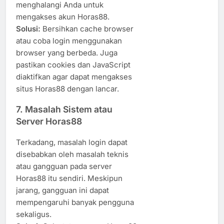
menghalangi Anda untuk
mengakses akun Horas88.
Solusi:
Bersihkan cache browser
atau coba login menggunakan
browser yang berbeda. Juga
pastikan cookies dan JavaScript
diaktifkan agar dapat mengakses
situs Horas88 dengan lancar.
7.
Masalah Sistem atau
Server Horas88
Terkadang, masalah login dapat
disebabkan oleh masalah teknis
atau gangguan pada server
Horas88 itu sendiri. Meskipun
jarang, gangguan ini dapat
mempengaruhi banyak pengguna
sekaligus.