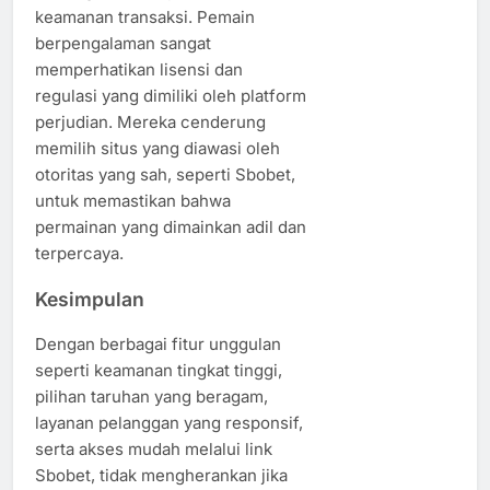
keamanan transaksi. Pemain
berpengalaman sangat
memperhatikan lisensi dan
regulasi yang dimiliki oleh platform
perjudian. Mereka cenderung
memilih situs yang diawasi oleh
otoritas yang sah, seperti Sbobet,
untuk memastikan bahwa
permainan yang dimainkan adil dan
terpercaya.
Kesimpulan
Dengan berbagai fitur unggulan
seperti keamanan tingkat tinggi,
pilihan taruhan yang beragam,
layanan pelanggan yang responsif,
serta akses mudah melalui link
Sbobet, tidak mengherankan jika