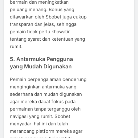
bermain dan meningkatkan
peluang menang. Bonus yang
ditawarkan oleh Sbobet juga cukup
transparan dan jelas, sehingga
pemain tidak perlu khawatir
tentang syarat dan ketentuan yang
rumit.
5.
Antarmuka Pengguna
yang Mudah Digunakan
Pemain berpengalaman cenderung
menginginkan antarmuka yang
sederhana dan mudah digunakan
agar mereka dapat fokus pada
permainan tanpa terganggu oleh
navigasi yang rumit. Sbobet
menyadari hal ini dan telah
merancang platform mereka agar