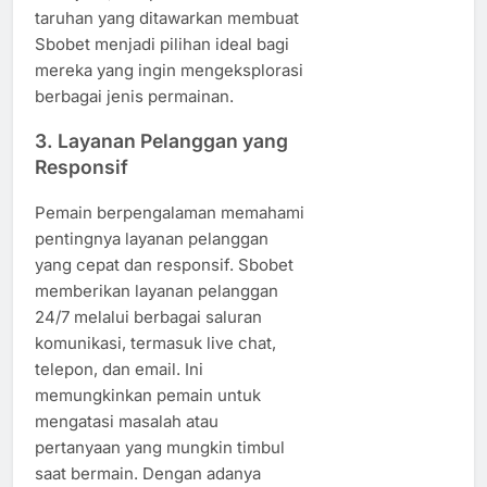
taruhan yang ditawarkan membuat
Sbobet menjadi pilihan ideal bagi
mereka yang ingin mengeksplorasi
berbagai jenis permainan.
3.
Layanan Pelanggan yang
Responsif
Pemain berpengalaman memahami
pentingnya layanan pelanggan
yang cepat dan responsif. Sbobet
memberikan layanan pelanggan
24/7 melalui berbagai saluran
komunikasi, termasuk live chat,
telepon, dan email. Ini
memungkinkan pemain untuk
mengatasi masalah atau
pertanyaan yang mungkin timbul
saat bermain. Dengan adanya