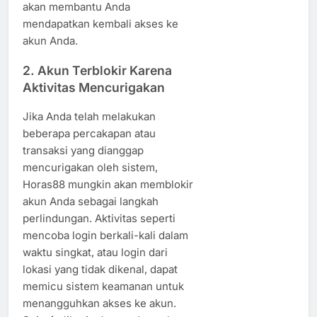
akan membantu Anda
mendapatkan kembali akses ke
akun Anda.
2.
Akun Terblokir Karena
Aktivitas Mencurigakan
Jika Anda telah melakukan
beberapa percakapan atau
transaksi yang dianggap
mencurigakan oleh sistem,
Horas88 mungkin akan memblokir
akun Anda sebagai langkah
perlindungan. Aktivitas seperti
mencoba login berkali-kali dalam
waktu singkat, atau login dari
lokasi yang tidak dikenal, dapat
memicu sistem keamanan untuk
menangguhkan akses ke akun.