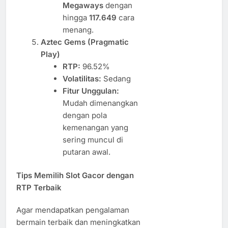
Megaways
dengan
hingga
117.649
cara
menang.
Aztec Gems (Pragmatic
Play)
RTP:
96.52%
Volatilitas:
Sedang
Fitur Unggulan:
Mudah dimenangkan
dengan pola
kemenangan yang
sering muncul di
putaran awal.
Tips Memilih Slot Gacor dengan
RTP Terbaik
Agar mendapatkan pengalaman
bermain terbaik dan meningkatkan