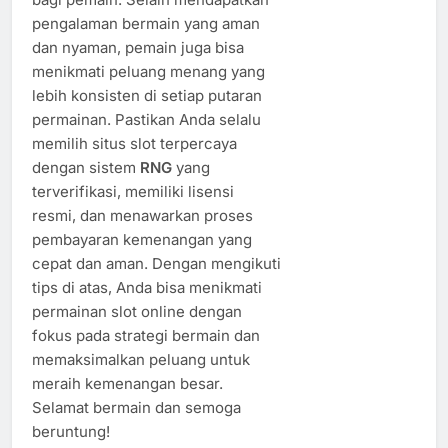
pengalaman bermain yang aman
dan nyaman, pemain juga bisa
menikmati peluang menang yang
lebih konsisten di setiap putaran
permainan. Pastikan Anda selalu
memilih situs slot terpercaya
dengan sistem
RNG
yang
terverifikasi, memiliki lisensi
resmi, dan menawarkan proses
pembayaran kemenangan yang
cepat dan aman. Dengan mengikuti
tips di atas, Anda bisa menikmati
permainan slot online dengan
fokus pada strategi bermain dan
memaksimalkan peluang untuk
meraih kemenangan besar.
Selamat bermain dan semoga
beruntung!