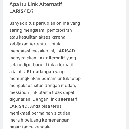
Apa Itu Link Alternatif
LARIS4D?
Banyak situs perjudian online yang
sering mengalami pemblokiran
atau kesulitan akses karena
kebijakan tertentu. Untuk
mengatasi masalah ini,
LARIS4D
menyediakan
link alternatif
yang
selalu diperbarui. Link alternatif
adalah
URL cadangan
yang
memungkinkan pemain untuk tetap
mengakses situs dengan mudah,
meskipun link utama tidak dapat
digunakan. Dengan
link alternatif
LARIS4D
, Anda bisa terus
menikmati permainan slot dan
meraih peluang
kemenangan
besar
tanpa kendala.