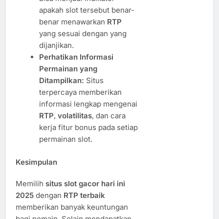
apakah slot tersebut benar-
benar menawarkan
RTP
yang sesuai dengan yang
dijanjikan.
Perhatikan Informasi
Permainan yang
Ditampilkan:
Situs
terpercaya memberikan
informasi lengkap mengenai
RTP
,
volatilitas
, dan cara
kerja fitur bonus pada setiap
permainan slot.
Kesimpulan
Memilih
situs slot gacor hari ini
2025
dengan
RTP terbaik
memberikan banyak keuntungan
bagi pemain. Selain mendapatkan