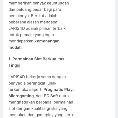
memberikan banyak keuntungan
dan peluang besar bagi para
pemainnya. Berikut adalah
beberapa alasan mengapa
LARIS4D adalah pilihan terbaik
untuk pemain yang ingin
mendapatkan
kemenangan
mudah
:
1. Permainan Slot Berkualitas
Tinggi
LARIS4D bekerja sama dengan
penyedia perangkat lunak
terkemuka seperti
Pragmatic Play
,
Microgaming
, dan
PG Soft
untuk
menghadirkan berbagai permainan
slot dengan kualitas grafis yang
memukau dan gameplay yang seru.