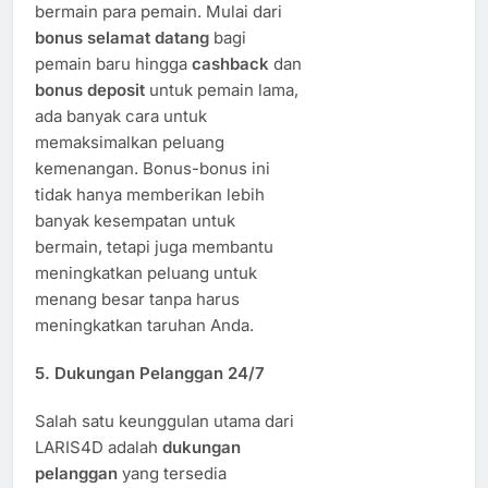
bermain para pemain. Mulai dari
bonus selamat datang
bagi
pemain baru hingga
cashback
dan
bonus deposit
untuk pemain lama,
ada banyak cara untuk
memaksimalkan peluang
kemenangan. Bonus-bonus ini
tidak hanya memberikan lebih
banyak kesempatan untuk
bermain, tetapi juga membantu
meningkatkan peluang untuk
menang besar tanpa harus
meningkatkan taruhan Anda.
5. Dukungan Pelanggan 24/7
Salah satu keunggulan utama dari
LARIS4D adalah
dukungan
pelanggan
yang tersedia