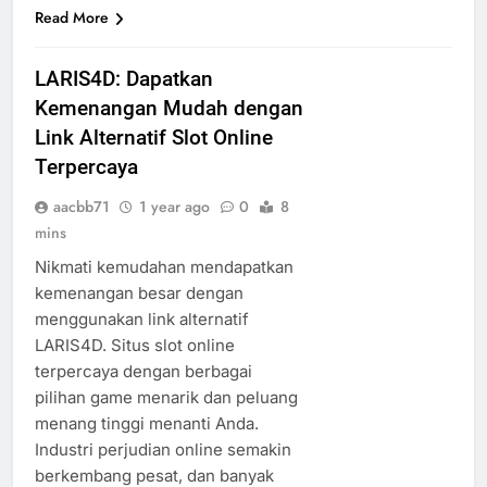
Read More
LARIS4D: Dapatkan
Kemenangan Mudah dengan
Link Alternatif Slot Online
Terpercaya
aacbb71
1 year ago
0
8
mins
Nikmati kemudahan mendapatkan
kemenangan besar dengan
menggunakan link alternatif
LARIS4D. Situs slot online
terpercaya dengan berbagai
pilihan game menarik dan peluang
menang tinggi menanti Anda.
Industri perjudian online semakin
berkembang pesat, dan banyak