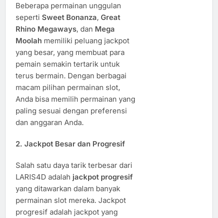
Beberapa permainan unggulan
seperti
Sweet Bonanza
,
Great
Rhino Megaways
, dan
Mega
Moolah
memiliki peluang jackpot
yang besar, yang membuat para
pemain semakin tertarik untuk
terus bermain. Dengan berbagai
macam pilihan permainan slot,
Anda bisa memilih permainan yang
paling sesuai dengan preferensi
dan anggaran Anda.
2. Jackpot Besar dan Progresif
Salah satu daya tarik terbesar dari
LARIS4D adalah
jackpot progresif
yang ditawarkan dalam banyak
permainan slot mereka. Jackpot
progresif adalah jackpot yang