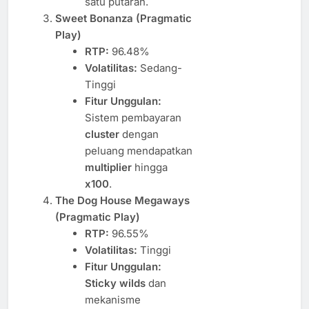
satu putaran.
Sweet Bonanza (Pragmatic
Play)
RTP:
96.48%
Volatilitas:
Sedang-
Tinggi
Fitur Unggulan:
Sistem pembayaran
cluster
dengan
peluang mendapatkan
multiplier
hingga
x100
.
The Dog House Megaways
(Pragmatic Play)
RTP:
96.55%
Volatilitas:
Tinggi
Fitur Unggulan:
Sticky wilds
dan
mekanisme