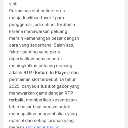
sini!
Permainan slot online terus
menjadi pilihan favorit para
penggemar judi online, terutama
karena menawarkan peluang
meraih kemenangan besar dengan
cara yang sederhana. Salah satu
faktor penting yang perlu
diperhatikan pemain untuk
meningkatkan peluang menang
adalah
RTP (Return to Player)
dari
permainan slot tersebut. Di tahun
2025, banyak
situs slot gacor
yang
menawarkan game dengan
RTP
terbaik
, memberikan kesempatan
lebih besar bagi pemain untuk
mendapatkan pengembalian yang
optimal dari setiap taruhan yang
mereka
slot gacor hari ini
.