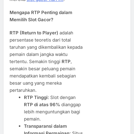
Mengapa RTP Penting dalam
Memilih Slot Gacor?
RTP (Return to Player)
adalah
persentase teoretis dari total
taruhan yang dikembalikan kepada
pemain dalam jangka waktu
tertentu. Semakin tinggi
RTP
,
semakin besar peluang pemain
mendapatkan kembali sebagian
besar uang yang mereka
pertaruhkan.
RTP Tinggi:
Slot dengan
RTP di atas 96%
dianggap
lebih menguntungkan bagi
pemain.
Transparansi dalam
Informasi Permainan:
Situs