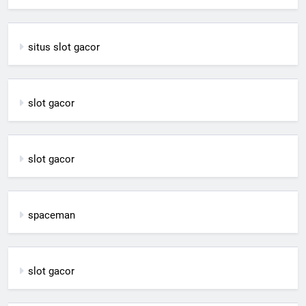
situs slot gacor
slot gacor
slot gacor
spaceman
slot gacor