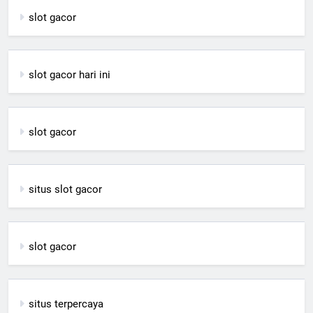
slot gacor
slot gacor hari ini
slot gacor
situs slot gacor
slot gacor
situs terpercaya