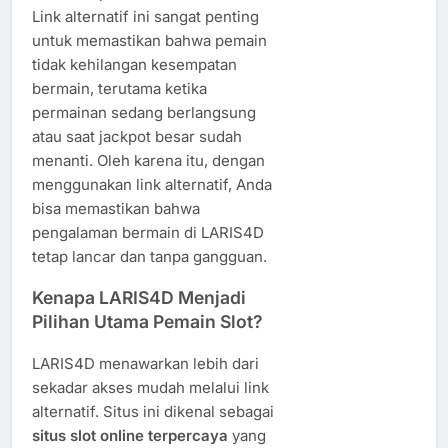
Link alternatif ini sangat penting
untuk memastikan bahwa pemain
tidak kehilangan kesempatan
bermain, terutama ketika
permainan sedang berlangsung
atau saat jackpot besar sudah
menanti. Oleh karena itu, dengan
menggunakan link alternatif, Anda
bisa memastikan bahwa
pengalaman bermain di LARIS4D
tetap lancar dan tanpa gangguan.
Kenapa LARIS4D Menjadi
Pilihan Utama Pemain Slot?
LARIS4D menawarkan lebih dari
sekadar akses mudah melalui link
alternatif. Situs ini dikenal sebagai
situs slot online terpercaya
yang