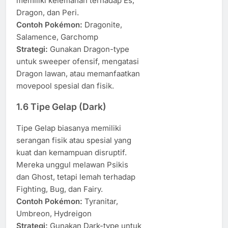
memiliki kelemahan terhadap Es,
Dragon, dan Peri.
Contoh Pokémon:
Dragonite,
Salamence, Garchomp
Strategi:
Gunakan Dragon-type
untuk sweeper ofensif, mengatasi
Dragon lawan, atau memanfaatkan
movepool spesial dan fisik.
1.6 Tipe Gelap (Dark)
Tipe Gelap biasanya memiliki
serangan fisik atau spesial yang
kuat dan kemampuan disruptif.
Mereka unggul melawan Psikis
dan Ghost, tetapi lemah terhadap
Fighting, Bug, dan Fairy.
Contoh Pokémon:
Tyranitar,
Umbreon, Hydreigon
Strategi:
Gunakan Dark-type untuk