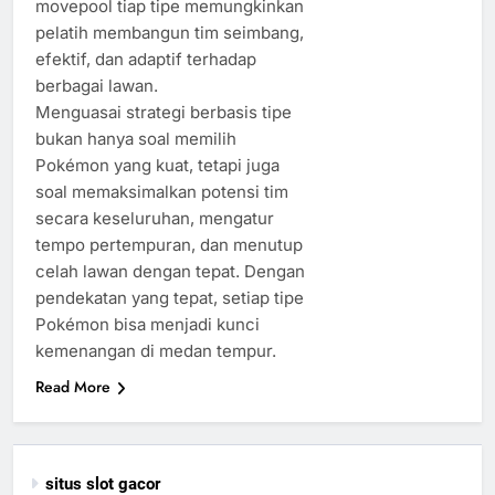
movepool tiap tipe memungkinkan
pelatih membangun tim seimbang,
efektif, dan adaptif terhadap
berbagai lawan.
Menguasai strategi berbasis tipe
bukan hanya soal memilih
Pokémon yang kuat, tetapi juga
soal memaksimalkan potensi tim
secara keseluruhan, mengatur
tempo pertempuran, dan menutup
celah lawan dengan tepat. Dengan
pendekatan yang tepat, setiap tipe
Pokémon bisa menjadi kunci
kemenangan di medan tempur.
Read More
situs slot gacor