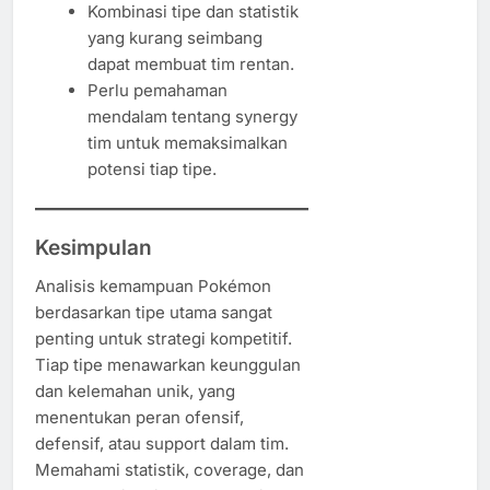
Kombinasi tipe dan statistik
yang kurang seimbang
dapat membuat tim rentan.
Perlu pemahaman
mendalam tentang synergy
tim untuk memaksimalkan
potensi tiap tipe.
Kesimpulan
Analisis kemampuan Pokémon
berdasarkan tipe utama sangat
penting untuk strategi kompetitif.
Tiap tipe menawarkan keunggulan
dan kelemahan unik, yang
menentukan peran ofensif,
defensif, atau support dalam tim.
Memahami statistik, coverage, dan