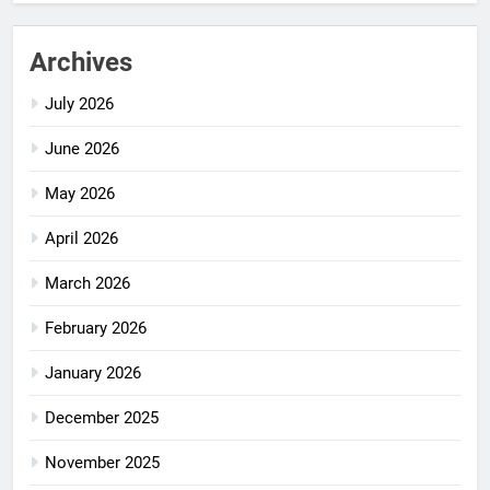
Archives
July 2026
June 2026
May 2026
April 2026
March 2026
February 2026
January 2026
December 2025
November 2025