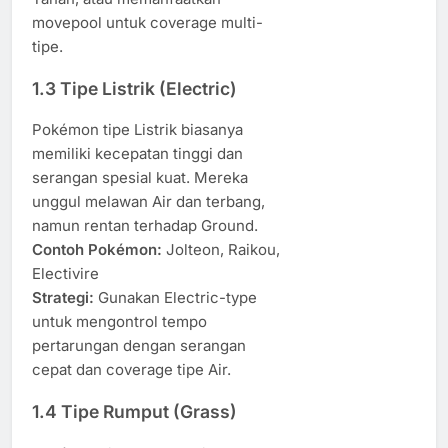
movepool untuk coverage multi-
tipe.
1.3 Tipe Listrik (Electric)
Pokémon tipe Listrik biasanya
memiliki kecepatan tinggi dan
serangan spesial kuat. Mereka
unggul melawan Air dan terbang,
namun rentan terhadap Ground.
Contoh Pokémon:
Jolteon, Raikou,
Electivire
Strategi:
Gunakan Electric-type
untuk mengontrol tempo
pertarungan dengan serangan
cepat dan coverage tipe Air.
1.4 Tipe Rumput (Grass)