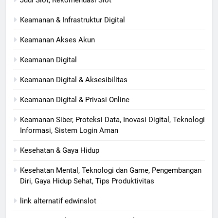
Judi Slot, Rekomendasi Slot
Keamanan & Infrastruktur Digital
Keamanan Akses Akun
Keamanan Digital
Keamanan Digital & Aksesibilitas
Keamanan Digital & Privasi Online
Keamanan Siber, Proteksi Data, Inovasi Digital, Teknologi
Informasi, Sistem Login Aman
Kesehatan & Gaya Hidup
Kesehatan Mental, Teknologi dan Game, Pengembangan
Diri, Gaya Hidup Sehat, Tips Produktivitas
link alternatif edwinslot