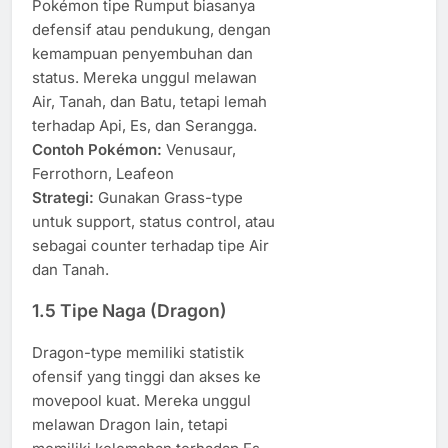
Pokémon tipe Rumput biasanya
defensif atau pendukung, dengan
kemampuan penyembuhan dan
status. Mereka unggul melawan
Air, Tanah, dan Batu, tetapi lemah
terhadap Api, Es, dan Serangga.
Contoh Pokémon:
Venusaur,
Ferrothorn, Leafeon
Strategi:
Gunakan Grass-type
untuk support, status control, atau
sebagai counter terhadap tipe Air
dan Tanah.
1.5 Tipe Naga (Dragon)
Dragon-type memiliki statistik
ofensif yang tinggi dan akses ke
movepool kuat. Mereka unggul
melawan Dragon lain, tetapi