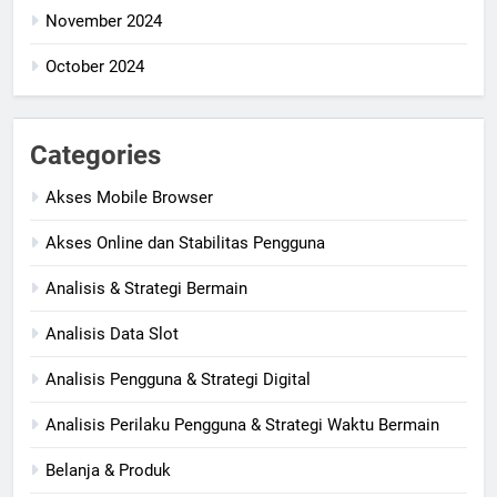
November 2024
October 2024
Categories
Akses Mobile Browser
Akses Online dan Stabilitas Pengguna
Analisis & Strategi Bermain
Analisis Data Slot
Analisis Pengguna & Strategi Digital
Analisis Perilaku Pengguna & Strategi Waktu Bermain
Belanja & Produk