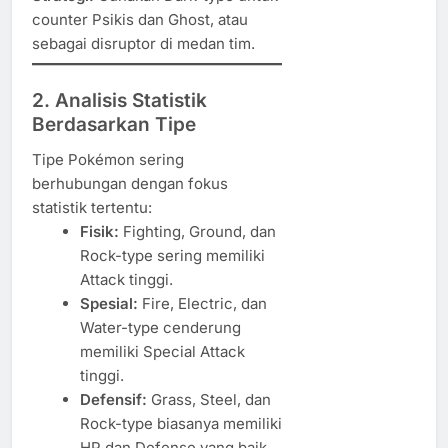
counter Psikis dan Ghost, atau
sebagai disruptor di medan tim.
2. Analisis Statistik
Berdasarkan Tipe
Tipe Pokémon sering
berhubungan dengan fokus
statistik tertentu:
Fisik:
Fighting, Ground, dan
Rock-type sering memiliki
Attack tinggi.
Spesial:
Fire, Electric, dan
Water-type cenderung
memiliki Special Attack
tinggi.
Defensif:
Grass, Steel, dan
Rock-type biasanya memiliki
HP dan Defense yang baik.