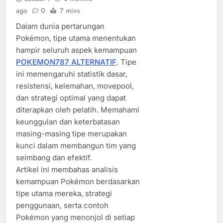
ago
0
7 mins
Dalam dunia pertarungan
Pokémon, tipe utama menentukan
hampir seluruh aspek kemampuan
POKEMON787 ALTERNATIF
. Tipe
ini memengaruhi statistik dasar,
resistensi, kelemahan, movepool,
dan strategi optimal yang dapat
diterapkan oleh pelatih. Memahami
keunggulan dan keterbatasan
masing-masing tipe merupakan
kunci dalam membangun tim yang
seimbang dan efektif.
Artikel ini membahas analisis
kemampuan Pokémon berdasarkan
tipe utama mereka, strategi
penggunaan, serta contoh
Pokémon yang menonjol di setiap