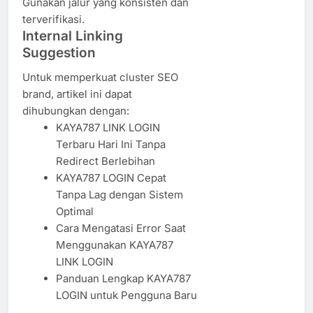
Gunakan jalur yang konsisten dan
terverifikasi.
Internal Linking
Suggestion
Untuk memperkuat cluster SEO
brand, artikel ini dapat
dihubungkan dengan:
KAYA787 LINK LOGIN
Terbaru Hari Ini Tanpa
Redirect Berlebihan
KAYA787 LOGIN Cepat
Tanpa Lag dengan Sistem
Optimal
Cara Mengatasi Error Saat
Menggunakan KAYA787
LINK LOGIN
Panduan Lengkap KAYA787
LOGIN untuk Pengguna Baru