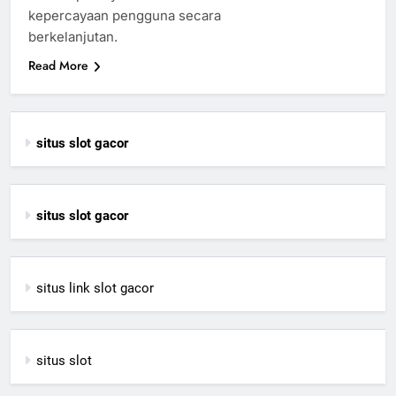
kepercayaan pengguna secara
berkelanjutan.
Read More
situs slot gacor
situs slot gacor
situs link slot gacor
situs slot