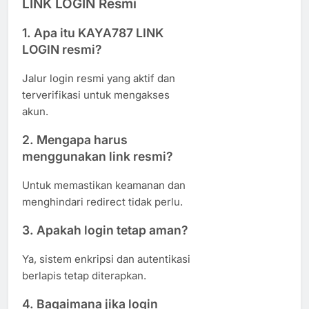
LINK LOGIN Resmi
1. Apa itu KAYA787 LINK
LOGIN resmi?
Jalur login resmi yang aktif dan
terverifikasi untuk mengakses
akun.
2. Mengapa harus
menggunakan link resmi?
Untuk memastikan keamanan dan
menghindari redirect tidak perlu.
3. Apakah login tetap aman?
Ya, sistem enkripsi dan autentikasi
berlapis tetap diterapkan.
4. Bagaimana jika login