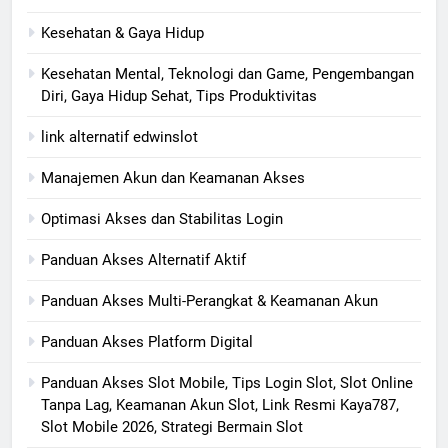
Kesehatan & Gaya Hidup
Kesehatan Mental, Teknologi dan Game, Pengembangan
Diri, Gaya Hidup Sehat, Tips Produktivitas
link alternatif edwinslot
Manajemen Akun dan Keamanan Akses
Optimasi Akses dan Stabilitas Login
Panduan Akses Alternatif Aktif
Panduan Akses Multi-Perangkat & Keamanan Akun
Panduan Akses Platform Digital
Panduan Akses Slot Mobile, Tips Login Slot, Slot Online
Tanpa Lag, Keamanan Akun Slot, Link Resmi Kaya787,
Slot Mobile 2026, Strategi Bermain Slot