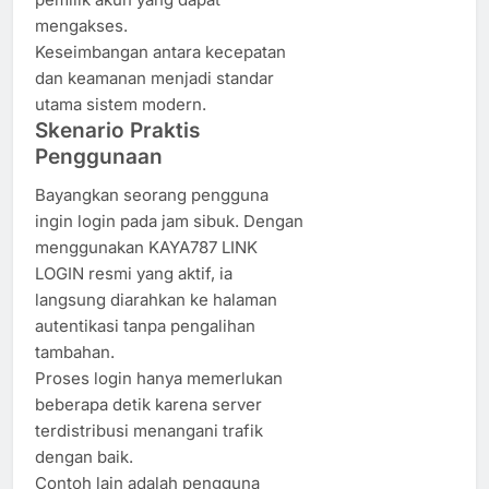
mengakses.
Keseimbangan antara kecepatan
dan keamanan menjadi standar
utama sistem modern.
Skenario Praktis
Penggunaan
Bayangkan seorang pengguna
ingin login pada jam sibuk. Dengan
menggunakan KAYA787 LINK
LOGIN resmi yang aktif, ia
langsung diarahkan ke halaman
autentikasi tanpa pengalihan
tambahan.
Proses login hanya memerlukan
beberapa detik karena server
terdistribusi menangani trafik
dengan baik.
Contoh lain adalah pengguna