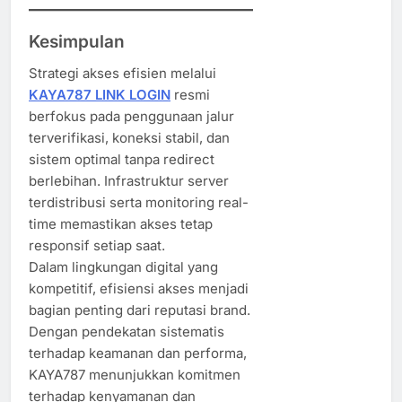
Kesimpulan
Strategi akses efisien melalui
KAYA787 LINK LOGIN
resmi
berfokus pada penggunaan jalur
terverifikasi, koneksi stabil, dan
sistem optimal tanpa redirect
berlebihan. Infrastruktur server
terdistribusi serta monitoring real-
time memastikan akses tetap
responsif setiap saat.
Dalam lingkungan digital yang
kompetitif, efisiensi akses menjadi
bagian penting dari reputasi brand.
Dengan pendekatan sistematis
terhadap keamanan dan performa,
KAYA787 menunjukkan komitmen
terhadap kenyamanan dan