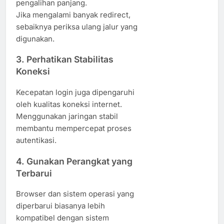
pengalihan panjang.
Jika mengalami banyak redirect,
sebaiknya periksa ulang jalur yang
digunakan.
3. Perhatikan Stabilitas
Koneksi
Kecepatan login juga dipengaruhi
oleh kualitas koneksi internet.
Menggunakan jaringan stabil
membantu mempercepat proses
autentikasi.
4. Gunakan Perangkat yang
Terbarui
Browser dan sistem operasi yang
diperbarui biasanya lebih
kompatibel dengan sistem