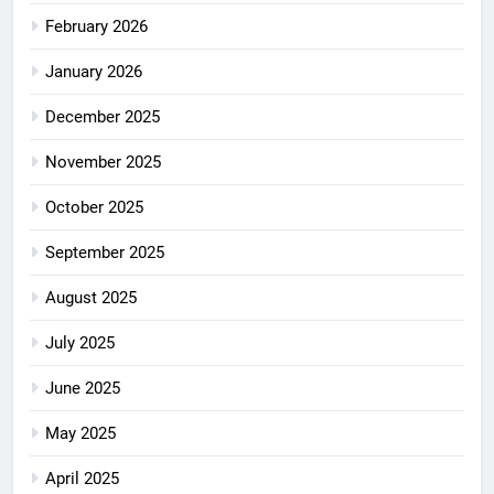
February 2026
January 2026
December 2025
November 2025
October 2025
September 2025
August 2025
July 2025
June 2025
May 2025
April 2025