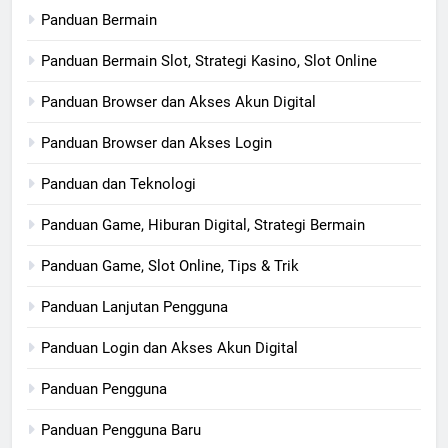
Panduan Bermain
Panduan Bermain Slot, Strategi Kasino, Slot Online
Panduan Browser dan Akses Akun Digital
Panduan Browser dan Akses Login
Panduan dan Teknologi
Panduan Game, Hiburan Digital, Strategi Bermain
Panduan Game, Slot Online, Tips & Trik
Panduan Lanjutan Pengguna
Panduan Login dan Akses Akun Digital
Panduan Pengguna
Panduan Pengguna Baru