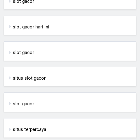
slot gacor
slot gacor hari ini
slot gacor
situs slot gacor
slot gacor
situs terpercaya