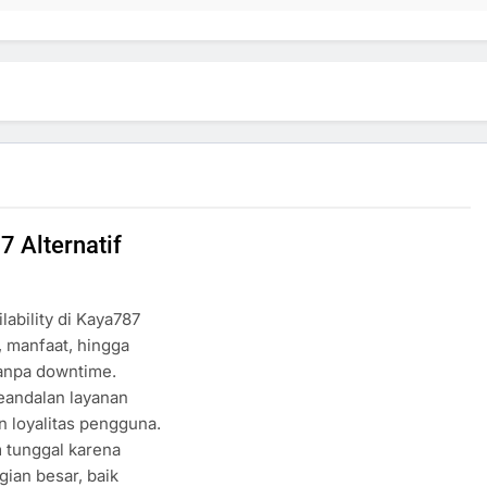
7 Alternatif
lability di Kaya787
, manfaat, hingga
tanpa downtime.
keandalan layanan
 loyalitas pengguna.
 tunggal karena
ian besar, baik