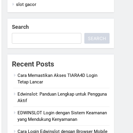
slot gacor
Search
SEARCH
Recent Posts
Cara Memastikan Akses TIARA4D Login
Tetap Lancar
Edwinslot: Panduan Lengkap untuk Pengguna
Aktif
EDWINSLOT Login dengan Sistem Keamanan
yang Mendukung Kenyamanan
Cara Login Edwinslot dengan Browser Mobile