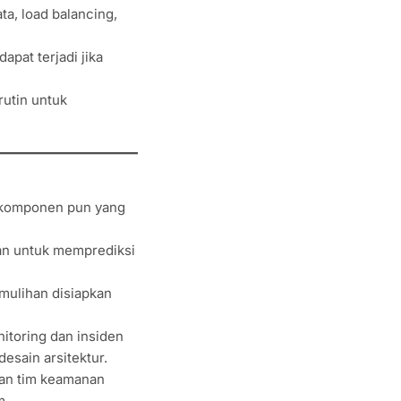
ta, load balancing,
apat terjadi jika
rutin untuk
 komponen pun yang
an untuk memprediksi
ulihan disiapkan
nitoring dan insiden
sain arsitektur.
an tim keamanan
m.