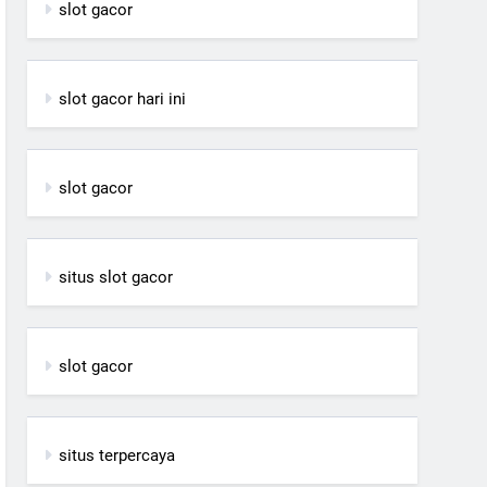
slot gacor
slot gacor hari ini
slot gacor
situs slot gacor
slot gacor
situs terpercaya