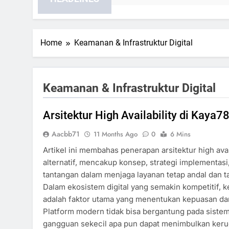
Home
Keamanan & Infrastruktur Digital
Keamanan & Infrastruktur Digital
Arsitektur High Availability di Kaya78
Aacbb71
11 Months Ago
0
6 Mins
Artikel ini membahas penerapan arsitektur high avai
alternatif, mencakup konsep, strategi implementasi
tantangan dalam menjaga layanan tetap andal dan 
Dalam ekosistem digital yang semakin kompetitif, 
adalah faktor utama yang menentukan kepuasan dan
Platform modern tidak bisa bergantung pada sistem
gangguan sekecil apa pun dapat menimbulkan kerug