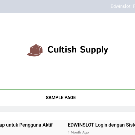
Edwinslot: 
EDWINSLOT Login dengan Sistem K
Cara Login Edwinslot dengan Browser Mobile ya
Cara Memastik
Edwinslot: 
EDWINSLOT Login dengan Sistem K
tish Supply
oleksi Streetwear Keren Di Cultish Supply.
Cara Login Edwinslot dengan Browser Mobile ya
SAMPLE PAGE
gguna Aktif
EDWINSLOT Login dengan Sistem Keaman
1 Month Ago