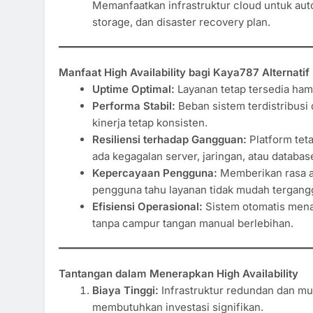
Memanfaatkan infrastruktur cloud untuk aut
storage, dan disaster recovery plan.
Manfaat High Availability bagi Kaya787 Alternatif
Uptime Optimal:
Layanan tetap tersedia ham
Performa Stabil:
Beban sistem terdistribusi
kinerja tetap konsisten.
Resiliensi terhadap Gangguan:
Platform tet
ada kegagalan server, jaringan, atau databas
Kepercayaan Pengguna:
Memberikan rasa 
pengguna tahu layanan tidak mudah tergang
Efisiensi Operasional:
Sistem otomatis men
tanpa campur tangan manual berlebihan.
Tantangan dalam Menerapkan High Availability
Biaya Tinggi:
Infrastruktur redundan dan mu
membutuhkan investasi signifikan.