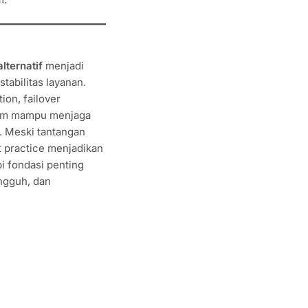
lternatif
menjadi
tabilitas layanan.
ion, failover
form mampu menjaga
. Meski tantangan
t practice menjadikan
pi fondasi penting
ngguh, dan