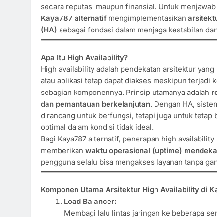
secara reputasi maupun finansial. Untuk menjawab 
Kaya787 alternatif
mengimplementasikan
arsitekt
(HA)
sebagai fondasi dalam menjaga kestabilan dan 
Apa Itu High Availability?
High availability adalah pendekatan arsitektur yan
atau aplikasi tetap dapat diakses meskipun terjadi
sebagian komponennya. Prinsip utamanya adalah
r
dan pemantauan berkelanjutan
. Dengan HA, siste
dirancang untuk berfungsi, tetapi juga untuk tetap
optimal dalam kondisi tidak ideal.
Bagi Kaya787 alternatif, penerapan high availability
memberikan
waktu operasional (uptime) mendeka
pengguna selalu bisa mengakses layanan tanpa gan
Komponen Utama Arsitektur High Availability di K
Load Balancer:
Membagi lalu lintas jaringan ke beberapa se