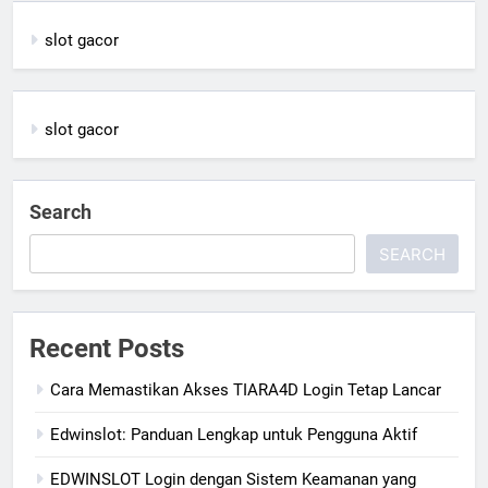
slot gacor
slot gacor
Search
SEARCH
Recent Posts
Cara Memastikan Akses TIARA4D Login Tetap Lancar
Edwinslot: Panduan Lengkap untuk Pengguna Aktif
EDWINSLOT Login dengan Sistem Keamanan yang