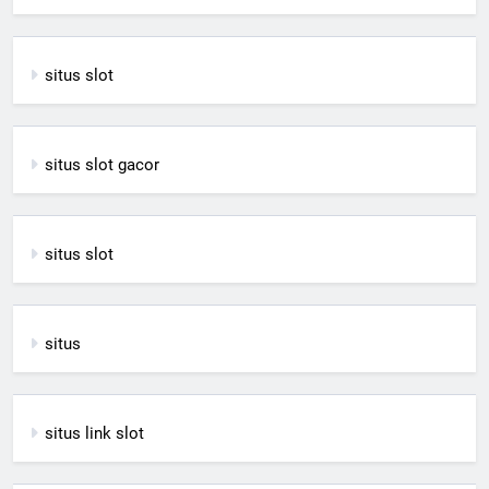
situs slot
situs slot gacor
situs slot
situs
situs link slot