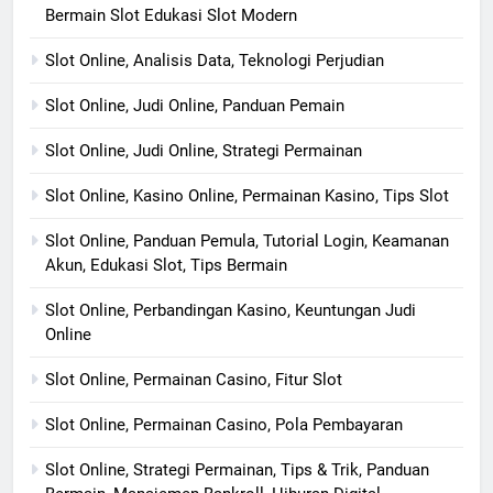
Bermain Slot Edukasi Slot Modern
Slot Online, Analisis Data, Teknologi Perjudian
Slot Online, Judi Online, Panduan Pemain
Slot Online, Judi Online, Strategi Permainan
Slot Online, Kasino Online, Permainan Kasino, Tips Slot
Slot Online, Panduan Pemula, Tutorial Login, Keamanan
Akun, Edukasi Slot, Tips Bermain
Slot Online, Perbandingan Kasino, Keuntungan Judi
Online
Slot Online, Permainan Casino, Fitur Slot
Slot Online, Permainan Casino, Pola Pembayaran
Slot Online, Strategi Permainan, Tips & Trik, Panduan