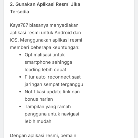
2. Gunakan Aplikasi Resmi Jika
Tersedia
Kaya787 biasanya menyediakan
aplikasi resmi untuk Android dan
iOS. Menggunakan aplikasi resmi
memberi beberapa keuntungan:
Optimalisasi untuk
smartphone sehingga
loading lebih cepat
Fitur auto-reconnect saat
jaringan sempat terganggu
Notifikasi update link dan
bonus harian
Tampilan yang ramah
pengguna untuk navigasi
lebih mudah
Dengan aplikasi resmi, pemain