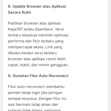
8. Update Browser atau Aplikasi
Secara Rutin
Pastikan browser atau aplikasi
Kaya787 selalu diperbarui. Versi
terbaru biasanya memiliki optimasi
performa dan fitur terbaru yang
mempercepat akses. Link yang
dibuka melalui versi terbaru
browser atau aplikasi resmi lebih
cepat, stabil, dan minim gangguan.
9. Gunakan Fitur Auto-Reconnect
Fitur auto-reconnect membantu
pemain tetap login jika jaringan
sempat terputus. Dengan fitur ini,
sesi bermain tetap aman dan
putaran tidak hilang, sehingga