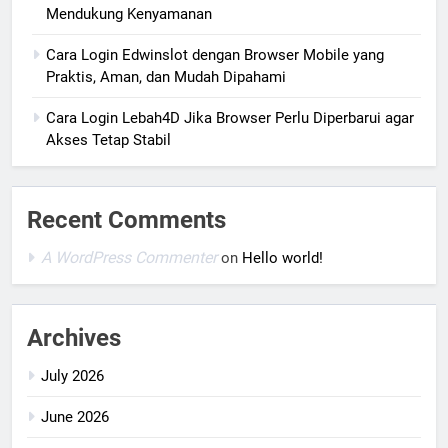
Mendukung Kenyamanan
Cara Login Edwinslot dengan Browser Mobile yang
Praktis, Aman, dan Mudah Dipahami
Cara Login Lebah4D Jika Browser Perlu Diperbarui agar
Akses Tetap Stabil
Recent Comments
A WordPress Commenter
on
Hello world!
Archives
July 2026
June 2026