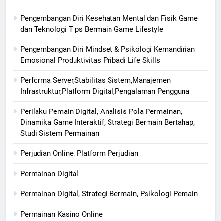
Pengembangan Diri Kesehatan Mental dan Fisik Game
dan Teknologi Tips Bermain Game Lifestyle
Pengembangan Diri Mindset & Psikologi Kemandirian
Emosional Produktivitas Pribadi Life Skills
Performa Server,Stabilitas Sistem,Manajemen
Infrastruktur,Platform Digital,Pengalaman Pengguna
Perilaku Pemain Digital, Analisis Pola Permainan,
Dinamika Game Interaktif, Strategi Bermain Bertahap,
Studi Sistem Permainan
Perjudian Online, Platform Perjudian
Permainan Digital
Permainan Digital, Strategi Bermain, Psikologi Pemain
Permainan Kasino Online