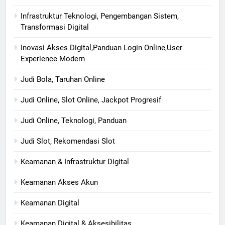
Infrastruktur Teknologi, Pengembangan Sistem,
Transformasi Digital
Inovasi Akses Digital,Panduan Login Online,User
Experience Modern
Judi Bola, Taruhan Online
Judi Online, Slot Online, Jackpot Progresif
Judi Online, Teknologi, Panduan
Judi Slot, Rekomendasi Slot
Keamanan & Infrastruktur Digital
Keamanan Akses Akun
Keamanan Digital
Keamanan Digital & Aksesibilitas