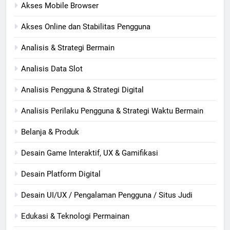
Akses Mobile Browser
Akses Online dan Stabilitas Pengguna
Analisis & Strategi Bermain
Analisis Data Slot
Analisis Pengguna & Strategi Digital
Analisis Perilaku Pengguna & Strategi Waktu Bermain
Belanja & Produk
Desain Game Interaktif, UX & Gamifikasi
Desain Platform Digital
Desain UI/UX / Pengalaman Pengguna / Situs Judi
Edukasi & Teknologi Permainan