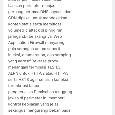
Lapisan perimeter menjadi
gerbang pertama.DNS anycast dan
CDN dipakai untuk mendekatkan
konten statis serta memitigasi
volumetric attack di pinggiran
jaringan.Di belakangnya, Web
Application Firewall menyaring
pola serangan umum seperti
injeksi, enumeration, dan scraping
yang agresif.Reverse proxy
menangani terminasi TLS 1.3,
ALPN untuk HTTP/2 atau HTTP/3,
serta HSTS agar seluruh koneksi
terenkripsi tanpa
pengecualian.Pemisahan tanggung
jawab di perimeter ini memberi
kontrol kebijakan yang jelas
sekaligus mengurangi beban pada