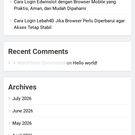
Cara Login Edwinslot dengan Browser Mobile yang
Praktis, Aman, dan Mudah Dipahami
Cara Login Lebah4D Jika Browser Perlu Diperbarui agar
Akses Tetap Stabil
Recent Comments
A WordPress Commenter
on
Hello world!
Archives
July 2026
June 2026
May 2026