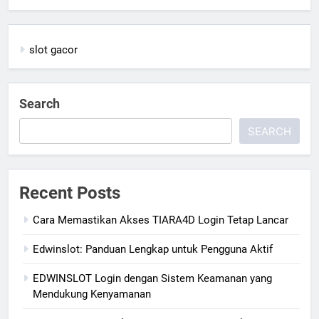
slot gacor
Search
SEARCH
Recent Posts
Cara Memastikan Akses TIARA4D Login Tetap Lancar
Edwinslot: Panduan Lengkap untuk Pengguna Aktif
EDWINSLOT Login dengan Sistem Keamanan yang
Mendukung Kenyamanan