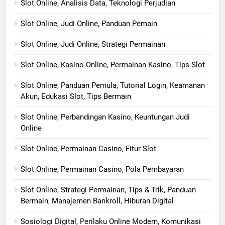
Slot Online, Analisis Data, Teknologi Perjudian
Slot Online, Judi Online, Panduan Pemain
Slot Online, Judi Online, Strategi Permainan
Slot Online, Kasino Online, Permainan Kasino, Tips Slot
Slot Online, Panduan Pemula, Tutorial Login, Keamanan
Akun, Edukasi Slot, Tips Bermain
Slot Online, Perbandingan Kasino, Keuntungan Judi
Online
Slot Online, Permainan Casino, Fitur Slot
Slot Online, Permainan Casino, Pola Pembayaran
Slot Online, Strategi Permainan, Tips & Trik, Panduan
Bermain, Manajemen Bankroll, Hiburan Digital
Sosiologi Digital, Perilaku Online Modern, Komunikasi