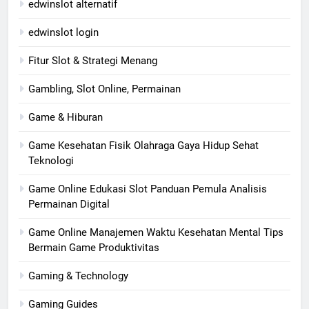
edwinslot alternatif
edwinslot login
Fitur Slot & Strategi Menang
Gambling, Slot Online, Permainan
Game & Hiburan
Game Kesehatan Fisik Olahraga Gaya Hidup Sehat
Teknologi
Game Online Edukasi Slot Panduan Pemula Analisis
Permainan Digital
Game Online Manajemen Waktu Kesehatan Mental Tips
Bermain Game Produktivitas
Gaming & Technology
Gaming Guides