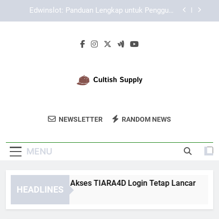
Skip
EDWINSLOT Login dengan Sistem Keamanan
to
yang Mendukung Kenyamanan
content
Cara Login Edwinslot dengan Browser Mobile
yang Praktis, Aman, dan Mudah Dipahami
Cara Memastikan Akses TIARA4D Login Tetap
Lancar
Edwinslot: Panduan Lengkap untuk Pengguna
Aktif
EDWINSLOT Login dengan Sistem Keamanan
yang Mendukung Kenyamanan
Cultish Supply
Dapatkan Koleksi Streetwear Keren Di
Cara Login Edwinslot dengan Browser Mobile
NEWSLETTER
RANDOM NEWS
yang Praktis, Aman, dan Mudah Dipahami
Cultish Supply.
MENU
ra Memastikan Akses TIARA4D Login Tetap Lancar
Edw
HEADLINES
Month Ago
1 Mo