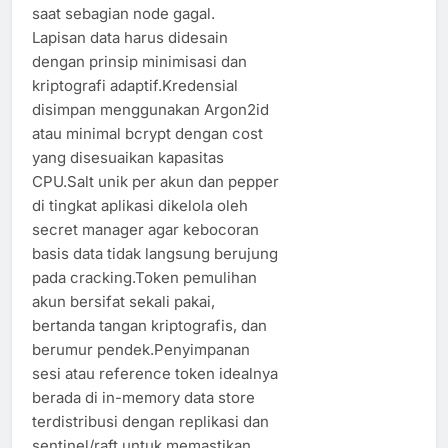
saat sebagian node gagal.
Lapisan data harus didesain
dengan prinsip minimisasi dan
kriptografi adaptif.Kredensial
disimpan menggunakan Argon2id
atau minimal bcrypt dengan cost
yang disesuaikan kapasitas
CPU.Salt unik per akun dan pepper
di tingkat aplikasi dikelola oleh
secret manager agar kebocoran
basis data tidak langsung berujung
pada cracking.Token pemulihan
akun bersifat sekali pakai,
bertanda tangan kriptografis, dan
berumur pendek.Penyimpanan
sesi atau reference token idealnya
berada di in-memory data store
terdistribusi dengan replikasi dan
sentinel/raft untuk memastikan