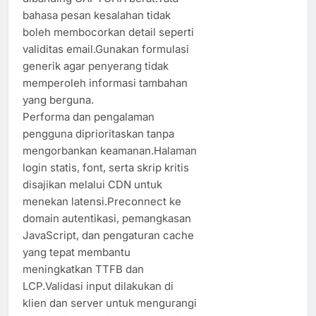
bahasa pesan kesalahan tidak
boleh membocorkan detail seperti
validitas email.Gunakan formulasi
generik agar penyerang tidak
memperoleh informasi tambahan
yang berguna.
Performa dan pengalaman
pengguna diprioritaskan tanpa
mengorbankan keamanan.Halaman
login statis, font, serta skrip kritis
disajikan melalui CDN untuk
menekan latensi.Preconnect ke
domain autentikasi, pemangkasan
JavaScript, dan pengaturan cache
yang tepat membantu
meningkatkan TTFB dan
LCP.Validasi input dilakukan di
klien dan server untuk mengurangi