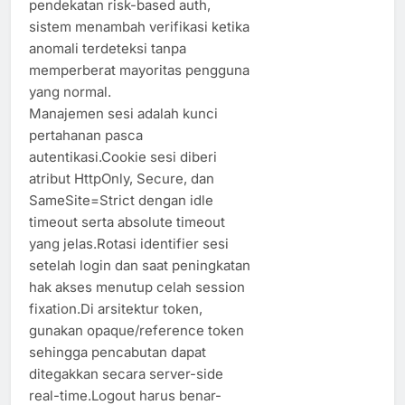
pendekatan risk-based auth,
sistem menambah verifikasi ketika
anomali terdeteksi tanpa
memperberat mayoritas pengguna
yang normal.
Manajemen sesi adalah kunci
pertahanan pasca
autentikasi.Cookie sesi diberi
atribut HttpOnly, Secure, dan
SameSite=Strict dengan idle
timeout serta absolute timeout
yang jelas.Rotasi identifier sesi
setelah login dan saat peningkatan
hak akses menutup celah session
fixation.Di arsitektur token,
gunakan opaque/reference token
sehingga pencabutan dapat
ditegakkan secara server-side
real-time.Logout harus benar-