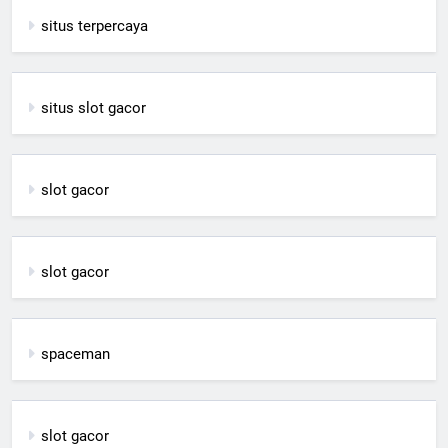
situs terpercaya
situs slot gacor
slot gacor
slot gacor
spaceman
slot gacor