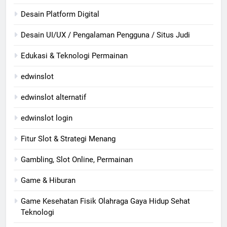
Desain Platform Digital
Desain UI/UX / Pengalaman Pengguna / Situs Judi
Edukasi & Teknologi Permainan
edwinslot
edwinslot alternatif
edwinslot login
Fitur Slot & Strategi Menang
Gambling, Slot Online, Permainan
Game & Hiburan
Game Kesehatan Fisik Olahraga Gaya Hidup Sehat
Teknologi