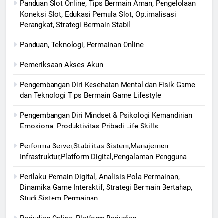
Panduan Slot Online, Tips Bermain Aman, Pengelolaan
Koneksi Slot, Edukasi Pemula Slot, Optimalisasi
Perangkat, Strategi Bermain Stabil
Panduan, Teknologi, Permainan Online
Pemeriksaan Akses Akun
Pengembangan Diri Kesehatan Mental dan Fisik Game
dan Teknologi Tips Bermain Game Lifestyle
Pengembangan Diri Mindset & Psikologi Kemandirian
Emosional Produktivitas Pribadi Life Skills
Performa Server,Stabilitas Sistem,Manajemen
Infrastruktur,Platform Digital,Pengalaman Pengguna
Perilaku Pemain Digital, Analisis Pola Permainan,
Dinamika Game Interaktif, Strategi Bermain Bertahap,
Studi Sistem Permainan
Perjudian Online, Platform Perjudian