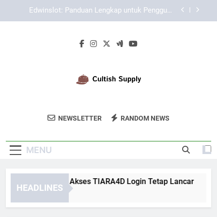
Skip
EDWINSLOT Login dengan Sistem Keamanan
to
yang Mendukung Kenyamanan
content
Cara Login Edwinslot dengan Browser Mobile
yang Praktis, Aman, dan Mudah Dipahami
Cara Memastikan Akses TIARA4D Login Tetap
Lancar
Edwinslot: Panduan Lengkap untuk Pengguna
Aktif
EDWINSLOT Login dengan Sistem Keamanan
yang Mendukung Kenyamanan
Cultish Supply
Dapatkan Koleksi Streetwear Keren Di
Cara Login Edwinslot dengan Browser Mobile
NEWSLETTER
RANDOM NEWS
yang Praktis, Aman, dan Mudah Dipahami
Cultish Supply.
MENU
ra Memastikan Akses TIARA4D Login Tetap Lancar
Edw
HEADLINES
Month Ago
1 Mo