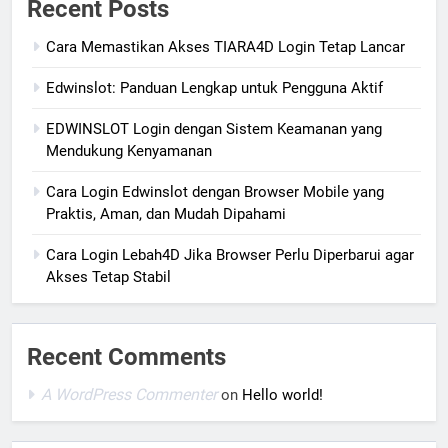
Recent Posts
Cara Memastikan Akses TIARA4D Login Tetap Lancar
Edwinslot: Panduan Lengkap untuk Pengguna Aktif
EDWINSLOT Login dengan Sistem Keamanan yang
Mendukung Kenyamanan
Cara Login Edwinslot dengan Browser Mobile yang
Praktis, Aman, dan Mudah Dipahami
Cara Login Lebah4D Jika Browser Perlu Diperbarui agar
Akses Tetap Stabil
Recent Comments
A WordPress Commenter
on
Hello world!