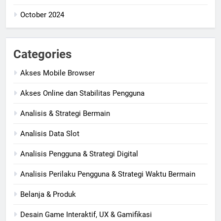
October 2024
Categories
Akses Mobile Browser
Akses Online dan Stabilitas Pengguna
Analisis & Strategi Bermain
Analisis Data Slot
Analisis Pengguna & Strategi Digital
Analisis Perilaku Pengguna & Strategi Waktu Bermain
Belanja & Produk
Desain Game Interaktif, UX & Gamifikasi