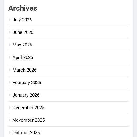
Archives
July 2026
June 2026
May 2026
April 2026
March 2026
February 2026
January 2026
December 2025
November 2025
October 2025