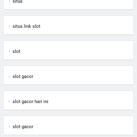
situs
situs link slot
slot
slot gacor
slot gacor hari ini
slot gacor