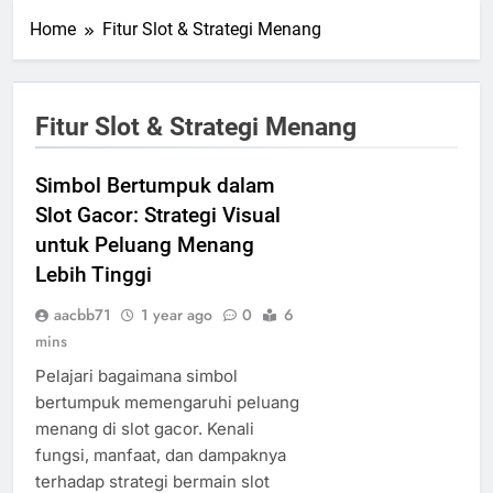
Home
Fitur Slot & Strategi Menang
Fitur Slot & Strategi Menang
Simbol Bertumpuk dalam
Slot Gacor: Strategi Visual
untuk Peluang Menang
Lebih Tinggi
aacbb71
1 year ago
0
6
mins
Pelajari bagaimana simbol
bertumpuk memengaruhi peluang
menang di slot gacor. Kenali
fungsi, manfaat, dan dampaknya
terhadap strategi bermain slot