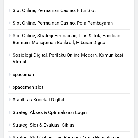
Slot Online, Permainan Casino, Fitur Slot
Slot Online, Permainan Casino, Pola Pembayaran
Slot Online, Strategi Permainan, Tips & Trik, Panduan
Bermain, Manajemen Bankroll, Hiburan Digital
Sosiologi Digital, Perilaku Online Modern, Komunikasi
Virtual
spaceman
spaceman slot
Stabilitas Koneksi Digital
Strategi Akses & Optimalisasi Login
Strategi Slot & Evaluasi Siklus
Strategi Slot Online Tips Bermain Aman Pengalaman