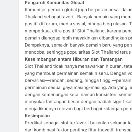
Pengaruh Komunitas Global
Komunitas pemain global juga berperan besar dala
Thailand sebagai favorit. Banyak pemain yang me
positif di forum, media sosial, hingga blog ulasan. T
memperkuat citra positif Slot Thailand, karena pen
pemain dianggap lebih meyakinkan dibandingkan pr
Dampaknya, semakin banyak pemain baru yang pen
mencoba, sehingga popularitas Slot Thailand terus
Keseimbangan antara Hiburan dan Tantangan
Slot Thailand tidak hanya menawarkan hiburan, teta
yang membuat permainan semakin seru. Dengan vola
bervariasi—rendah, sedang, hingga tinggi—pemain 
permainan sesuai gaya masing-masing. Ada yang le
dengan kemenangan kecil namun konsisten, sementa
menyukai tantangan besar dengan hadiah signifikan. 
menjadikannya relevan bagi berbagai kalangan pem
Kesimpulan
Predikat sebagai slot terfavorit bukanlah sekadar la
dari kombinasi faktor penting: fitur inovatif, transpar