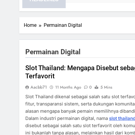
Home
Permainan Digital
Permainan Digital
Slot Thailand: Mengapa Disebut seba
Terfavorit
Aacbb71
11 Months Ago
0
5 Mins
Slot Thailand dikenal sebagai salah satu slot terfav
fitur, transparansi sistem, serta dukungan komunit
alasan mengapa banyak pemain memilihnya dibandin
Dalam industri permainan digital, nama
slot thailan
disebut sebagai salah satu slot terfavorit oleh komu
ini bukanlah tanpa alasan, melainkan hasil dari kom