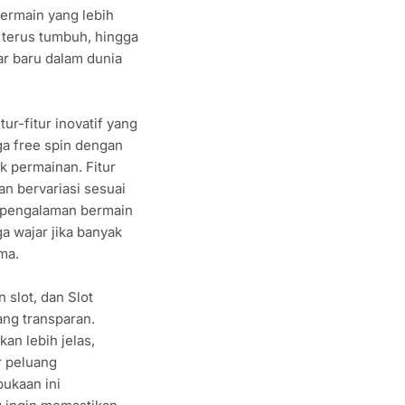
bermain yang lebih
a terus tumbuh, hingga
ar baru dalam dunia
tur-fitur inovatif yang
gga free spin dengan
 permainan. Fitur
an bervariasi sesuai
 pengalaman bermain
a wajar jika banyak
ma.
 slot, dan Slot
ng transparan.
an lebih jelas,
r peluang
bukaan ini