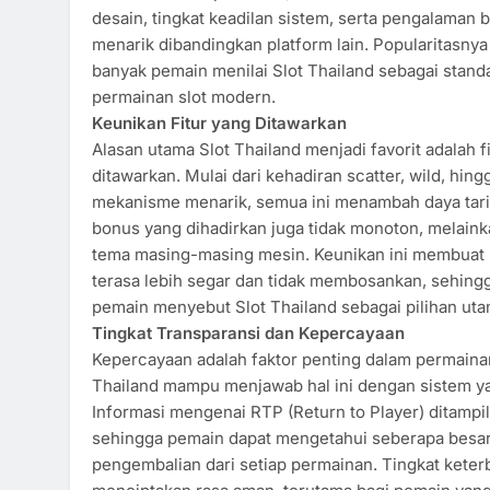
desain, tingkat keadilan sistem, serta pengalaman 
menarik dibandingkan platform lain. Popularitasny
banyak pemain menilai Slot Thailand sebagai stand
permainan slot modern.
Keunikan Fitur yang Ditawarkan
Alasan utama Slot Thailand menjadi favorit adalah fi
ditawarkan. Mulai dari kehadiran scatter, wild, hin
mekanisme menarik, semua ini menambah daya tarik
bonus yang dihadirkan juga tidak monoton, melaink
tema masing-masing mesin. Keunikan ini membuat
terasa lebih segar dan tidak membosankan, sehingg
pemain menyebut Slot Thailand sebagai pilihan uta
Tingkat Transparansi dan Kepercayaan
Kepercayaan adalah faktor penting dalam permainan
Thailand mampu menjawab hal ini dengan sistem ya
Informasi mengenai RTP (Return to Player) ditampilk
sehingga pemain dapat mengetahui seberapa besa
pengembalian dari setiap permainan. Tingkat keter