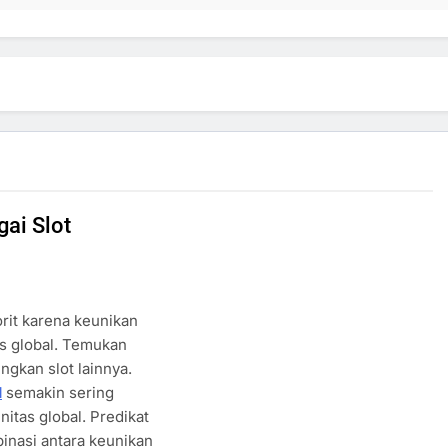
gai Slot
orit karena keunikan
as global. Temukan
gkan slot lainnya.
d
semakin sering
nitas global. Predikat
binasi antara keunikan