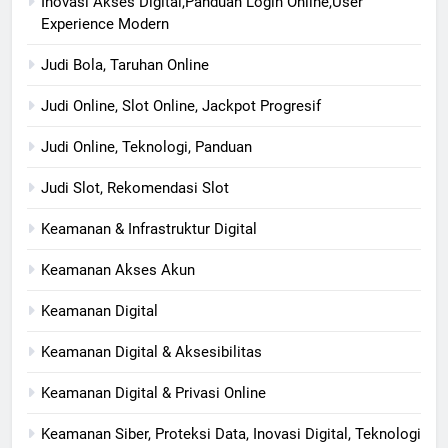
Inovasi Akses Digital,Panduan Login Online,User
Experience Modern
Judi Bola, Taruhan Online
Judi Online, Slot Online, Jackpot Progresif
Judi Online, Teknologi, Panduan
Judi Slot, Rekomendasi Slot
Keamanan & Infrastruktur Digital
Keamanan Akses Akun
Keamanan Digital
Keamanan Digital & Aksesibilitas
Keamanan Digital & Privasi Online
Keamanan Siber, Proteksi Data, Inovasi Digital, Teknologi