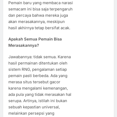
Pemain baru yang membaca narasi
semacam ini bisa saja terpengaruh
dan percaya bahwa mereka juga
akan merasakannya, meskipun
hasil akhirnya tetap bersifat acak.
Apakah Semua Pemain Bisa
Merasakannya?
Jawabannya: tidak semua. Karena
hasil permainan ditentukan oleh
sistem RNG, pengalaman setiap
pemain pasti berbeda. Ada yang
merasa situs tersebut gacor
karena mengalami kemenangan,
ada pula yang tidak merasakan hal
serupa. Artinya, istilah ini bukan
sebuah kepastian universal,
melainkan persepsi yang