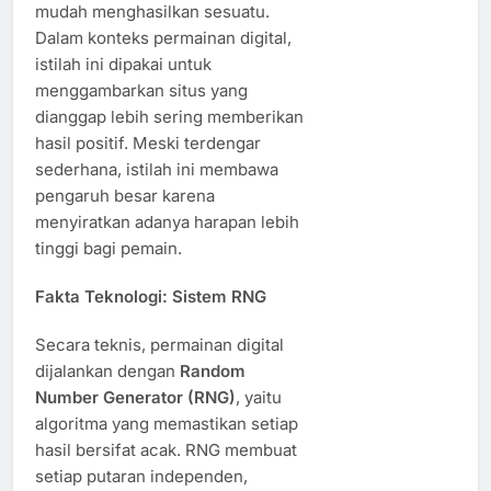
mudah menghasilkan sesuatu.
Dalam konteks permainan digital,
istilah ini dipakai untuk
menggambarkan situs yang
dianggap lebih sering memberikan
hasil positif. Meski terdengar
sederhana, istilah ini membawa
pengaruh besar karena
menyiratkan adanya harapan lebih
tinggi bagi pemain.
Fakta Teknologi: Sistem RNG
Secara teknis, permainan digital
dijalankan dengan
Random
Number Generator (RNG)
, yaitu
algoritma yang memastikan setiap
hasil bersifat acak. RNG membuat
setiap putaran independen,