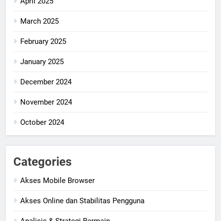
April 2025
March 2025
February 2025
January 2025
December 2024
November 2024
October 2024
Categories
Akses Mobile Browser
Akses Online dan Stabilitas Pengguna