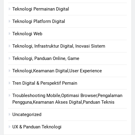
Teknologi Permainan Digital
Teknologi Platform Digital
Teknologi Web
Teknologi, Infrastruktur Digital, Inovasi Sistem
Teknologi, Panduan Online, Game
Teknologi,Keamanan Digital,User Experience
Tren Digital & Perspektif Pemain
Troubleshooting Mobile,Optimasi Browser,Pengalaman
Pengguna,Keamanan Akses Digital,Panduan Teknis
Uncategorized
UX & Panduan Teknologi