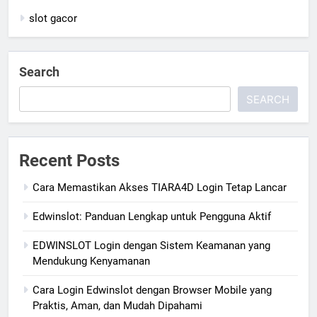
slot gacor
Search
SEARCH
Recent Posts
Cara Memastikan Akses TIARA4D Login Tetap Lancar
Edwinslot: Panduan Lengkap untuk Pengguna Aktif
EDWINSLOT Login dengan Sistem Keamanan yang
Mendukung Kenyamanan
Cara Login Edwinslot dengan Browser Mobile yang
Praktis, Aman, dan Mudah Dipahami