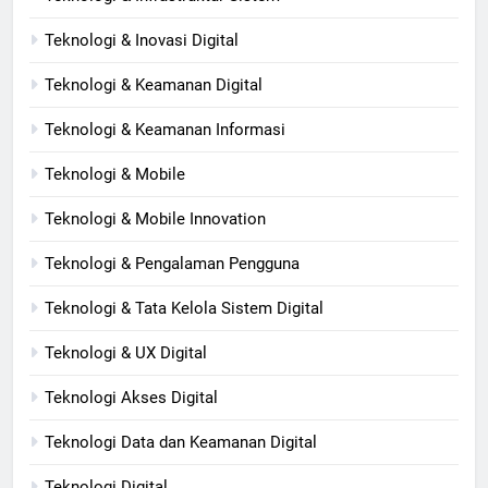
Teknologi & Inovasi Digital
Teknologi & Keamanan Digital
Teknologi & Keamanan Informasi
Teknologi & Mobile
Teknologi & Mobile Innovation
Teknologi & Pengalaman Pengguna
Teknologi & Tata Kelola Sistem Digital
Teknologi & UX Digital
Teknologi Akses Digital
Teknologi Data dan Keamanan Digital
Teknologi Digital