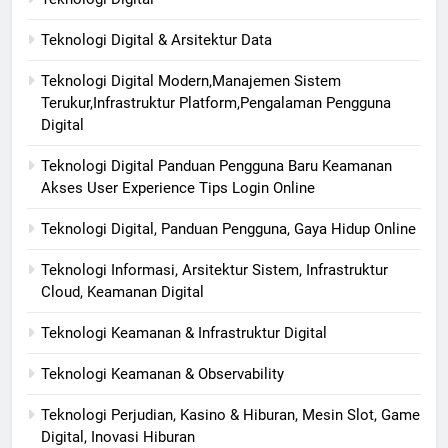
Teknologi Digital & Arsitektur Data
Teknologi Digital Modern,Manajemen Sistem
Terukur,Infrastruktur Platform,Pengalaman Pengguna
Digital
Teknologi Digital Panduan Pengguna Baru Keamanan
Akses User Experience Tips Login Online
Teknologi Digital, Panduan Pengguna, Gaya Hidup Online
Teknologi Informasi, Arsitektur Sistem, Infrastruktur
Cloud, Keamanan Digital
Teknologi Keamanan & Infrastruktur Digital
Teknologi Keamanan & Observability
Teknologi Perjudian, Kasino & Hiburan, Mesin Slot, Game
Digital, Inovasi Hiburan