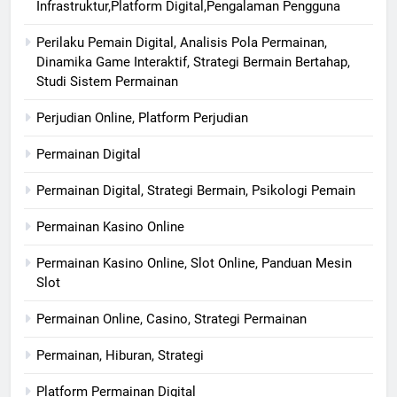
Infrastruktur,Platform Digital,Pengalaman Pengguna
Perilaku Pemain Digital, Analisis Pola Permainan,
Dinamika Game Interaktif, Strategi Bermain Bertahap,
Studi Sistem Permainan
Perjudian Online, Platform Perjudian
Permainan Digital
Permainan Digital, Strategi Bermain, Psikologi Pemain
Permainan Kasino Online
Permainan Kasino Online, Slot Online, Panduan Mesin
Slot
Permainan Online, Casino, Strategi Permainan
Permainan, Hiburan, Strategi
Platform Permainan Digital