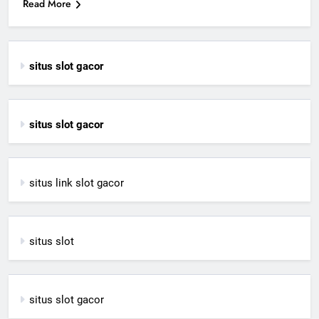
Read More
situs slot gacor
situs slot gacor
situs link slot gacor
situs slot
situs slot gacor