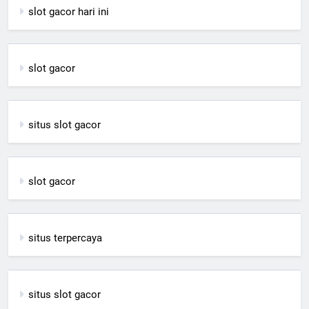
slot gacor hari ini
slot gacor
situs slot gacor
slot gacor
situs terpercaya
situs slot gacor