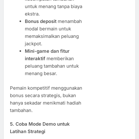
untuk menang tanpa biaya
ekstra.
Bonus deposit
menambah
modal bermain untuk
memaksimalkan peluang
jackpot.
Mini-game dan fitur
interaktif
memberikan
peluang tambahan untuk
menang besar.
Pemain kompetitif menggunakan
bonus secara strategis, bukan
hanya sekadar menikmati hadiah
tambahan.
5.
Coba Mode Demo untuk
Latihan Strategi