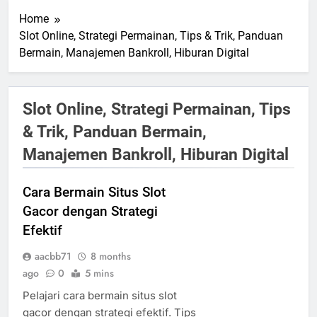
Home
Slot Online, Strategi Permainan, Tips & Trik, Panduan
Bermain, Manajemen Bankroll, Hiburan Digital
Slot Online, Strategi Permainan, Tips
& Trik, Panduan Bermain,
Manajemen Bankroll, Hiburan Digital
Cara Bermain Situs Slot
Gacor dengan Strategi
Efektif
aacbb71
8 months
ago
0
5 mins
Pelajari cara bermain situs slot
gacor dengan strategi efektif. Tips