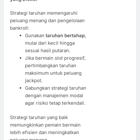
Strategi taruhan memengaruhi
peluang menang dan pengelolaan
bankroll:
Gunakan
taruhan bertahap
,
mulai dari kecil hingga
sesuai hasil putaran.
Jika bermain slot progresif,
pertimbangkan taruhan
maksimum untuk peluang
jackpot.
Gabungkan strategi taruhan
dengan manajemen modal
agar risiko tetap terkendali.
Strategi taruhan yang baik
memungkinkan pemain bermain
lebih efisien dan meningkatkan
peluang menang.