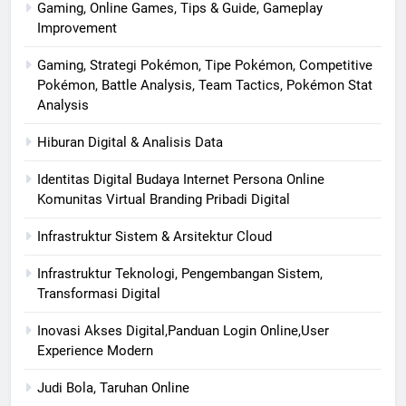
Gaming, Online Games, Tips & Guide, Gameplay
Improvement
Gaming, Strategi Pokémon, Tipe Pokémon, Competitive
Pokémon, Battle Analysis, Team Tactics, Pokémon Stat
Analysis
Hiburan Digital & Analisis Data
Identitas Digital Budaya Internet Persona Online
Komunitas Virtual Branding Pribadi Digital
Infrastruktur Sistem & Arsitektur Cloud
Infrastruktur Teknologi, Pengembangan Sistem,
Transformasi Digital
Inovasi Akses Digital,Panduan Login Online,User
Experience Modern
Judi Bola, Taruhan Online