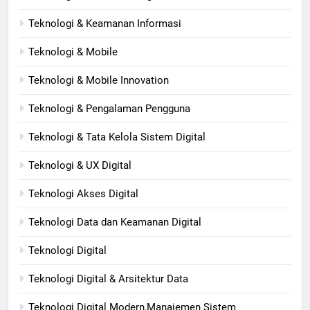
Teknologi & Keamanan Informasi
Teknologi & Mobile
Teknologi & Mobile Innovation
Teknologi & Pengalaman Pengguna
Teknologi & Tata Kelola Sistem Digital
Teknologi & UX Digital
Teknologi Akses Digital
Teknologi Data dan Keamanan Digital
Teknologi Digital
Teknologi Digital & Arsitektur Data
Teknologi Digital Modern,Manajemen Sistem