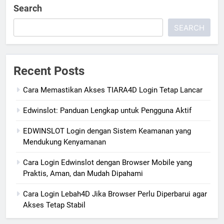
Search
SEARCH
Recent Posts
Cara Memastikan Akses TIARA4D Login Tetap Lancar
Edwinslot: Panduan Lengkap untuk Pengguna Aktif
EDWINSLOT Login dengan Sistem Keamanan yang
Mendukung Kenyamanan
Cara Login Edwinslot dengan Browser Mobile yang
Praktis, Aman, dan Mudah Dipahami
Cara Login Lebah4D Jika Browser Perlu Diperbarui agar
Akses Tetap Stabil