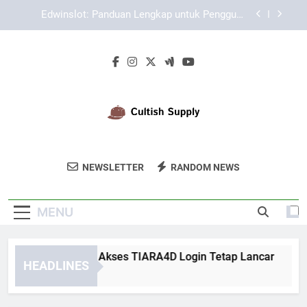
Skip
EDWINSLOT Login dengan Sistem Keamanan
to
yang Mendukung Kenyamanan
content
Cara Login Edwinslot dengan Browser Mobile
yang Praktis, Aman, dan Mudah Dipahami
Cara Memastikan Akses TIARA4D Login Tetap
Lancar
Edwinslot: Panduan Lengkap untuk Pengguna
Aktif
EDWINSLOT Login dengan Sistem Keamanan
yang Mendukung Kenyamanan
Cultish Supply
Dapatkan Koleksi Streetwear Keren Di
Cara Login Edwinslot dengan Browser Mobile
NEWSLETTER
RANDOM NEWS
yang Praktis, Aman, dan Mudah Dipahami
Cultish Supply.
MENU
ra Memastikan Akses TIARA4D Login Tetap Lancar
Edw
HEADLINES
Weeks Ago
1 Mo