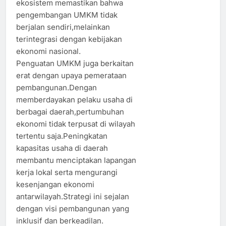
ekosistem memastikan bahwa
pengembangan UMKM tidak
berjalan sendiri,melainkan
terintegrasi dengan kebijakan
ekonomi nasional.
Penguatan UMKM juga berkaitan
erat dengan upaya pemerataan
pembangunan.Dengan
memberdayakan pelaku usaha di
berbagai daerah,pertumbuhan
ekonomi tidak terpusat di wilayah
tertentu saja.Peningkatan
kapasitas usaha di daerah
membantu menciptakan lapangan
kerja lokal serta mengurangi
kesenjangan ekonomi
antarwilayah.Strategi ini sejalan
dengan visi pembangunan yang
inklusif dan berkeadilan.