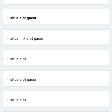
situs slot gacor
situs link slot gacor
situs slot
situs slot gacor
situs slot