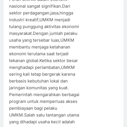
nasional sangat signifikan.Dari
sektor perdagangan,jasa,hingga
industri kreatif,UMKM menjadi
tulang punggung aktivitas ekonomi
masyarakat.Dengan jumlah pelaku
usaha yang tersebar luas,UMKM
membantu menjaga ketahanan
ekonomi terutama saat terjadi
tekanan global.Ketika sektor besar
menghadapi perlambatan,UMKM
sering kali tetap bergerak karena
berbasis kebutuhan lokal dan
jaringan komunitas yang kuat.
Pemerintah mengarahkan berbagai
program untuk memperluas akses
pembiayaan bagi pelaku
UMKM.Salah satu tantangan utama
yang dihadapi usaha kecil adalah