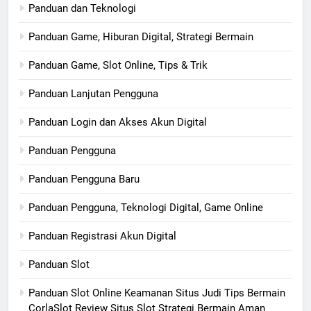
Panduan dan Teknologi
Panduan Game, Hiburan Digital, Strategi Bermain
Panduan Game, Slot Online, Tips & Trik
Panduan Lanjutan Pengguna
Panduan Login dan Akses Akun Digital
Panduan Pengguna
Panduan Pengguna Baru
Panduan Pengguna, Teknologi Digital, Game Online
Panduan Registrasi Akun Digital
Panduan Slot
Panduan Slot Online Keamanan Situs Judi Tips Bermain
CorlaSlot Review Situs Slot Strategi Bermain Aman