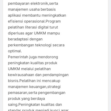
pembayaran elektronik,serta
manajemen usaha berbasis
aplikasi membantu meningkatkan
efisiensi operasional.Program
pelatihan literasi digital turut
diperluas agar UMKM mampu
beradaptasi dengan
perkembangan teknologi secara
optimal.
Pemerintah juga mendorong
peningkatan kualitas produk
UMKM melalui pelatihan
kewirausahaan dan pendampingan
bisnis.Pelatihan ini mencakup
manajemen keuangan,strategi
pemasaran,serta pengembangan
produk yang berdaya
saing.Peningkatan kualitas dan
standar produk menjadi kunci agar