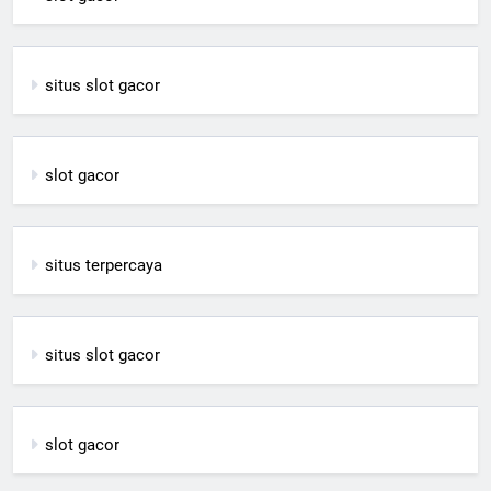
situs slot gacor
slot gacor
situs terpercaya
situs slot gacor
slot gacor