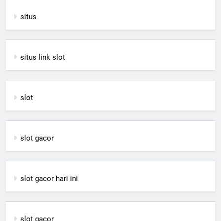
situs
situs link slot
slot
slot gacor
slot gacor hari ini
slot gacor