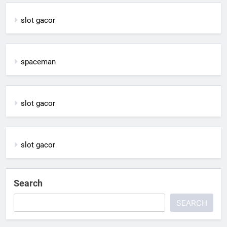
slot gacor
spaceman
slot gacor
slot gacor
Search
SEARCH