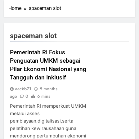
Home
spaceman slot
spaceman slot
Pemerintah RI Fokus
Penguatan UMKM sebagai
Pilar Ekonomi Nasional yang
Tangguh dan Inklusif
aacbb71
5 months
ago
0
6 mins
Pemerintah RI memperkuat UMKM
melalui akses
pembiayaan,digitalisasi,serta
pelatihan kewirausahaan guna
mendorong pertumbuhan ekonomi