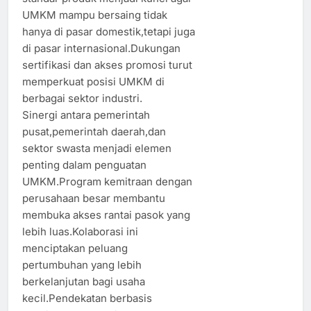
UMKM mampu bersaing tidak
hanya di pasar domestik,tetapi juga
di pasar internasional.Dukungan
sertifikasi dan akses promosi turut
memperkuat posisi UMKM di
berbagai sektor industri.
Sinergi antara pemerintah
pusat,pemerintah daerah,dan
sektor swasta menjadi elemen
penting dalam penguatan
UMKM.Program kemitraan dengan
perusahaan besar membantu
membuka akses rantai pasok yang
lebih luas.Kolaborasi ini
menciptakan peluang
pertumbuhan yang lebih
berkelanjutan bagi usaha
kecil.Pendekatan berbasis