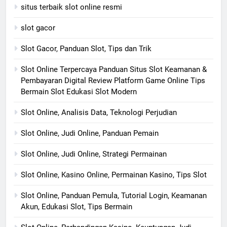
situs terbaik slot online resmi
slot gacor
Slot Gacor, Panduan Slot, Tips dan Trik
Slot Online Terpercaya Panduan Situs Slot Keamanan &
Pembayaran Digital Review Platform Game Online Tips
Bermain Slot Edukasi Slot Modern
Slot Online, Analisis Data, Teknologi Perjudian
Slot Online, Judi Online, Panduan Pemain
Slot Online, Judi Online, Strategi Permainan
Slot Online, Kasino Online, Permainan Kasino, Tips Slot
Slot Online, Panduan Pemula, Tutorial Login, Keamanan
Akun, Edukasi Slot, Tips Bermain