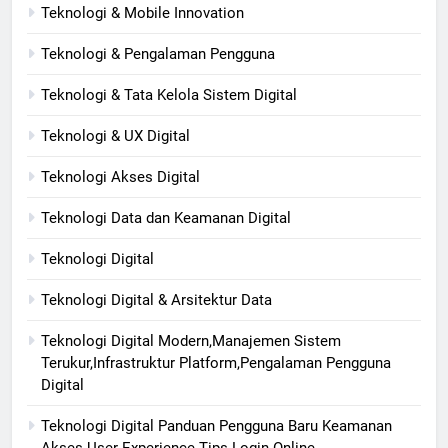
Teknologi & Mobile Innovation
Teknologi & Pengalaman Pengguna
Teknologi & Tata Kelola Sistem Digital
Teknologi & UX Digital
Teknologi Akses Digital
Teknologi Data dan Keamanan Digital
Teknologi Digital
Teknologi Digital & Arsitektur Data
Teknologi Digital Modern,Manajemen Sistem
Terukur,Infrastruktur Platform,Pengalaman Pengguna
Digital
Teknologi Digital Panduan Pengguna Baru Keamanan