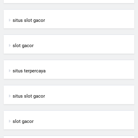
situs slot gacor
slot gacor
situs terpercaya
situs slot gacor
slot gacor