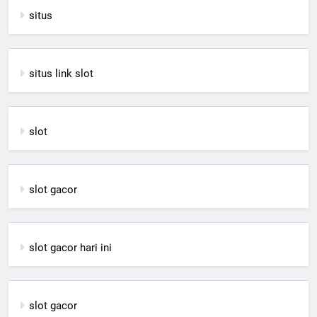
situs
situs link slot
slot
slot gacor
slot gacor hari ini
slot gacor