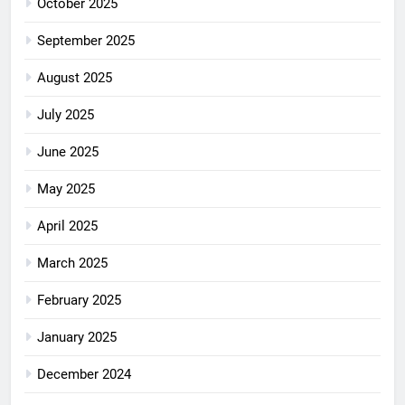
October 2025
September 2025
August 2025
July 2025
June 2025
May 2025
April 2025
March 2025
February 2025
January 2025
December 2024