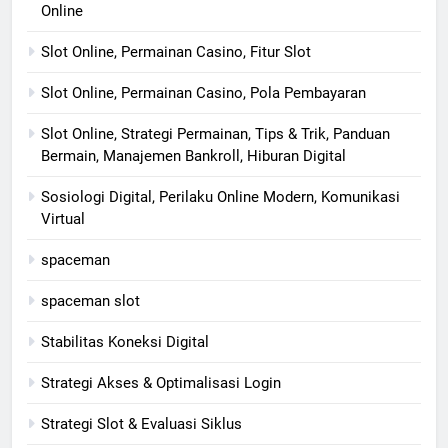
Online
Slot Online, Permainan Casino, Fitur Slot
Slot Online, Permainan Casino, Pola Pembayaran
Slot Online, Strategi Permainan, Tips & Trik, Panduan
Bermain, Manajemen Bankroll, Hiburan Digital
Sosiologi Digital, Perilaku Online Modern, Komunikasi
Virtual
spaceman
spaceman slot
Stabilitas Koneksi Digital
Strategi Akses & Optimalisasi Login
Strategi Slot & Evaluasi Siklus