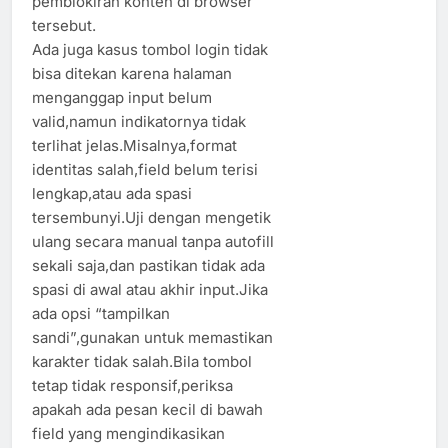
pemblokiran konten di browser
tersebut.
Ada juga kasus tombol login tidak
bisa ditekan karena halaman
menganggap input belum
valid,namun indikatornya tidak
terlihat jelas.Misalnya,format
identitas salah,field belum terisi
lengkap,atau ada spasi
tersembunyi.Uji dengan mengetik
ulang secara manual tanpa autofill
sekali saja,dan pastikan tidak ada
spasi di awal atau akhir input.Jika
ada opsi “tampilkan
sandi”,gunakan untuk memastikan
karakter tidak salah.Bila tombol
tetap tidak responsif,periksa
apakah ada pesan kecil di bawah
field yang mengindikasikan