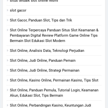
situs terbaik slot online resmi
slot gacor
Slot Gacor, Panduan Slot, Tips dan Trik
Slot Online Terpercaya Panduan Situs Slot Keamanan &
Pembayaran Digital Review Platform Game Online Tips
Bermain Slot Edukasi Slot Modern
Slot Online, Analisis Data, Teknologi Perjudian
Slot Online, Judi Online, Panduan Pemain
Slot Online, Judi Online, Strategi Permainan
Slot Online, Kasino Online, Permainan Kasino, Tips Slot
Slot Online, Panduan Pemula, Tutorial Login, Keamanan
Akun, Edukasi Slot, Tips Bermain
Slot Online, Perbandingan Kasino, Keuntungan Judi