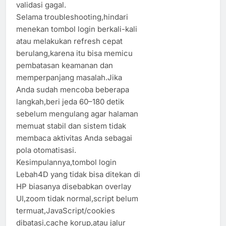
validasi gagal.
Selama troubleshooting,hindari
menekan tombol login berkali-kali
atau melakukan refresh cepat
berulang,karena itu bisa memicu
pembatasan keamanan dan
memperpanjang masalah.Jika
Anda sudah mencoba beberapa
langkah,beri jeda 60–180 detik
sebelum mengulang agar halaman
memuat stabil dan sistem tidak
membaca aktivitas Anda sebagai
pola otomatisasi.
Kesimpulannya,tombol login
Lebah4D yang tidak bisa ditekan di
HP biasanya disebabkan overlay
UI,zoom tidak normal,script belum
termuat,JavaScript/cookies
dibatasi,cache korup,atau jalur