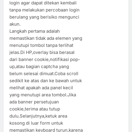
login agar dapat ditekan kembali
tanpa melakukan percobaan login
berulang yang berisiko mengunci
akun.
Langkah pertama adalah
memastikan tidak ada elemen yang
menutupi tombol tanpa terlihat
jelas.Di HP,overlay bisa berasal
dari banner cookie,notifikasi pop-
up,atau bagian captcha yang
belum selesai dimuat.Coba scroll
sedikit ke atas dan ke bawah untuk
melihat apakah ada panel kecil
yang menutupi area tombol.Jika
ada banner persetujuan
cookie,terima atau tutup
dulu.Selanjutnya,ketuk area
kosong di luar form untuk
memastikan keyboard turun,karena