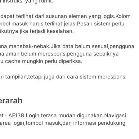
 instruksi yang rumit.
pat terlihat dari susunan elemen yang logis.Kolom
bol masuk harus terlihat jelas.Pesan sistem perlu
tnya jika terjadi kesalahan.
una menebak-nebak.Jika data belum sesuai,pengguna
 halaman belum merespons,pengguna sebaiknya
 cache mungkin perlu diperiksa.
ri tampilan,tetapi juga dari cara sistem merespons
erarah
at LAE138 Login terasa mudah digunakan.Navigasi
ea login,tombol masuk,dan informasi pendukung