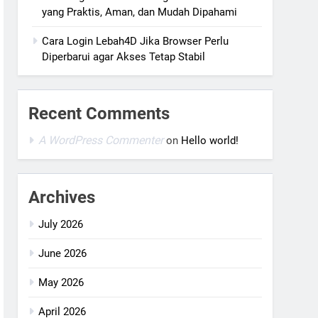
yang Praktis, Aman, dan Mudah Dipahami
Cara Login Lebah4D Jika Browser Perlu
Diperbarui agar Akses Tetap Stabil
Recent Comments
A WordPress Commenter
on
Hello world!
Archives
July 2026
June 2026
May 2026
April 2026