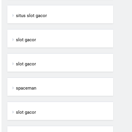
situs slot gacor
slot gacor
slot gacor
spaceman
slot gacor