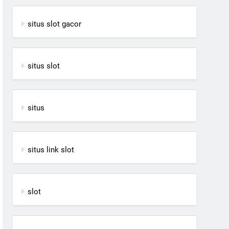
situs slot gacor
situs slot
situs
situs link slot
slot