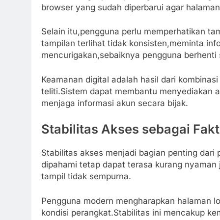
browser yang sudah diperbarui agar halaman d
Selain itu,pengguna perlu memperhatikan t
tampilan terlihat tidak konsisten,meminta i
mencurigakan,sebaiknya pengguna berhenti 
Keamanan digital adalah hasil dari kombinas
teliti.Sistem dapat membantu menyediakan al
menjaga informasi akun secara bijak.
Stabilitas Akses sebagai Fa
Stabilitas akses menjadi bagian penting da
dipahami tetap dapat terasa kurang nyaman 
tampil tidak sempurna.
Pengguna modern mengharapkan halaman logi
kondisi perangkat.Stabilitas ini mencakup 