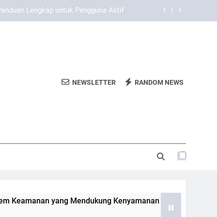
Panduan Lengkap untuk Pengguna Aktif
eamanan yang Mendukung Kenyamanan
ng Praktis, Aman, dan Mudah Dipahami
an Akses TIARA4D Login Tetap Lancar
NEWSLETTER
RANDOM NEWS
Panduan Lengkap untuk Pengguna Aktif
eamanan yang Mendukung Kenyamanan
ng Praktis, Aman, dan Mudah Dipahami
an yang Mendukung Kenyamanan
Cara Login Edwinslot
2 Months Ago