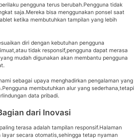
 perilaku pengguna terus berubah.Pengguna tidak
angkat saja.Mereka bisa menggunakan ponsel saat
tablet ketika membutuhkan tampilan yang lebih
yesuaikan diri dengan kebutuhan pengguna
dimuat,atau tidak responsif,pengguna dapat merasa
s yang mudah digunakan akan membantu pengguna
t.
ahami sebagai upaya menghadirkan pengalaman yang
an.Pengguna membutuhkan alur yang sederhana,tetapi
indungan data pribadi.
agian dari Inovasi
 paling terasa adalah tampilan responsif.Halaman
layar secara otomatis,sehingga tetap nyaman