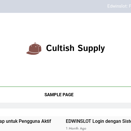
Edwinslot: 
EDWINSLOT Login dengan Sistem K
Cara Login Edwinslot dengan Browser Mobile ya
Cara Memastik
Edwinslot: 
EDWINSLOT Login dengan Sistem K
tish Supply
oleksi Streetwear Keren Di Cultish Supply.
Cara Login Edwinslot dengan Browser Mobile ya
SAMPLE PAGE
gguna Aktif
EDWINSLOT Login dengan Sistem Keaman
1 Month Ago