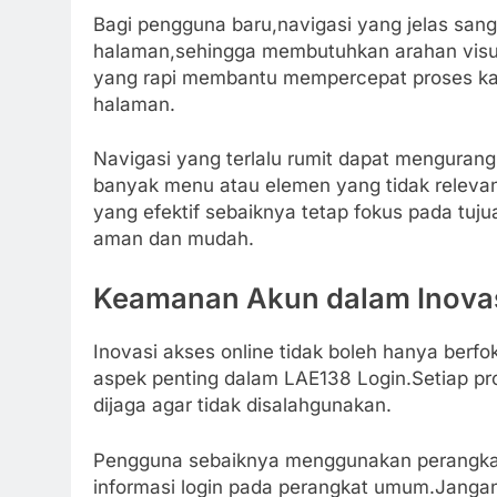
Bagi pengguna baru,navigasi yang jelas sang
halaman,sehingga membutuhkan arahan visu
yang rapi membantu mempercepat proses ka
halaman.
Navigasi yang terlalu rumit dapat mengurang
banyak menu atau elemen yang tidak relevan
yang efektif sebaiknya tetap fokus pada t
aman dan mudah.
Keamanan Akun dalam Inovas
Inovasi akses online tidak boleh hanya ber
aspek penting dalam LAE138 Login.Setiap pros
dijaga agar tidak disalahgunakan.
Pengguna sebaiknya menggunakan perangkat
informasi login pada perangkat umum.Jang