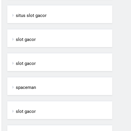
situs slot gacor
slot gacor
slot gacor
spaceman
slot gacor