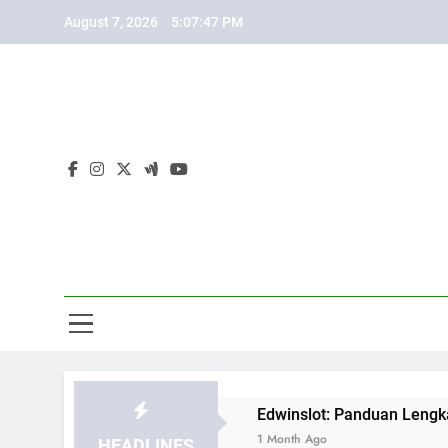
Skip
August 7, 2026
5:07:48 PM
to
content
Cul
Dapatkan K
in Tetap Lancar
Edwinslot: Panduan Lengkap untuk Pe
1 Month Ago
HEADLINES