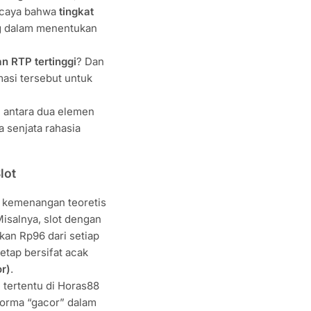
rcaya bahwa
tingkat
 dalam menentukan
an RTP tertinggi
? Dan
asi tersebut untuk
n antara dua elemen
 senjata rahasia
lot
e kemenangan teoretis
Misalnya, slot dengan
kan Rp96 dari setiap
etap bersifat acak
r)
.
tertentu di Horas88
forma “gacor” dalam