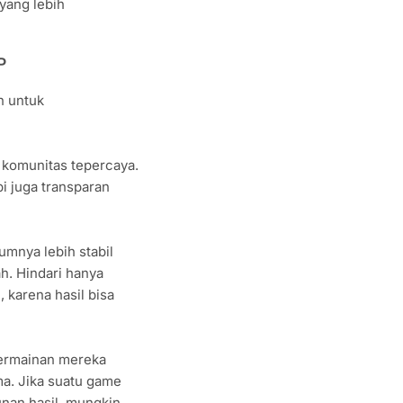
yang lebih
P
n untuk
 komunitas tepercaya.
pi juga transparan
umnya lebih stabil
. Hindari hanya
 karena hasil bisa
permainan mereka
a. Jika suatu game
nan hasil, mungkin