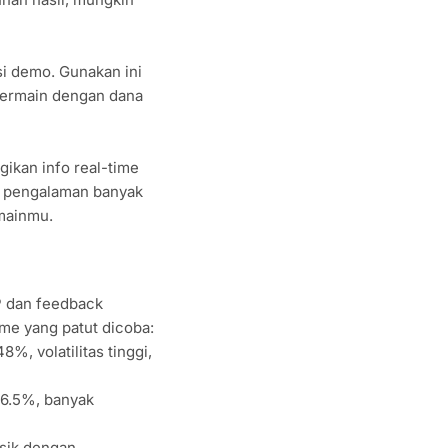
si demo. Gunakan ini
bermain dengan dana
ikan info real-time
n pengalaman banyak
mainmu.
P dan feedback
ame yang patut dicoba:
%, volatilitas tinggi,
6.5%, banyak
sik dengan