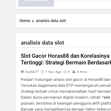
Home
analisis data slot
analisis data slot
Slot Gacor Horas88 dan Korelasinya
Tertinggi: Strategi Bermain Berdasar
Aacbb71
1 Year Ago
0
6 Mins
Pelajari hubungan antara slot gacor di Horas88 dan
Temukan bagaimana data RTP memengaruhi peluan
strategi terbaik untuk memaksimalkan hasil bermain
Dalam dunia permainan digital modern, istilah
“slot
populer, terutama di kalangan pengguna aktif platf
Banyak yang mengaitkannya dengan faktor keberu