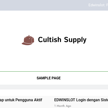
Edwinslot: 
EDWINSLOT Login dengan Sistem K
Cara Login Edwinslot dengan Browser Mobile ya
Cara Memastik
Edwinslot: 
EDWINSLOT Login dengan Sistem K
tish Supply
oleksi Streetwear Keren Di Cultish Supply.
Cara Login Edwinslot dengan Browser Mobile ya
SAMPLE PAGE
ngguna Aktif
EDWINSLOT Login dengan Sistem Keama
1 Month Ago