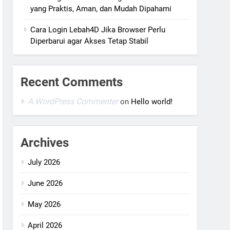
yang Praktis, Aman, dan Mudah Dipahami
Cara Login Lebah4D Jika Browser Perlu
Diperbarui agar Akses Tetap Stabil
Recent Comments
A WordPress Commenter
on
Hello world!
Archives
July 2026
June 2026
May 2026
April 2026