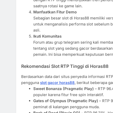
saatnya rotasi ke game lain.
Manfaatkan Fitur Demo
Sebagian besar slot di Horas88 memiliki ver
untuk menganalisis performa slot sebelum 
asli.
Ikuti Komunitas
Forum atau grup telegram sering kali membag
tentang slot yang sedang gacor berdasarka
pemain. Ini bisa memperkuat keputusan ber
Rekomendasi Slot RTP Tinggi di Horas88
Berdasarkan data dari situs penyedia informasi RT
pengguna
slot gacor horas88
, berikut beberapa g
Sweet Bonanza (Pragmatic Play)
– RTP 96.48
populer karena fitur free spin interaktif.
Gates of Olympus (Pragmatic Play)
– RTP 9
peminat di kalangan pengguna muda.
Book of Dead (Play’n GO)
– RTP 96.21%, kla