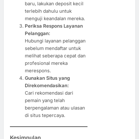
baru, lakukan deposit kecil
terlebih dahulu untuk
menguji keandalan mereka.
Periksa Respons Layanan
Pelanggan:
Hubungi layanan pelanggan
sebelum mendaftar untuk
melihat seberapa cepat dan
profesional mereka
merespons.
Gunakan Situs yang
Direkomendasikan:
Cari rekomendasi dari
pemain yang telah
berpengalaman atau ulasan
di situs tepercaya.
Kesimpulan