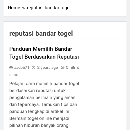
Home
reputasi bandar togel
reputasi bandar togel
Panduan Memilih Bandar
Togel Berdasarkan Reputasi
aacbb71
2 years ago
0
6
mins
Pelajari cara memilih bandar togel
berdasarkan reputasi untuk
pengalaman bermain yang aman
dan tepercaya. Temukan tips dan
panduan lengkap di artikel ini.
Bermain togel online menjadi
pilihan hiburan banyak orang,