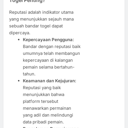
Togel Penting?
Reputasi adalah indikator utama
yang menunjukkan sejauh mana
sebuah bandar togel dapat
dipercaya.
Kepercayaan Pengguna:
Bandar dengan reputasi baik
umumnya telah membangun
kepercayaan di kalangan
pemain selama bertahun-
tahun.
Keamanan dan Kejujuran:
Reputasi yang baik
menunjukkan bahwa
platform tersebut
menawarkan permainan
yang adil dan melindungi
data pribadi pemain.