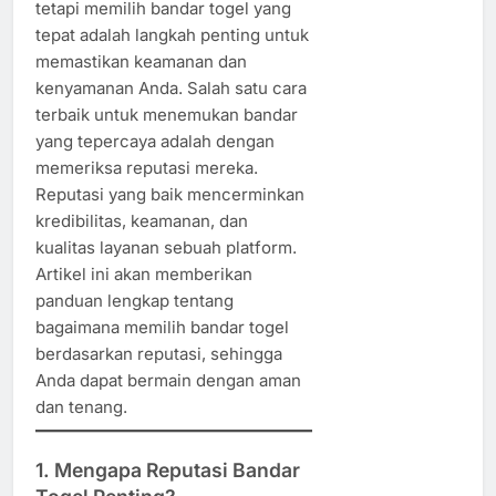
tetapi memilih bandar togel yang
tepat adalah langkah penting untuk
memastikan keamanan dan
kenyamanan Anda. Salah satu cara
terbaik untuk menemukan bandar
yang tepercaya adalah dengan
memeriksa reputasi mereka.
Reputasi yang baik mencerminkan
kredibilitas, keamanan, dan
kualitas layanan sebuah platform.
Artikel ini akan memberikan
panduan lengkap tentang
bagaimana memilih bandar togel
berdasarkan reputasi, sehingga
Anda dapat bermain dengan aman
dan tenang.
1. Mengapa Reputasi Bandar