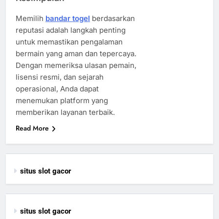
Memilih
bandar togel
berdasarkan
reputasi adalah langkah penting
untuk memastikan pengalaman
bermain yang aman dan tepercaya.
Dengan memeriksa ulasan pemain,
lisensi resmi, dan sejarah
operasional, Anda dapat
menemukan platform yang
memberikan layanan terbaik.
Read More
situs slot gacor
situs slot gacor