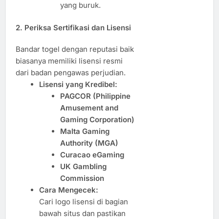
yang buruk.
2. Periksa Sertifikasi dan Lisensi
Bandar togel dengan reputasi baik
biasanya memiliki lisensi resmi
dari badan pengawas perjudian.
Lisensi yang Kredibel:
PAGCOR (Philippine
Amusement and
Gaming Corporation)
Malta Gaming
Authority (MGA)
Curacao eGaming
UK Gambling
Commission
Cara Mengecek:
Cari logo lisensi di bagian
bawah situs dan pastikan