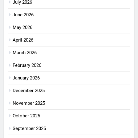
July 2026
June 2026
May 2026
April 2026
March 2026
February 2026
January 2026
December 2025
November 2025
October 2025
September 2025