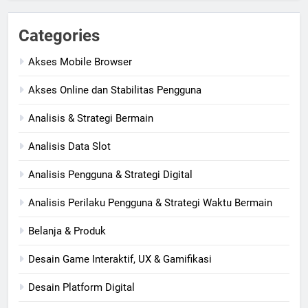
Categories
Akses Mobile Browser
Akses Online dan Stabilitas Pengguna
Analisis & Strategi Bermain
Analisis Data Slot
Analisis Pengguna & Strategi Digital
Analisis Perilaku Pengguna & Strategi Waktu Bermain
Belanja & Produk
Desain Game Interaktif, UX & Gamifikasi
Desain Platform Digital