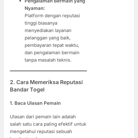
Pengalaman Bermain yang
Nyaman:
Platform dengan reputasi
tinggi biasanya
menyediakan layanan
pelanggan yang baik,
pembayaran tepat waktu,
dan pengalaman bermain
tanpa masalah teknis.
2. Cara Memeriksa Reputasi
Bandar Togel
1. Baca Ulasan Pemain
Ulasan dari pemain lain adalah
salah satu cara paling efektif untuk
mengetahui reputasi sebuah