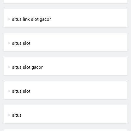
situs link slot gacor
situs slot
situs slot gacor
situs slot
situs