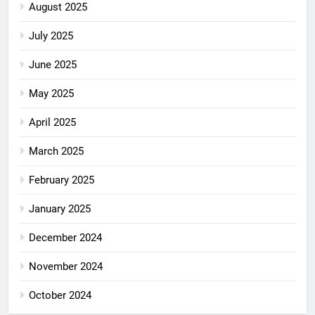
August 2025
July 2025
June 2025
May 2025
April 2025
March 2025
February 2025
January 2025
December 2024
November 2024
October 2024