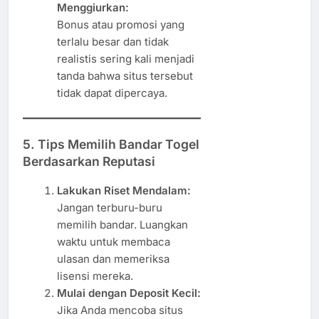
Menggiurkan:
Bonus atau promosi yang
terlalu besar dan tidak
realistis sering kali menjadi
tanda bahwa situs tersebut
tidak dapat dipercaya.
5. Tips Memilih Bandar Togel
Berdasarkan Reputasi
Lakukan Riset Mendalam:
Jangan terburu-buru
memilih bandar. Luangkan
waktu untuk membaca
ulasan dan memeriksa
lisensi mereka.
Mulai dengan Deposit Kecil:
Jika Anda mencoba situs