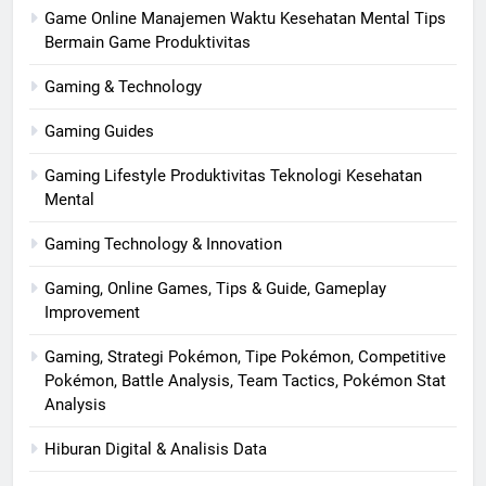
Game Online Manajemen Waktu Kesehatan Mental Tips
Bermain Game Produktivitas
Gaming & Technology
Gaming Guides
Gaming Lifestyle Produktivitas Teknologi Kesehatan
Mental
Gaming Technology & Innovation
Gaming, Online Games, Tips & Guide, Gameplay
Improvement
Gaming, Strategi Pokémon, Tipe Pokémon, Competitive
Pokémon, Battle Analysis, Team Tactics, Pokémon Stat
Analysis
Hiburan Digital & Analisis Data