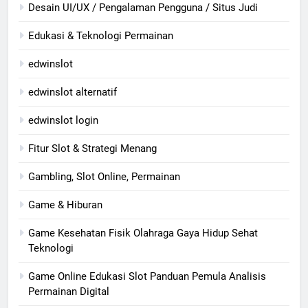
Desain UI/UX / Pengalaman Pengguna / Situs Judi
Edukasi & Teknologi Permainan
edwinslot
edwinslot alternatif
edwinslot login
Fitur Slot & Strategi Menang
Gambling, Slot Online, Permainan
Game & Hiburan
Game Kesehatan Fisik Olahraga Gaya Hidup Sehat
Teknologi
Game Online Edukasi Slot Panduan Pemula Analisis
Permainan Digital