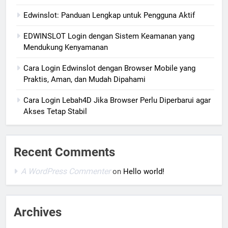
Edwinslot: Panduan Lengkap untuk Pengguna Aktif
EDWINSLOT Login dengan Sistem Keamanan yang
Mendukung Kenyamanan
Cara Login Edwinslot dengan Browser Mobile yang
Praktis, Aman, dan Mudah Dipahami
Cara Login Lebah4D Jika Browser Perlu Diperbarui agar
Akses Tetap Stabil
Recent Comments
A WordPress Commenter
on
Hello world!
Archives