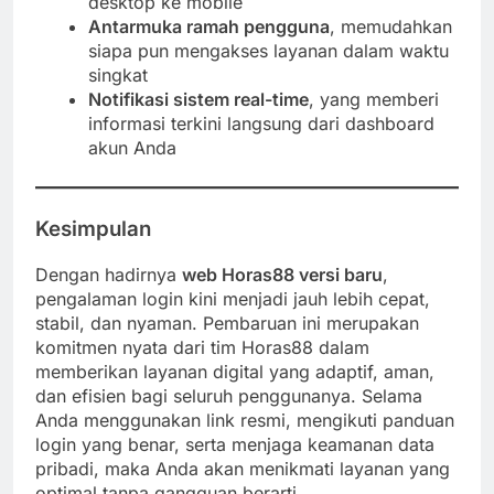
desktop ke mobile
Antarmuka ramah pengguna
, memudahkan
siapa pun mengakses layanan dalam waktu
singkat
Notifikasi sistem real-time
, yang memberi
informasi terkini langsung dari dashboard
akun Anda
Kesimpulan
Dengan hadirnya
web Horas88 versi baru
,
pengalaman login kini menjadi jauh lebih cepat,
stabil, dan nyaman. Pembaruan ini merupakan
komitmen nyata dari tim Horas88 dalam
memberikan layanan digital yang adaptif, aman,
dan efisien bagi seluruh penggunanya. Selama
Anda menggunakan link resmi, mengikuti panduan
login yang benar, serta menjaga keamanan data
pribadi, maka Anda akan menikmati layanan yang
optimal tanpa gangguan berarti.