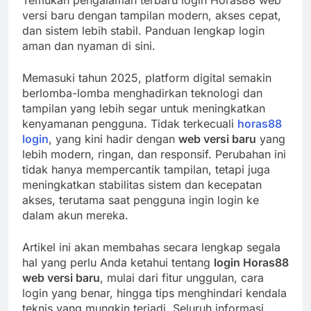
Temukan pengalaman terbaru login Horas88 web
versi baru dengan tampilan modern, akses cepat,
dan sistem lebih stabil. Panduan lengkap login
aman dan nyaman di sini.
Memasuki tahun 2025, platform digital semakin
berlomba-lomba menghadirkan teknologi dan
tampilan yang lebih segar untuk meningkatkan
kenyamanan pengguna. Tidak terkecuali
horas88
login
, yang kini hadir dengan
web versi baru
yang
lebih modern, ringan, dan responsif. Perubahan ini
tidak hanya mempercantik tampilan, tetapi juga
meningkatkan stabilitas sistem dan kecepatan
akses, terutama saat pengguna ingin login ke
dalam akun mereka.
Artikel ini akan membahas secara lengkap segala
hal yang perlu Anda ketahui tentang
login Horas88
web versi baru
, mulai dari fitur unggulan, cara
login yang benar, hingga tips menghindari kendala
teknis yang mungkin terjadi. Seluruh informasi