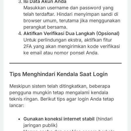
Isi Data Akun Anda
Masukkan username dan password yang
telah terdaftar. Hindari menyimpan sandi di
browser umum, terutama jika menggunakan
perangkat bersama.
Aktifkan Verifikasi Dua Langkah (Opsional)
Untuk perlindungan ekstra, aktifkan fitur
2FA yang akan mengirimkan kode verifikasi
ke email atau nomor ponsel Anda.
Tips Menghindari Kendala Saat Login
Meskipun sistem telah ditingkatkan, beberapa
pengguna mungkin tetap mengalami kendala
teknis ringan. Berikut tips agar login Anda tetap
lancar:
Gunakan koneksi internet stabil
(hindari
jaringan publik)