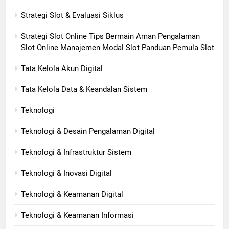
Strategi Slot & Evaluasi Siklus
Strategi Slot Online Tips Bermain Aman Pengalaman
Slot Online Manajemen Modal Slot Panduan Pemula Slot
Tata Kelola Akun Digital
Tata Kelola Data & Keandalan Sistem
Teknologi
Teknologi & Desain Pengalaman Digital
Teknologi & Infrastruktur Sistem
Teknologi & Inovasi Digital
Teknologi & Keamanan Digital
Teknologi & Keamanan Informasi