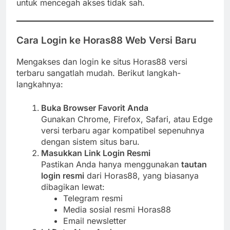
untuk mencegah akses tidak sah.
Cara Login ke Horas88 Web Versi Baru
Mengakses dan login ke situs Horas88 versi
terbaru sangatlah mudah. Berikut langkah-
langkahnya:
Buka Browser Favorit Anda
Gunakan Chrome, Firefox, Safari, atau Edge
versi terbaru agar kompatibel sepenuhnya
dengan sistem situs baru.
Masukkan Link Login Resmi
Pastikan Anda hanya menggunakan
tautan
login resmi
dari Horas88, yang biasanya
dibagikan lewat:
Telegram resmi
Media sosial resmi Horas88
Email newsletter