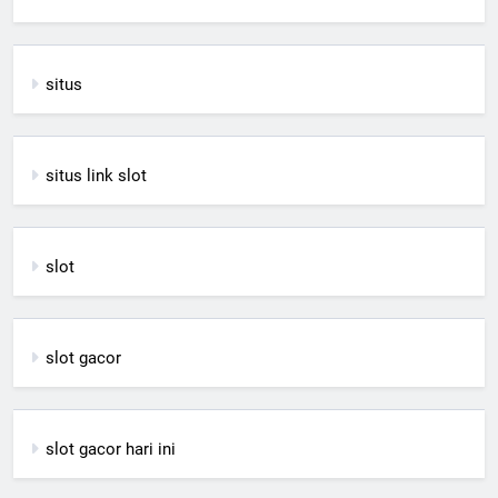
situs
situs link slot
slot
slot gacor
slot gacor hari ini