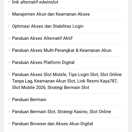
link alternatif edwinslot
Manajemen Akun dan Keamanan Akses
Optimasi Akses dan Stabilitas Login
Panduan Akses Alternatif Aktif
Panduan Akses Multi-Perangkat & Keamanan Akun
Panduan Akses Platform Digital
Panduan Akses Slot Mobile, Tips Login Slot, Slot Online
Tanpa Lag, Keamanan Akun Slot, Link Resmi Kaya787,
Slot Mobile 2026, Strategi Bermain Slot
Panduan Bermain
Panduan Bermain Slot, Strategi Kasino, Slot Online
Panduan Browser dan Akses Akun Digital