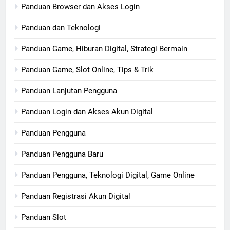
Panduan Browser dan Akses Login
Panduan dan Teknologi
Panduan Game, Hiburan Digital, Strategi Bermain
Panduan Game, Slot Online, Tips & Trik
Panduan Lanjutan Pengguna
Panduan Login dan Akses Akun Digital
Panduan Pengguna
Panduan Pengguna Baru
Panduan Pengguna, Teknologi Digital, Game Online
Panduan Registrasi Akun Digital
Panduan Slot