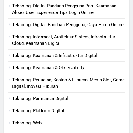
Teknologi Digital Panduan Pengguna Baru Keamanan
Akses User Experience Tips Login Online
Teknologi Digital, Panduan Pengguna, Gaya Hidup Online
Teknologi Informasi, Arsitektur Sistem, Infrastruktur
Cloud, Keamanan Digital
Teknologi Keamanan & Infrastruktur Digital
Teknologi Keamanan & Observability
Teknologi Perjudian, Kasino & Hiburan, Mesin Slot, Game
Digital, Inovasi Hiburan
Teknologi Permainan Digital
Teknologi Platform Digital
Teknologi Web