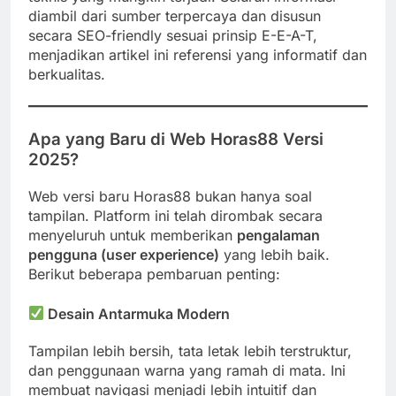
diambil dari sumber terpercaya dan disusun
secara SEO-friendly sesuai prinsip E-E-A-T,
menjadikan artikel ini referensi yang informatif dan
berkualitas.
Apa yang Baru di Web Horas88 Versi
2025?
Web versi baru Horas88 bukan hanya soal
tampilan. Platform ini telah dirombak secara
menyeluruh untuk memberikan
pengalaman
pengguna (user experience)
yang lebih baik.
Berikut beberapa pembaruan penting:
Desain Antarmuka Modern
Tampilan lebih bersih, tata letak lebih terstruktur,
dan penggunaan warna yang ramah di mata. Ini
membuat navigasi menjadi lebih intuitif dan