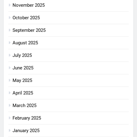
November 2025
October 2025
September 2025
August 2025
July 2025
June 2025
May 2025
April 2025
March 2025
February 2025
January 2025