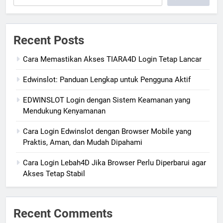
Recent Posts
Cara Memastikan Akses TIARA4D Login Tetap Lancar
Edwinslot: Panduan Lengkap untuk Pengguna Aktif
EDWINSLOT Login dengan Sistem Keamanan yang
Mendukung Kenyamanan
Cara Login Edwinslot dengan Browser Mobile yang
Praktis, Aman, dan Mudah Dipahami
Cara Login Lebah4D Jika Browser Perlu Diperbarui agar
Akses Tetap Stabil
Recent Comments