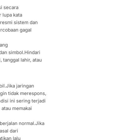
si secara
 lupa kata
 resmi sistem dan
ercobaan gagal
yang
 dan simbol.Hindari
 tanggal lahir, atau
l.Jika jaringan
ogin tidak merespons,
isi ini sering terjadi
h atau memakai
berjalan normal.Jika
sal dari
ikan lalu