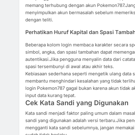
memang terhubung dengan akun Pokemon787.Jang
menyimpulkan akun bermasalah sebelum memeriksa 
dengan teliti.
Perhatikan Huruf Kapital dan Spasi Tamba
Beberapa kolom login membaca karakter secara spes
simbol, angka, dan spasi tambahan dapat memengar
autentikasi.Jika pengguna menyalin data dari catata
spasi tersembunyi di awal atau akhir teks.
Kebiasaan sederhana seperti mengetik ulang data 
membantu menghindari kesalahan yang tidak terlih
login Pokemon787 gagal bukan karena akun tidak ak
input data kurang tepat.
Cek Kata Sandi yang Digunakan
Kata sandi menjadi faktor paling umum dalam masal
sandi yang digunakan adalah versi terbaru.Jika pe
mengganti kata sandi sebelumnya, jangan memakai
sudah tidak berlaku.