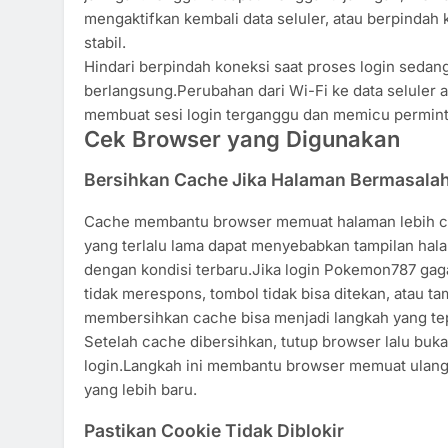
mengaktifkan kembali data seluler, atau berpindah 
stabil.
Hindari berpindah koneksi saat proses login sedan
berlangsung.Perubahan dari Wi-Fi ke data seluler a
membuat sesi login terganggu dan memicu perminta
Cek Browser yang Digunakan
Bersihkan Cache Jika Halaman Bermasala
Cache membantu browser memuat halaman lebih ce
yang terlalu lama dapat menyebabkan tampilan hala
dengan kondisi terbaru.Jika login Pokemon787 gag
tidak merespons, tombol tidak bisa ditekan, atau ta
membersihkan cache bisa menjadi langkah yang te
Setelah cache dibersihkan, tutup browser lalu buk
login.Langkah ini membantu browser memuat ulang
yang lebih baru.
Pastikan Cookie Tidak Diblokir