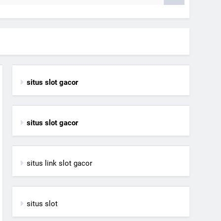
situs slot gacor
situs slot gacor
situs link slot gacor
situs slot