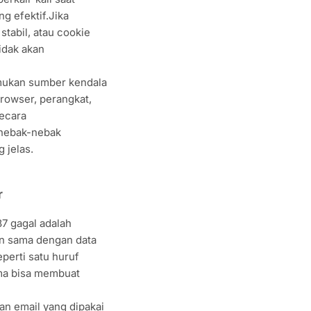
ng efektif.Jika
stabil, atau cookie
idak akan
ukan sumber kendala
browser, perangkat,
secara
enebak-nebak
 jelas.
r
7 gagal adalah
an sama dengan data
perti satu huruf
ama bisa membuat
kan email yang dipakai