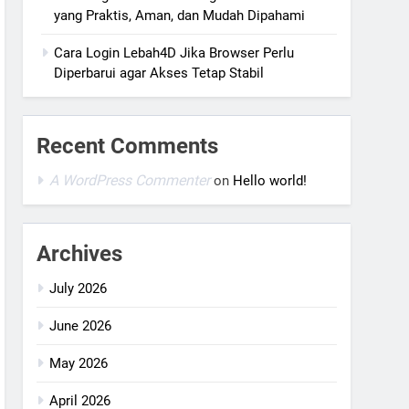
yang Praktis, Aman, dan Mudah Dipahami
Cara Login Lebah4D Jika Browser Perlu
Diperbarui agar Akses Tetap Stabil
Recent Comments
A WordPress Commenter
on
Hello world!
Archives
July 2026
June 2026
May 2026
April 2026