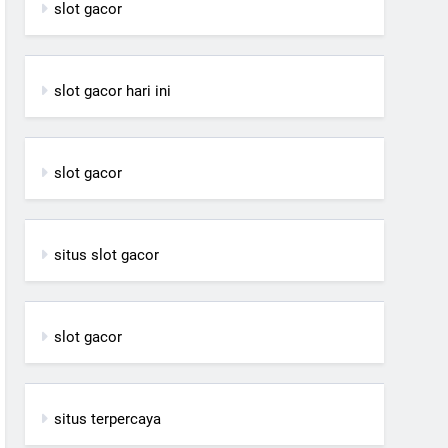
slot gacor
slot gacor hari ini
slot gacor
situs slot gacor
slot gacor
situs terpercaya