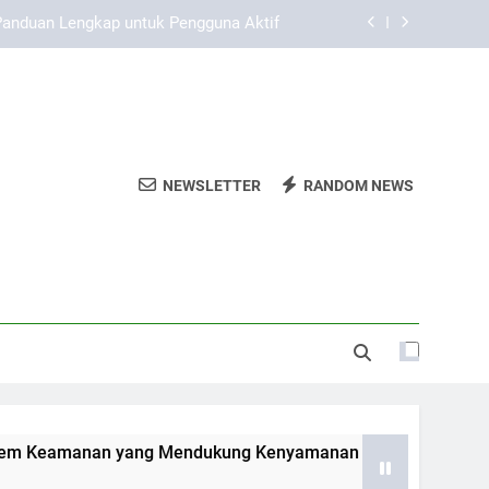
Panduan Lengkap untuk Pengguna Aktif
eamanan yang Mendukung Kenyamanan
ng Praktis, Aman, dan Mudah Dipahami
an Akses TIARA4D Login Tetap Lancar
NEWSLETTER
RANDOM NEWS
Panduan Lengkap untuk Pengguna Aktif
eamanan yang Mendukung Kenyamanan
ng Praktis, Aman, dan Mudah Dipahami
an yang Mendukung Kenyamanan
Cara Login Edwinslot
2 Months Ago