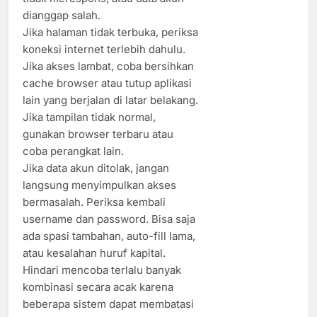
dianggap salah.
Jika halaman tidak terbuka, periksa
koneksi internet terlebih dahulu.
Jika akses lambat, coba bersihkan
cache browser atau tutup aplikasi
lain yang berjalan di latar belakang.
Jika tampilan tidak normal,
gunakan browser terbaru atau
coba perangkat lain.
Jika data akun ditolak, jangan
langsung menyimpulkan akses
bermasalah. Periksa kembali
username dan password. Bisa saja
ada spasi tambahan, auto-fill lama,
atau kesalahan huruf kapital.
Hindari mencoba terlalu banyak
kombinasi secara acak karena
beberapa sistem dapat membatasi