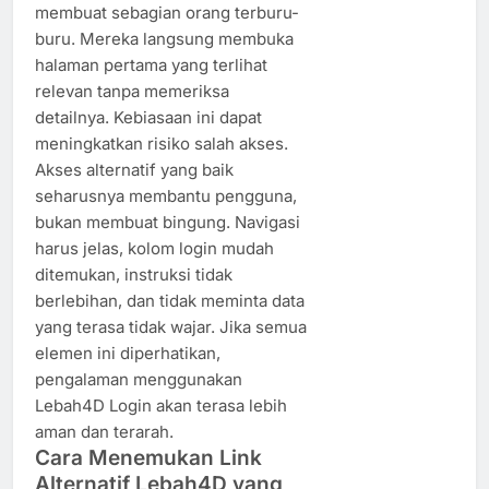
membuat sebagian orang terburu-
buru. Mereka langsung membuka
halaman pertama yang terlihat
relevan tanpa memeriksa
detailnya. Kebiasaan ini dapat
meningkatkan risiko salah akses.
Akses alternatif yang baik
seharusnya membantu pengguna,
bukan membuat bingung. Navigasi
harus jelas, kolom login mudah
ditemukan, instruksi tidak
berlebihan, dan tidak meminta data
yang terasa tidak wajar. Jika semua
elemen ini diperhatikan,
pengalaman menggunakan
Lebah4D Login akan terasa lebih
aman dan terarah.
Cara Menemukan Link
Alternatif Lebah4D yang