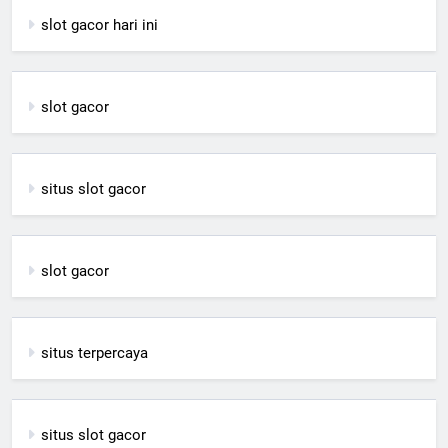
slot gacor hari ini
slot gacor
situs slot gacor
slot gacor
situs terpercaya
situs slot gacor