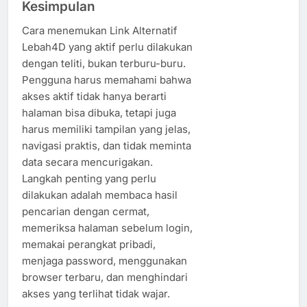
Kesimpulan
Cara menemukan Link Alternatif
Lebah4D yang aktif perlu dilakukan
dengan teliti, bukan terburu-buru.
Pengguna harus memahami bahwa
akses aktif tidak hanya berarti
halaman bisa dibuka, tetapi juga
harus memiliki tampilan yang jelas,
navigasi praktis, dan tidak meminta
data secara mencurigakan.
Langkah penting yang perlu
dilakukan adalah membaca hasil
pencarian dengan cermat,
memeriksa halaman sebelum login,
memakai perangkat pribadi,
menjaga password, menggunakan
browser terbaru, dan menghindari
akses yang terlihat tidak wajar.