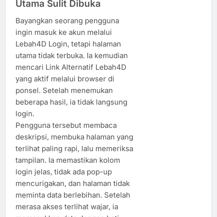
Utama Sulit Dibuka
Bayangkan seorang pengguna
ingin masuk ke akun melalui
Lebah4D Login, tetapi halaman
utama tidak terbuka. Ia kemudian
mencari Link Alternatif Lebah4D
yang aktif melalui browser di
ponsel. Setelah menemukan
beberapa hasil, ia tidak langsung
login.
Pengguna tersebut membaca
deskripsi, membuka halaman yang
terlihat paling rapi, lalu memeriksa
tampilan. Ia memastikan kolom
login jelas, tidak ada pop-up
mencurigakan, dan halaman tidak
meminta data berlebihan. Setelah
merasa akses terlihat wajar, ia