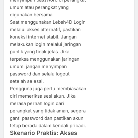
umum atau perangkat yang
digunakan bersama.
Saat menggunakan Lebah4D Login
melalui akses alternatif, pastikan
koneksi internet stabil. Jangan
melakukan login melalui jaringan
publik yang tidak jelas. Jika
terpaksa menggunakan jaringan
umum, jangan menyimpan
password dan selalu logout
setelah selesai.
Pengguna juga perlu membiasakan
diri memeriksa sesi akun. Jika
merasa pernah login dari
perangkat yang tidak aman, segera
ganti password dan pastikan akun
tetap berada dalam kendali pribadi.
Skenario Praktis: Akses