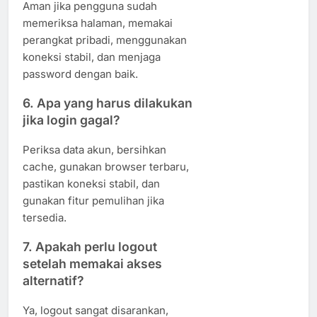
Aman jika pengguna sudah
memeriksa halaman, memakai
perangkat pribadi, menggunakan
koneksi stabil, dan menjaga
password dengan baik.
6. Apa yang harus dilakukan
jika login gagal?
Periksa data akun, bersihkan
cache, gunakan browser terbaru,
pastikan koneksi stabil, dan
gunakan fitur pemulihan jika
tersedia.
7. Apakah perlu logout
setelah memakai akses
alternatif?
Ya, logout sangat disarankan,