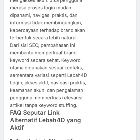
mengakses akun. Jika pengguna
merasa proses login mudah
dipahami, navigasi praktis, dan
informasi tidak membingungkan,
kepercayaan terhadap brand akan
terbentuk secara lebih natural.
Dari sisi SEO, pembahasan ini
membantu memperkuat brand
keyword secara sehat. Keyword
utama digunakan sesuai konteks,
sementara variasi seperti Lebah4D
Login, akses aktif, navigasi praktis,
keamanan akun, dan pengalaman
pengguna memperluas relevansi
artikel tanpa keyword stuffing.
FAQ Seputar Link
Alternatif Lebah4D yang
Aktif