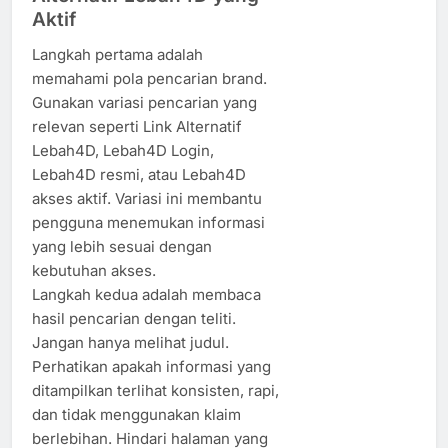
Aktif
Langkah pertama adalah
memahami pola pencarian brand.
Gunakan variasi pencarian yang
relevan seperti Link Alternatif
Lebah4D, Lebah4D Login,
Lebah4D resmi, atau Lebah4D
akses aktif. Variasi ini membantu
pengguna menemukan informasi
yang lebih sesuai dengan
kebutuhan akses.
Langkah kedua adalah membaca
hasil pencarian dengan teliti.
Jangan hanya melihat judul.
Perhatikan apakah informasi yang
ditampilkan terlihat konsisten, rapi,
dan tidak menggunakan klaim
berlebihan. Hindari halaman yang