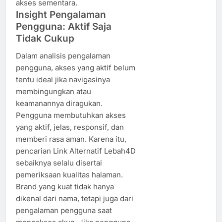
akses sementara.
Insight Pengalaman
Pengguna: Aktif Saja
Tidak Cukup
Dalam analisis pengalaman
pengguna, akses yang aktif belum
tentu ideal jika navigasinya
membingungkan atau
keamanannya diragukan.
Pengguna membutuhkan akses
yang aktif, jelas, responsif, dan
memberi rasa aman. Karena itu,
pencarian Link Alternatif Lebah4D
sebaiknya selalu disertai
pemeriksaan kualitas halaman.
Brand yang kuat tidak hanya
dikenal dari nama, tetapi juga dari
pengalaman pengguna saat