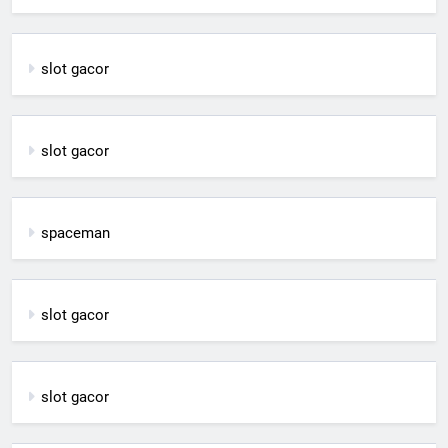
slot gacor
slot gacor
spaceman
slot gacor
slot gacor