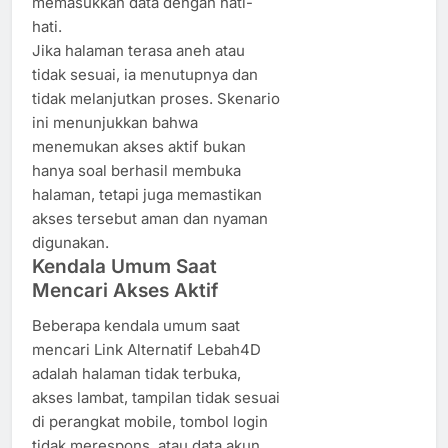
memasukkan data dengan hati-
hati.
Jika halaman terasa aneh atau
tidak sesuai, ia menutupnya dan
tidak melanjutkan proses. Skenario
ini menunjukkan bahwa
menemukan akses aktif bukan
hanya soal berhasil membuka
halaman, tetapi juga memastikan
akses tersebut aman dan nyaman
digunakan.
Kendala Umum Saat
Mencari Akses Aktif
Beberapa kendala umum saat
mencari Link Alternatif Lebah4D
adalah halaman tidak terbuka,
akses lambat, tampilan tidak sesuai
di perangkat mobile, tombol login
tidak merespons, atau data akun