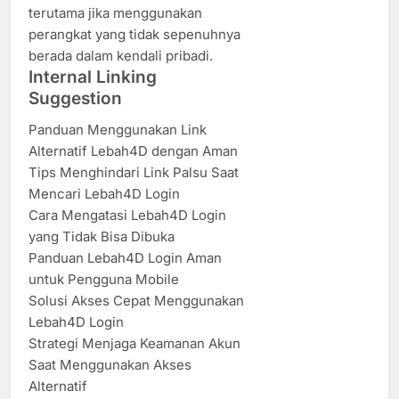
terutama jika menggunakan
perangkat yang tidak sepenuhnya
berada dalam kendali pribadi.
Internal Linking
Suggestion
Panduan Menggunakan Link
Alternatif Lebah4D dengan Aman
Tips Menghindari Link Palsu Saat
Mencari Lebah4D Login
Cara Mengatasi Lebah4D Login
yang Tidak Bisa Dibuka
Panduan Lebah4D Login Aman
untuk Pengguna Mobile
Solusi Akses Cepat Menggunakan
Lebah4D Login
Strategi Menjaga Keamanan Akun
Saat Menggunakan Akses
Alternatif