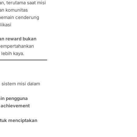
, terutama saat misi
ian komunitas
 pemain cenderung
likasi
dan reward bukan
empertahankan
ebih kaya.
 sistem misi dalam
:
ain pengguna
e achievement
ntuk menciptakan