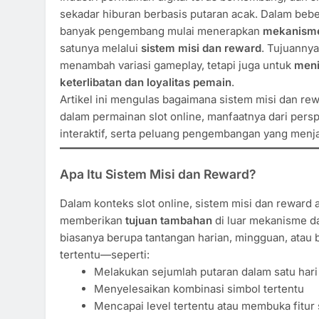
sekadar hiburan berbasis putaran acak. Dalam bebe
banyak pengembang mulai menerapkan
mekanisme
satunya melalui
sistem misi dan reward
. Tujuanny
menambah variasi gameplay, tetapi juga untuk
meni
keterlibatan dan loyalitas pemain
.
Artikel ini mengulas bagaimana sistem misi dan rew
dalam permainan slot online, manfaatnya dari pers
interaktif, serta peluang pengembangan yang menja
Apa Itu Sistem Misi dan Reward?
Dalam konteks slot online, sistem misi dan reward a
memberikan
tujuan tambahan
di luar mekanisme d
biasanya berupa tantangan harian, mingguan, atau 
tertentu—seperti:
Melakukan sejumlah putaran dalam satu hari
Menyelesaikan kombinasi simbol tertentu
Mencapai level tertentu atau membuka fitur 