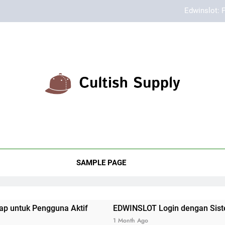
Edwinslot: 
EDWINSLOT Login dengan Sistem K
Cara Login Edwinslot dengan Browser Mobile ya
Cara Memastik
Edwinslot: 
EDWINSLOT Login dengan Sistem K
tish Supply
oleksi Streetwear Keren Di Cultish Supply.
Cara Login Edwinslot dengan Browser Mobile ya
SAMPLE PAGE
ngguna Aktif
EDWINSLOT Login dengan Sistem Keama
1 Month Ago