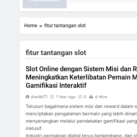
Home
fitur tantangan slot
fitur tantangan slot
Slot Online dengan Sistem Misi dan 
Meningkatkan Keterlibatan Pemain M
Gamifikasi Interaktif
Aacbb71
1 Year Ago
0
6 Mins
Telusuri bagaimana sistem misi dan reward dalam s
menciptakan pengalaman bermain yang lebih dinami
menyenangkan melalui pendekatan gamifikasi yang 
inklusif.
Industri permainan digital terus berkembang, dan sl