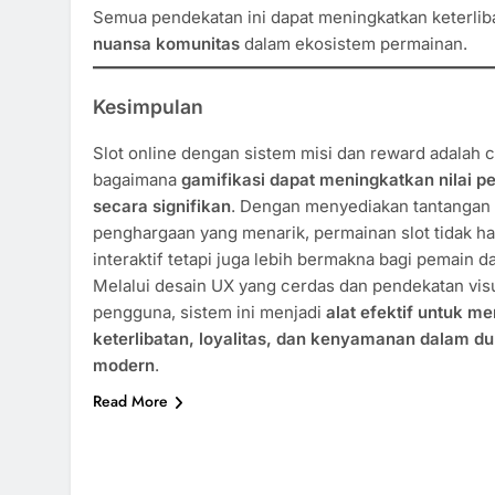
Semua pendekatan ini dapat meningkatkan keterli
nuansa komunitas
dalam ekosistem permainan.
Kesimpulan
Slot online dengan sistem misi dan reward adalah 
bagaimana
gamifikasi dapat meningkatkan nilai 
secara signifikan
. Dengan menyediakan tantangan 
penghargaan yang menarik, permainan slot tidak ha
interaktif tetapi juga lebih bermakna bagi pemain d
Melalui desain UX yang cerdas dan pendekatan vis
pengguna, sistem ini menjadi
alat efektif untuk 
keterlibatan, loyalitas, dan kenyamanan dalam d
modern
.
Read More