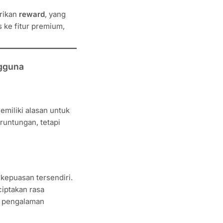
erikan
reward
, yang
s ke fitur premium,
ngguna
miliki alasan untuk
untungan, tetapi
 kepuasan tersendiri.
iptakan rasa
n pengalaman