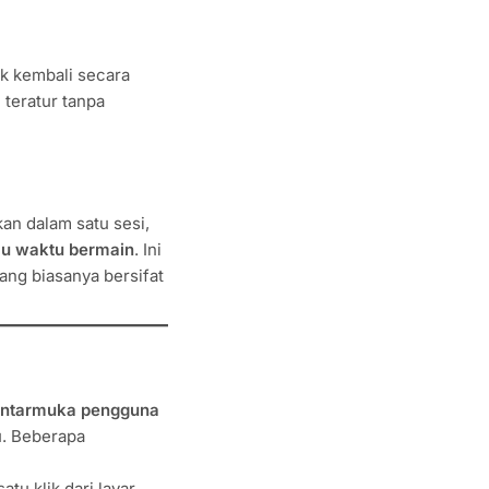
k kembali secara
 teratur tanpa
kan dalam satu sesi,
u waktu bermain
. Ini
ng biasanya bersifat
antarmuka pengguna
u. Beberapa
tu klik dari layar