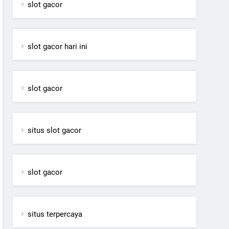
slot gacor
slot gacor hari ini
slot gacor
situs slot gacor
slot gacor
situs terpercaya