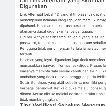
Ciri Link Alternatif yang Aktif da
Digunakan
Link Alternatif Lebah4D yang aktif biasanya dapat d
menampilkan halaman yang rapi, dan memiliki navi
dipahami. Halaman tidak terasa berat secara berle
utamanya dapat digunakan tanpa gangguan.
Ciri berikutnya adalah tampilan login yang jelas. K
password, tombol masuk, dan opsi bantuan sebaik
Pengguna tidak perlu mencari terlalu lama atau me
tertentu.
Halaman yang layak digunakan juga tidak memaks
memasukkan banyak informasi sekaligus. Proses l
biasanya meminta data sesuai kebutuhan akun. Jik
tambahan yang tidak relevan, pengguna perlu lebih 
Selain itu, akses yang aktif sebaiknya memiliki pen
berbagai perangkat. Ketika dibuka melalui ponsel, 
dibaca. Ketika dibuka melalui desktop, struktur hal
tidak membingungkan.
Tips Verifikasi Sebelum Menggu