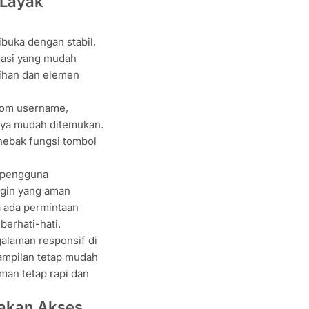
n Layak
ibuka dengan stabil,
gasi yang mudah
bihan dan elemen
olom username,
nya mudah ditemukan.
nebak fungsi tombol
a pengguna
ogin yang aman
a ada permintaan
berhati-hati.
galaman responsif di
tampilan tetap mudah
aman tetap rapi dan
nakan Akses