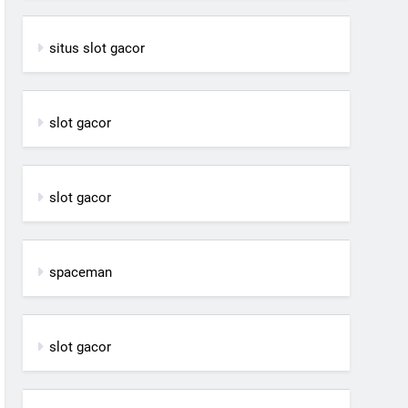
situs slot gacor
slot gacor
slot gacor
spaceman
slot gacor