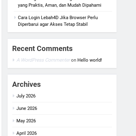
yang Praktis, Aman, dan Mudah Dipahami
Cara Login Lebah4D Jika Browser Perlu
Diperbarui agar Akses Tetap Stabil
Recent Comments
A WordPress Commenter
on
Hello world!
Archives
July 2026
June 2026
May 2026
April 2026