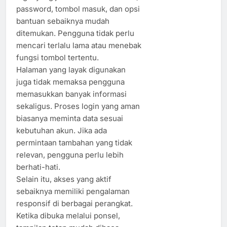
password, tombol masuk, dan opsi
bantuan sebaiknya mudah
ditemukan. Pengguna tidak perlu
mencari terlalu lama atau menebak
fungsi tombol tertentu.
Halaman yang layak digunakan
juga tidak memaksa pengguna
memasukkan banyak informasi
sekaligus. Proses login yang aman
biasanya meminta data sesuai
kebutuhan akun. Jika ada
permintaan tambahan yang tidak
relevan, pengguna perlu lebih
berhati-hati.
Selain itu, akses yang aktif
sebaiknya memiliki pengalaman
responsif di berbagai perangkat.
Ketika dibuka melalui ponsel,