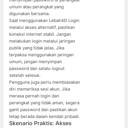
umum atau perangkat yang
digunakan bersama.
Saat menggunakan Lebah4D Login
melalui akses alternatif, pastikan
koneksi internet stabil. Jangan
melakukan login melalui jaringan
publik yang tidak jelas. Jika
terpaksa menggunakan jaringan
umum, jangan menyimpan
password dan selalu logout
setelah selesai.
Pengguna juga perlu membiasakan
diri memeriksa sesi akun. Jika
merasa pernah login dari
perangkat yang tidak aman, segera
ganti password dan pastikan akun
tetap berada dalam kendali pribadi.
Skenario Praktis: Akses