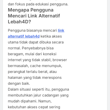
dan fokus pada edukasi pengguna.
Mengapa Pengguna
Mencari Link Alternatif
Lebah4D?
Pengguna biasanya mencari
link
alternatif lebah4d
ketika akses
utama tidak dapat dibuka secara
normal. Penyebabnya bisa
beragam, mulai dari koneksi
internet yang tidak stabil, browser
bermasalah, cache menumpuk,
perangkat terlalu berat, atau
halaman yang tidak merespons
dengan baik.
Dalam situasi seperti itu, pengguna
membutuhkan jalur cadangan yang
mudah dipahami. Namun,
kebutuhan akses cepat sering