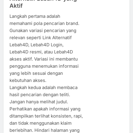
Aktif
Langkah pertama adalah
memahami pola pencarian brand.
Gunakan variasi pencarian yang
relevan seperti Link Alternatif
Lebah4D, Lebah4D Login,
Lebah4D resmi, atau Lebah4D
akses aktif. Variasi ini membantu
pengguna menemukan informasi
yang lebih sesuai dengan
kebutuhan akses.
Langkah kedua adalah membaca
hasil pencarian dengan teliti.
Jangan hanya melihat judul.
Perhatikan apakah informasi yang
ditampilkan terlihat konsisten, rapi,
dan tidak menggunakan klaim
berlebihan. Hindari halaman yang