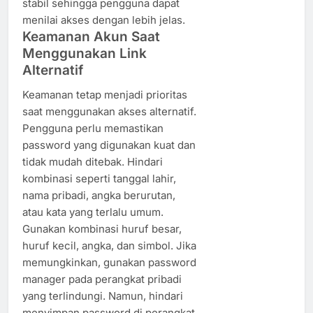
stabil sehingga pengguna dapat
menilai akses dengan lebih jelas.
Keamanan Akun Saat
Menggunakan Link
Alternatif
Keamanan tetap menjadi prioritas
saat menggunakan akses alternatif.
Pengguna perlu memastikan
password yang digunakan kuat dan
tidak mudah ditebak. Hindari
kombinasi seperti tanggal lahir,
nama pribadi, angka berurutan,
atau kata yang terlalu umum.
Gunakan kombinasi huruf besar,
huruf kecil, angka, dan simbol. Jika
memungkinkan, gunakan password
manager pada perangkat pribadi
yang terlindungi. Namun, hindari
menyimpan password di perangkat