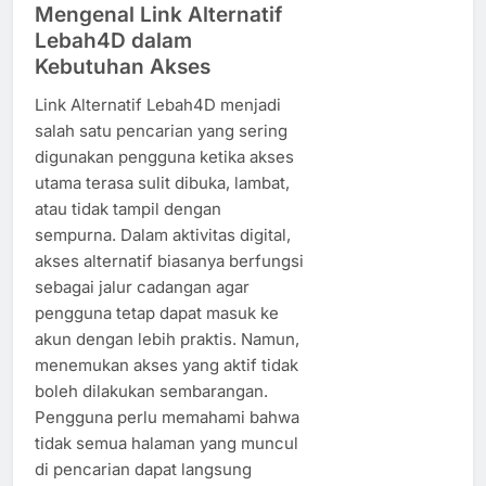
Mengenal Link Alternatif
Lebah4D dalam
Kebutuhan Akses
Link Alternatif Lebah4D menjadi
salah satu pencarian yang sering
digunakan pengguna ketika akses
utama terasa sulit dibuka, lambat,
atau tidak tampil dengan
sempurna. Dalam aktivitas digital,
akses alternatif biasanya berfungsi
sebagai jalur cadangan agar
pengguna tetap dapat masuk ke
akun dengan lebih praktis. Namun,
menemukan akses yang aktif tidak
boleh dilakukan sembarangan.
Pengguna perlu memahami bahwa
tidak semua halaman yang muncul
di pencarian dapat langsung