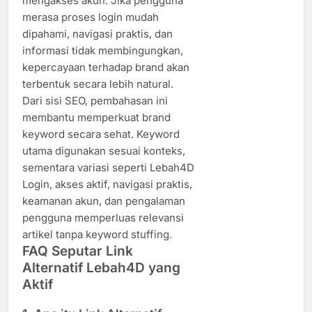
mengakses akun. Jika pengguna
merasa proses login mudah
dipahami, navigasi praktis, dan
informasi tidak membingungkan,
kepercayaan terhadap brand akan
terbentuk secara lebih natural.
Dari sisi SEO, pembahasan ini
membantu memperkuat brand
keyword secara sehat. Keyword
utama digunakan sesuai konteks,
sementara variasi seperti Lebah4D
Login, akses aktif, navigasi praktis,
keamanan akun, dan pengalaman
pengguna memperluas relevansi
artikel tanpa keyword stuffing.
FAQ Seputar Link
Alternatif Lebah4D yang
Aktif