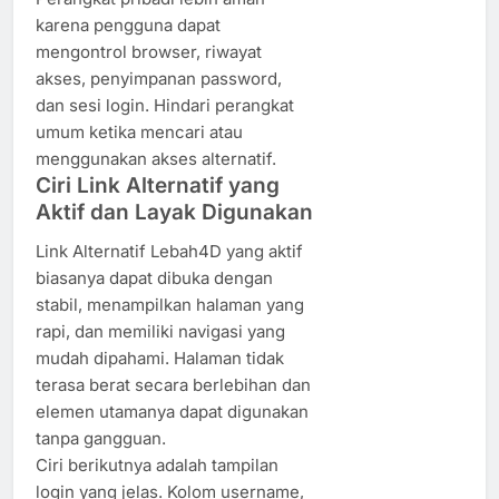
karena pengguna dapat
mengontrol browser, riwayat
akses, penyimpanan password,
dan sesi login. Hindari perangkat
umum ketika mencari atau
menggunakan akses alternatif.
Ciri Link Alternatif yang
Aktif dan Layak Digunakan
Link Alternatif Lebah4D yang aktif
biasanya dapat dibuka dengan
stabil, menampilkan halaman yang
rapi, dan memiliki navigasi yang
mudah dipahami. Halaman tidak
terasa berat secara berlebihan dan
elemen utamanya dapat digunakan
tanpa gangguan.
Ciri berikutnya adalah tampilan
login yang jelas. Kolom username,