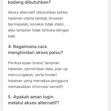
kadang dibutuhkan?
Akses alternatif dibutuhkan ketika
halaman utama lambat, browser
bermasalah, koneksi tidak stabil,
atau tampilan tidak terbuka dengan
baik.
4. Bagaimana cara
menghindari akses palsu?
Periksa ejaan brand, tampilan
halaman, permintaan data, pop-up
mencurigakan, serta hindari
halaman yang memaksa pengguna
memasukkan informasi sensitif.
5. Apakah aman login
melalui akses alternatif?