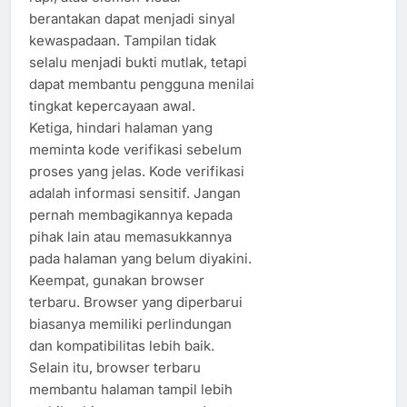
berantakan dapat menjadi sinyal
kewaspadaan. Tampilan tidak
selalu menjadi bukti mutlak, tetapi
dapat membantu pengguna menilai
tingkat kepercayaan awal.
Ketiga, hindari halaman yang
meminta kode verifikasi sebelum
proses yang jelas. Kode verifikasi
adalah informasi sensitif. Jangan
pernah membagikannya kepada
pihak lain atau memasukkannya
pada halaman yang belum diyakini.
Keempat, gunakan browser
terbaru. Browser yang diperbarui
biasanya memiliki perlindungan
dan kompatibilitas lebih baik.
Selain itu, browser terbaru
membantu halaman tampil lebih