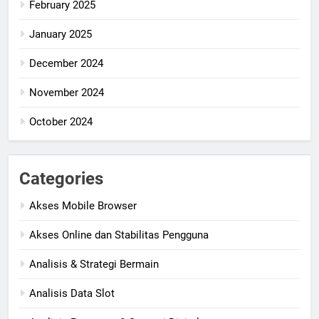
February 2025
January 2025
December 2024
November 2024
October 2024
Categories
Akses Mobile Browser
Akses Online dan Stabilitas Pengguna
Analisis & Strategi Bermain
Analisis Data Slot