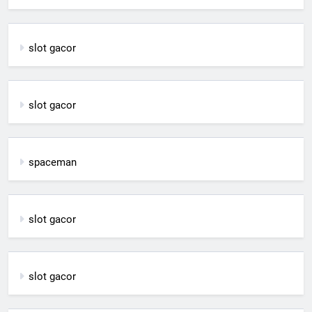
slot gacor
slot gacor
spaceman
slot gacor
slot gacor