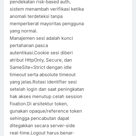
pendekatan risk-based auth,
sistem menambah verifikasi ketika
anomali terdeteksi tanpa
memperberat mayoritas pengguna
yang normal.
Manajemen sesi adalah kunci
pertahanan pasca
autentikasi.Cookie sesi diberi
atribut HttpOnly, Secure, dan
SameSite=Strict dengan idle
timeout serta absolute timeout
yang jelas.Rotasi identifier sesi
setelah login dan saat peningkatan
hak akses menutup celah session
fixation.Di arsitektur token,
gunakan opaque/reference token
sehingga pencabutan dapat
ditegakkan secara server-side
real-time.Logout harus benar-