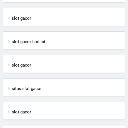
slot gacor
slot gacor hari ini
slot gacor
situs slot gacor
slot gacor