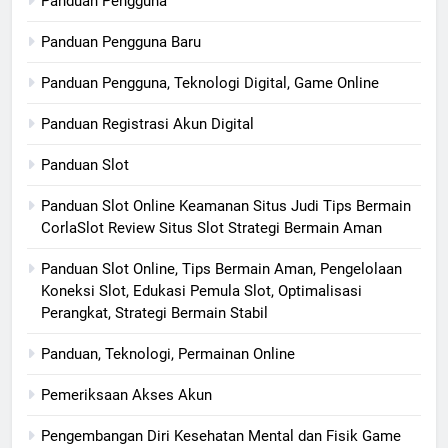
Panduan Pengguna
Panduan Pengguna Baru
Panduan Pengguna, Teknologi Digital, Game Online
Panduan Registrasi Akun Digital
Panduan Slot
Panduan Slot Online Keamanan Situs Judi Tips Bermain
CorlaSlot Review Situs Slot Strategi Bermain Aman
Panduan Slot Online, Tips Bermain Aman, Pengelolaan
Koneksi Slot, Edukasi Pemula Slot, Optimalisasi
Perangkat, Strategi Bermain Stabil
Panduan, Teknologi, Permainan Online
Pemeriksaan Akses Akun
Pengembangan Diri Kesehatan Mental dan Fisik Game