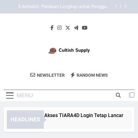
Skip
EDWINSLOT Login dengan Sistem Keamanan
to
yang Mendukung Kenyamanan
content
Cara Login Edwinslot dengan Browser Mobile
yang Praktis, Aman, dan Mudah Dipahami
Cara Memastikan Akses TIARA4D Login Tetap
Lancar
Edwinslot: Panduan Lengkap untuk Pengguna
Aktif
EDWINSLOT Login dengan Sistem Keamanan
yang Mendukung Kenyamanan
Cultish Supply
Dapatkan Koleksi Streetwear Keren Di
Cara Login Edwinslot dengan Browser Mobile
NEWSLETTER
RANDOM NEWS
yang Praktis, Aman, dan Mudah Dipahami
Cultish Supply.
MENU
ra Memastikan Akses TIARA4D Login Tetap Lancar
Edw
HEADLINES
Weeks Ago
1 Mo