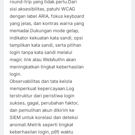
round-trip yang tidak perlu.Dari
sisi aksesibilitas, patuhi WCAG
dengan label ARIA, fokus keyboard
yang jelas, dan kontras warna yang
memadai.Dukungan mode gelap,
indikator kekuatan kata sandi, opsi
tampilkan kata sandi, serta pilihan
login tanpa kata sandi melalui
magic link atau WebAuthn akan
meningkatkan tingkat keberhasilan
login.
Observabilitas dan tata kelola
memperkuat kepercayaan.Log
terstruktur dari peristiwa login
sukses, gagal, perubahan faktor,
dan pemulihan akun dikirim ke
SIEM untuk korelasi dan deteksi
anomali.Metrik seperti tingkat
keberhasilan login, p95 waktu