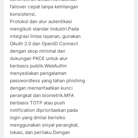
failover cepat tanpa kehilangan
konsistensi.
Protokol dan alur autentikasi
mengikuti standar industri.Pada
integrasi lintas layanan, gunakan
OAuth 2.0 dan OpenID Connect
dengan skop minimal dan
dukungan PKCE untuk alur
berbasis publik.WebAuthn
menyediakan pengalaman
passwordless yang tahan phishing
dengan memanfaatkan kunci
perangkat dan biometrik.MFA
berbasis TOTP atau push
notification diprioritaskan pada
login yang dinilai berisiko
menggunakan sinyal perangkat,
lokasi, dan perilaku.Dengan