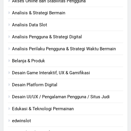
Akses Online dan Stabilitas Pengguna
Analisis & Strategi Bermain
Analisis Data Slot
Analisis Pengguna & Strategi Digital
Analisis Perilaku Pengguna & Strategi Waktu Bermain
Belanja & Produk
Desain Game Interaktif, UX & Gamifikasi
Desain Platform Digital
Desain UI/UX / Pengalaman Pengguna / Situs Judi
Edukasi & Teknologi Permainan
edwinslot