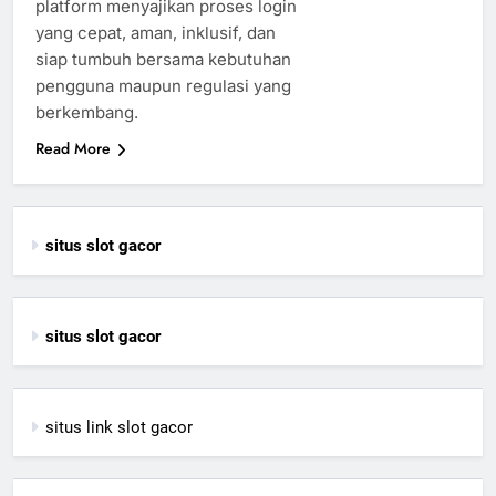
platform menyajikan proses login
yang cepat, aman, inklusif, dan
siap tumbuh bersama kebutuhan
pengguna maupun regulasi yang
berkembang.
Read More
situs slot gacor
situs slot gacor
situs link slot gacor