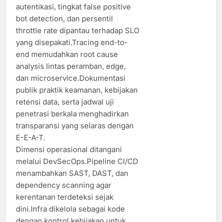
autentikasi, tingkat false positive
bot detection, dan persentil
throttle rate dipantau terhadap SLO
yang disepakati.Tracing end-to-
end memudahkan root cause
analysis lintas peramban, edge,
dan microservice.Dokumentasi
publik praktik keamanan, kebijakan
retensi data, serta jadwal uji
penetrasi berkala menghadirkan
transparansi yang selaras dengan
E-E-A-T.
Dimensi operasional ditangani
melalui DevSecOps.Pipeline CI/CD
menambahkan SAST, DAST, dan
dependency scanning agar
kerentanan terdeteksi sejak
dini.Infra dikelola sebagai kode
dengan kontrol kebijakan untuk