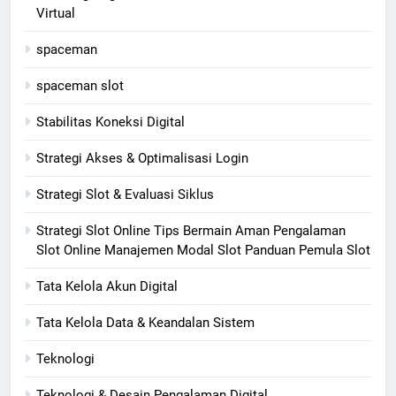
Virtual
spaceman
spaceman slot
Stabilitas Koneksi Digital
Strategi Akses & Optimalisasi Login
Strategi Slot & Evaluasi Siklus
Strategi Slot Online Tips Bermain Aman Pengalaman
Slot Online Manajemen Modal Slot Panduan Pemula Slot
Tata Kelola Akun Digital
Tata Kelola Data & Keandalan Sistem
Teknologi
Teknologi & Desain Pengalaman Digital