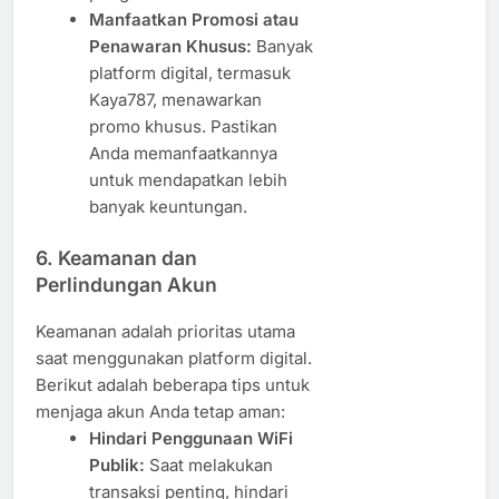
Manfaatkan Promosi atau
Penawaran Khusus:
Banyak
platform digital, termasuk
Kaya787, menawarkan
promo khusus. Pastikan
Anda memanfaatkannya
untuk mendapatkan lebih
banyak keuntungan.
6. Keamanan dan
Perlindungan Akun
Keamanan adalah prioritas utama
saat menggunakan platform digital.
Berikut adalah beberapa tips untuk
menjaga akun Anda tetap aman:
Hindari Penggunaan WiFi
Publik:
Saat melakukan
transaksi penting, hindari