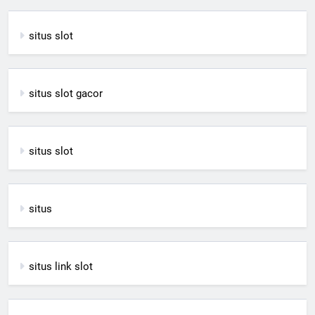
situs slot
situs slot gacor
situs slot
situs
situs link slot