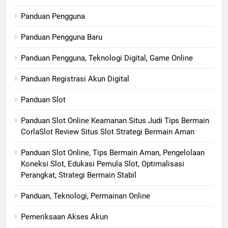
Panduan Pengguna
Panduan Pengguna Baru
Panduan Pengguna, Teknologi Digital, Game Online
Panduan Registrasi Akun Digital
Panduan Slot
Panduan Slot Online Keamanan Situs Judi Tips Bermain
CorlaSlot Review Situs Slot Strategi Bermain Aman
Panduan Slot Online, Tips Bermain Aman, Pengelolaan
Koneksi Slot, Edukasi Pemula Slot, Optimalisasi
Perangkat, Strategi Bermain Stabil
Panduan, Teknologi, Permainan Online
Pemeriksaan Akses Akun