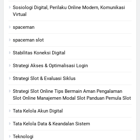
Sosiologi Digital, Perilaku Online Modern, Komunikasi
Virtual
spaceman
spaceman slot
Stabilitas Koneksi Digital
Strategi Akses & Optimalisasi Login
Strategi Slot & Evaluasi Siklus
Strategi Slot Online Tips Bermain Aman Pengalaman
Slot Online Manajemen Modal Slot Panduan Pemula Slot
Tata Kelola Akun Digital
Tata Kelola Data & Keandalan Sistem
Teknologi