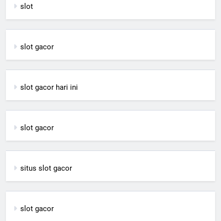
slot
slot gacor
slot gacor hari ini
slot gacor
situs slot gacor
slot gacor