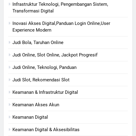
Infrastruktur Teknologi, Pengembangan Sistem,
Transformasi Digital
Inovasi Akses Digital,Panduan Login Online,User
Experience Modern
Judi Bola, Taruhan Online
Judi Online, Slot Online, Jackpot Progresif
Judi Online, Teknologi, Panduan
Judi Slot, Rekomendasi Slot
Keamanan & Infrastruktur Digital
Keamanan Akses Akun
Keamanan Digital
Keamanan Digital & Aksesibilitas