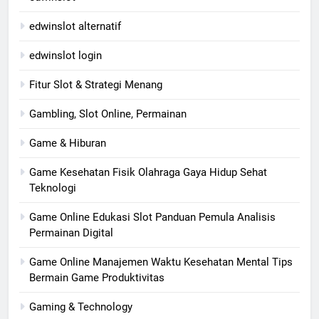
edwinslot alternatif
edwinslot login
Fitur Slot & Strategi Menang
Gambling, Slot Online, Permainan
Game & Hiburan
Game Kesehatan Fisik Olahraga Gaya Hidup Sehat
Teknologi
Game Online Edukasi Slot Panduan Pemula Analisis
Permainan Digital
Game Online Manajemen Waktu Kesehatan Mental Tips
Bermain Game Produktivitas
Gaming & Technology