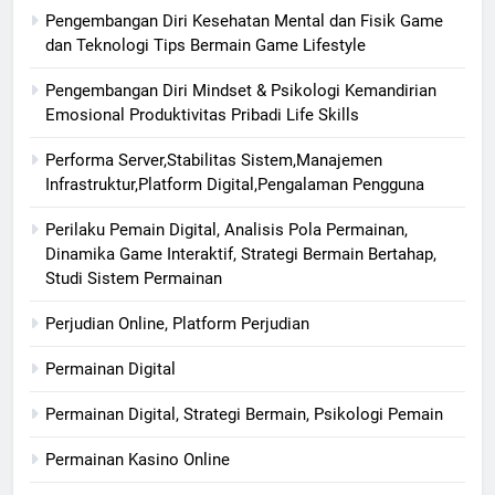
Pengembangan Diri Kesehatan Mental dan Fisik Game
dan Teknologi Tips Bermain Game Lifestyle
Pengembangan Diri Mindset & Psikologi Kemandirian
Emosional Produktivitas Pribadi Life Skills
Performa Server,Stabilitas Sistem,Manajemen
Infrastruktur,Platform Digital,Pengalaman Pengguna
Perilaku Pemain Digital, Analisis Pola Permainan,
Dinamika Game Interaktif, Strategi Bermain Bertahap,
Studi Sistem Permainan
Perjudian Online, Platform Perjudian
Permainan Digital
Permainan Digital, Strategi Bermain, Psikologi Pemain
Permainan Kasino Online