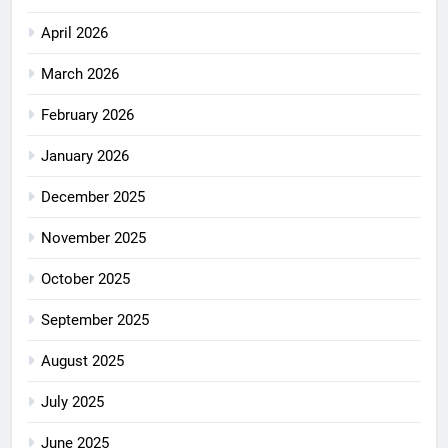
April 2026
March 2026
February 2026
January 2026
December 2025
November 2025
October 2025
September 2025
August 2025
July 2025
June 2025