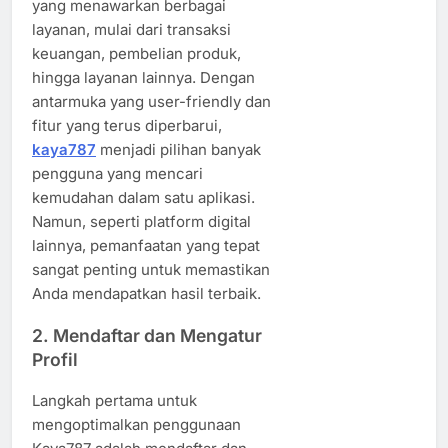
yang menawarkan berbagai
layanan, mulai dari transaksi
keuangan, pembelian produk,
hingga layanan lainnya. Dengan
antarmuka yang user-friendly dan
fitur yang terus diperbarui,
kaya787
menjadi pilihan banyak
pengguna yang mencari
kemudahan dalam satu aplikasi.
Namun, seperti platform digital
lainnya, pemanfaatan yang tepat
sangat penting untuk memastikan
Anda mendapatkan hasil terbaik.
2. Mendaftar dan Mengatur
Profil
Langkah pertama untuk
mengoptimalkan penggunaan