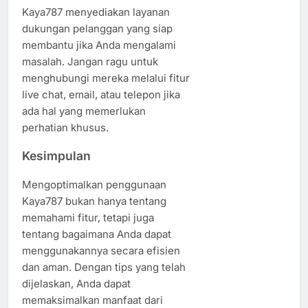
Kaya787 menyediakan layanan
dukungan pelanggan yang siap
membantu jika Anda mengalami
masalah. Jangan ragu untuk
menghubungi mereka melalui fitur
live chat, email, atau telepon jika
ada hal yang memerlukan
perhatian khusus.
Kesimpulan
Mengoptimalkan penggunaan
Kaya787 bukan hanya tentang
memahami fitur, tetapi juga
tentang bagaimana Anda dapat
menggunakannya secara efisien
dan aman. Dengan tips yang telah
dijelaskan, Anda dapat
memaksimalkan manfaat dari