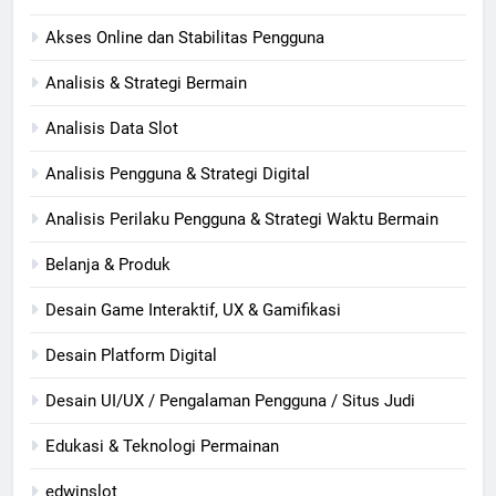
Akses Online dan Stabilitas Pengguna
Analisis & Strategi Bermain
Analisis Data Slot
Analisis Pengguna & Strategi Digital
Analisis Perilaku Pengguna & Strategi Waktu Bermain
Belanja & Produk
Desain Game Interaktif, UX & Gamifikasi
Desain Platform Digital
Desain UI/UX / Pengalaman Pengguna / Situs Judi
Edukasi & Teknologi Permainan
edwinslot