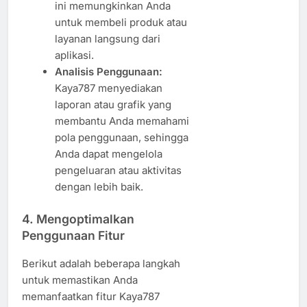
ini memungkinkan Anda
untuk membeli produk atau
layanan langsung dari
aplikasi.
Analisis Penggunaan:
Kaya787 menyediakan
laporan atau grafik yang
membantu Anda memahami
pola penggunaan, sehingga
Anda dapat mengelola
pengeluaran atau aktivitas
dengan lebih baik.
4. Mengoptimalkan
Penggunaan Fitur
Berikut adalah beberapa langkah
untuk memastikan Anda
memanfaatkan fitur Kaya787