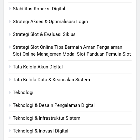
Stabilitas Koneksi Digital
Strategi Akses & Optimalisasi Login
Strategi Slot & Evaluasi Siklus
Strategi Slot Online Tips Bermain Aman Pengalaman
Slot Online Manajemen Modal Slot Panduan Pemula Slot
Tata Kelola Akun Digital
Tata Kelola Data & Keandalan Sistem
Teknologi
Teknologi & Desain Pengalaman Digital
Teknologi & Infrastruktur Sistem
Teknologi & Inovasi Digital