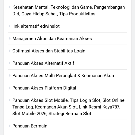
Kesehatan Mental, Teknologi dan Game, Pengembangan
Diri, Gaya Hidup Sehat, Tips Produktivitas
link alternatif edwinslot
Manajemen Akun dan Keamanan Akses
Optimasi Akses dan Stabilitas Login
Panduan Akses Alternatif Aktif
Panduan Akses Multi-Perangkat & Keamanan Akun
Panduan Akses Platform Digital
Panduan Akses Slot Mobile, Tips Login Slot, Slot Online
Tanpa Lag, Keamanan Akun Slot, Link Resmi Kaya787,
Slot Mobile 2026, Strategi Bermain Slot
Panduan Bermain