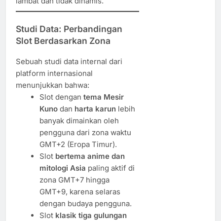
lambat dan tidak dinamis.
Studi Data: Perbandingan
Slot Berdasarkan Zona
Sebuah studi data internal dari
platform internasional
menunjukkan bahwa:
Slot dengan
tema Mesir
Kuno
dan
harta karun
lebih
banyak dimainkan oleh
pengguna dari zona waktu
GMT+2 (Eropa Timur).
Slot
bertema anime dan
mitologi Asia
paling aktif di
zona GMT+7 hingga
GMT+9, karena selaras
dengan budaya pengguna.
Slot
klasik tiga gulungan