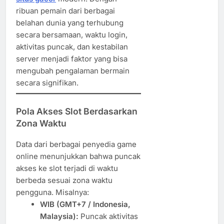
ribuan pemain dari berbagai
belahan dunia yang terhubung
secara bersamaan, waktu login,
aktivitas puncak, dan kestabilan
server menjadi faktor yang bisa
mengubah pengalaman bermain
secara signifikan.
Pola Akses Slot Berdasarkan
Zona Waktu
Data dari berbagai penyedia game
online menunjukkan bahwa puncak
akses ke slot terjadi di waktu
berbeda sesuai zona waktu
pengguna. Misalnya:
WIB (GMT+7 / Indonesia,
Malaysia):
Puncak aktivitas