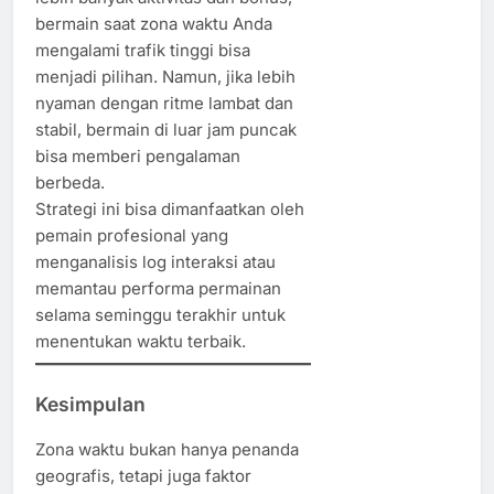
bermain saat zona waktu Anda
mengalami trafik tinggi bisa
menjadi pilihan. Namun, jika lebih
nyaman dengan ritme lambat dan
stabil, bermain di luar jam puncak
bisa memberi pengalaman
berbeda.
Strategi ini bisa dimanfaatkan oleh
pemain profesional yang
menganalisis log interaksi atau
memantau performa permainan
selama seminggu terakhir untuk
menentukan waktu terbaik.
Kesimpulan
Zona waktu bukan hanya penanda
geografis, tetapi juga faktor