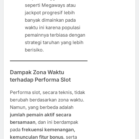
seperti Megaways atau
jackpot progresif lebih
banyak dimainkan pada
waktu ini karena populasi
pemainnya terbiasa dengan
strategi taruhan yang lebih
berisiko.
Dampak Zona Waktu
terhadap Performa Slot
Performa slot, secara teknis, tidak
berubah berdasarkan zona waktu.
Namun, yang berbeda adalah
jumlah pemain aktif secara
bersamaan
, dan ini berdampak
pada
frekuensi kemenangan,
kemunculan fitur bonus
, serta