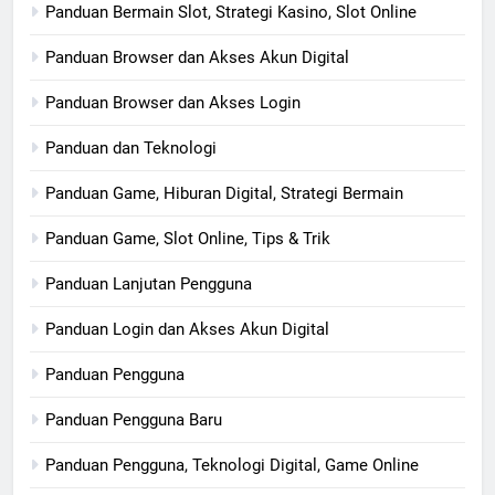
Panduan Bermain Slot, Strategi Kasino, Slot Online
Panduan Browser dan Akses Akun Digital
Panduan Browser dan Akses Login
Panduan dan Teknologi
Panduan Game, Hiburan Digital, Strategi Bermain
Panduan Game, Slot Online, Tips & Trik
Panduan Lanjutan Pengguna
Panduan Login dan Akses Akun Digital
Panduan Pengguna
Panduan Pengguna Baru
Panduan Pengguna, Teknologi Digital, Game Online