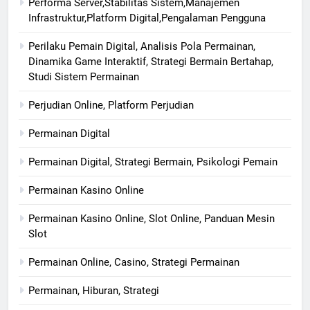
Performa Server,Stabilitas Sistem,Manajemen
Infrastruktur,Platform Digital,Pengalaman Pengguna
Perilaku Pemain Digital, Analisis Pola Permainan,
Dinamika Game Interaktif, Strategi Bermain Bertahap,
Studi Sistem Permainan
Perjudian Online, Platform Perjudian
Permainan Digital
Permainan Digital, Strategi Bermain, Psikologi Pemain
Permainan Kasino Online
Permainan Kasino Online, Slot Online, Panduan Mesin
Slot
Permainan Online, Casino, Strategi Permainan
Permainan, Hiburan, Strategi