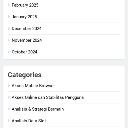
February 2025
January 2025
December 2024
November 2024
October 2024
Categories
Akses Mobile Browser
Akses Online dan Stabilitas Pengguna
Analisis & Strategi Bermain
Analisis Data Slot