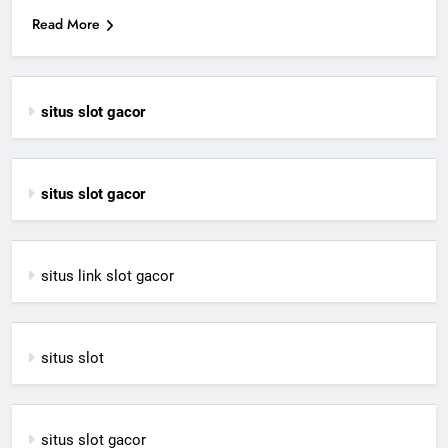
Read More
situs slot gacor
situs slot gacor
situs link slot gacor
situs slot
situs slot gacor