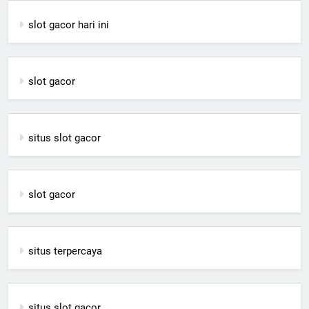
slot gacor hari ini
slot gacor
situs slot gacor
slot gacor
situs terpercaya
situs slot gacor