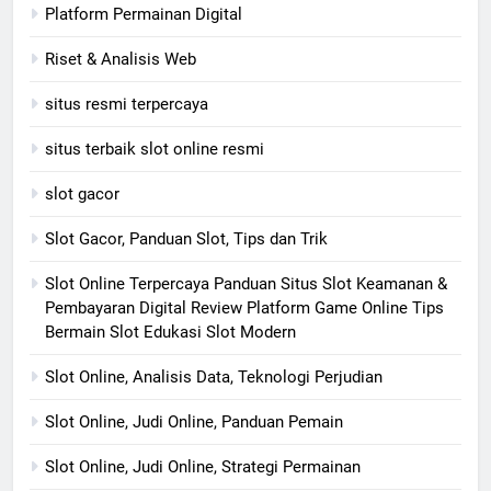
Platform Permainan Digital
Riset & Analisis Web
situs resmi terpercaya
situs terbaik slot online resmi
slot gacor
Slot Gacor, Panduan Slot, Tips dan Trik
Slot Online Terpercaya Panduan Situs Slot Keamanan &
Pembayaran Digital Review Platform Game Online Tips
Bermain Slot Edukasi Slot Modern
Slot Online, Analisis Data, Teknologi Perjudian
Slot Online, Judi Online, Panduan Pemain
Slot Online, Judi Online, Strategi Permainan