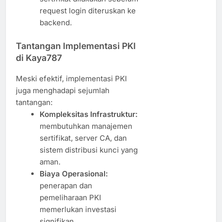
request login diteruskan ke
backend.
Tantangan Implementasi PKI
di Kaya787
Meski efektif, implementasi PKI
juga menghadapi sejumlah
tantangan:
Kompleksitas Infrastruktur:
membutuhkan manajemen
sertifikat, server CA, dan
sistem distribusi kunci yang
aman.
Biaya Operasional:
penerapan dan
pemeliharaan PKI
memerlukan investasi
signifikan.