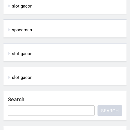
slot gacor
spaceman
slot gacor
slot gacor
Search
SEARCH