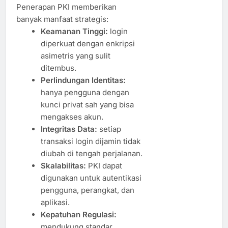
Penerapan PKI memberikan
banyak manfaat strategis:
Keamanan Tinggi:
login
diperkuat dengan enkripsi
asimetris yang sulit
ditembus.
Perlindungan Identitas:
hanya pengguna dengan
kunci privat sah yang bisa
mengakses akun.
Integritas Data:
setiap
transaksi login dijamin tidak
diubah di tengah perjalanan.
Skalabilitas:
PKI dapat
digunakan untuk autentikasi
pengguna, perangkat, dan
aplikasi.
Kepatuhan Regulasi:
mendukung standar