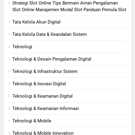
Strategi Slot Online Tips Bermain Aman Pengalaman
Slot Online Manajemen Modal Slot Panduan Pemula Slot
Tata Kelola Akun Digital
Tata Kelola Data & Keandalan Sistem
Teknologi
Teknologi & Desain Pengalaman Digital
Teknologi & Infrastruktur Sistem
Teknologi & Inovasi Digital
Teknologi & Keamanan Digital
Teknologi & Keamanan Informasi
Teknologi & Mobile
Teknologi & Mobile Innovation