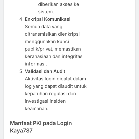
diberikan akses ke
sistem.
Enkripsi Komunikasi
Semua data yang
ditransmisikan dienkripsi
menggunakan kunci
publik/privat, memastikan
kerahasiaan dan integritas
informasi.
Validasi dan Audit
Aktivitas login dicatat dalam
log yang dapat diaudit untuk
kepatuhan regulasi dan
investigasi insiden
keamanan.
Manfaat PKI pada Login
Kaya787