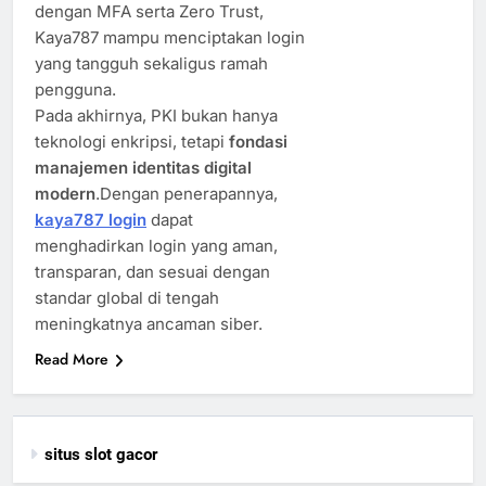
dengan MFA serta Zero Trust,
Kaya787 mampu menciptakan login
yang tangguh sekaligus ramah
pengguna.
Pada akhirnya, PKI bukan hanya
teknologi enkripsi, tetapi
fondasi
manajemen identitas digital
modern
.Dengan penerapannya,
kaya787 login
dapat
menghadirkan login yang aman,
transparan, dan sesuai dengan
standar global di tengah
meningkatnya ancaman siber.
Read More
situs slot gacor