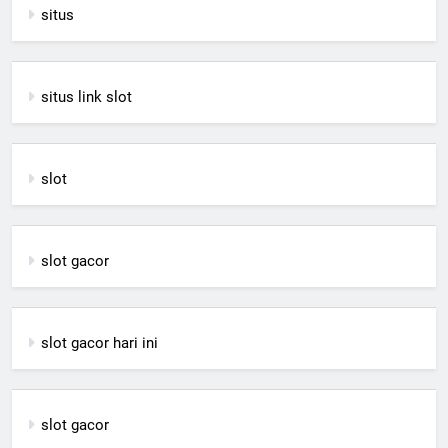
situs
situs link slot
slot
slot gacor
slot gacor hari ini
slot gacor