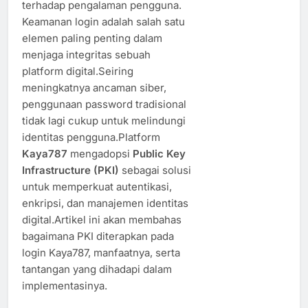
terhadap pengalaman pengguna.
Keamanan login adalah salah satu
elemen paling penting dalam
menjaga integritas sebuah
platform digital.Seiring
meningkatnya ancaman siber,
penggunaan password tradisional
tidak lagi cukup untuk melindungi
identitas pengguna.Platform
Kaya787
mengadopsi
Public Key
Infrastructure (PKI)
sebagai solusi
untuk memperkuat autentikasi,
enkripsi, dan manajemen identitas
digital.Artikel ini akan membahas
bagaimana PKI diterapkan pada
login Kaya787, manfaatnya, serta
tantangan yang dihadapi dalam
implementasinya.