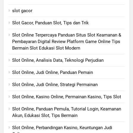
slot gacor
Slot Gacor, Panduan Slot, Tips dan Trik
Slot Online Terpercaya Panduan Situs Slot Keamanan &
Pembayaran Digital Review Platform Game Online Tips
Bermain Slot Edukasi Slot Modern
Slot Online, Analisis Data, Teknologi Perjudian
Slot Online, Judi Online, Panduan Pemain
Slot Online, Judi Online, Strategi Permainan
Slot Online, Kasino Online, Permainan Kasino, Tips Slot
Slot Online, Panduan Pemula, Tutorial Login, Keamanan
Akun, Edukasi Slot, Tips Bermain
Slot Online, Perbandingan Kasino, Keuntungan Judi