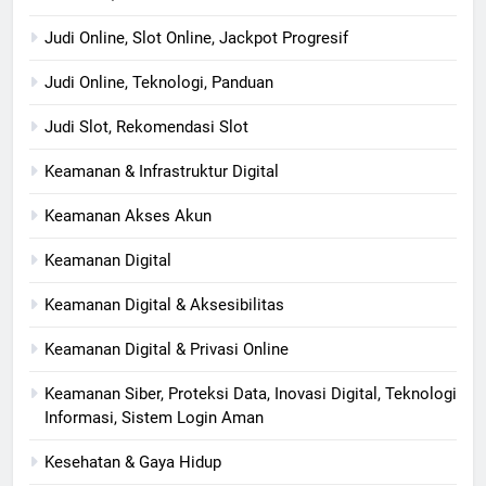
Judi Online, Slot Online, Jackpot Progresif
Judi Online, Teknologi, Panduan
Judi Slot, Rekomendasi Slot
Keamanan & Infrastruktur Digital
Keamanan Akses Akun
Keamanan Digital
Keamanan Digital & Aksesibilitas
Keamanan Digital & Privasi Online
Keamanan Siber, Proteksi Data, Inovasi Digital, Teknologi
Informasi, Sistem Login Aman
Kesehatan & Gaya Hidup