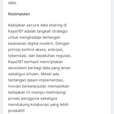
data.
Kesimpulan
Kebijakan secure data sharing di
Kaya787 adalah langkah strategis
untuk menghadapi tantangan
keamanan digital modern. Dengan
prinsip kontrol akses, enkripsi,
tokenisasi, dan kepatuhan regulasi,
Kaya787 berhasil menciptakan
ekosistem berbagi data yang aman
sekaligus efisien. Meski ada
tantangan dalam implementasi,
inovasi berkelanjutan memastikan
kebijakan ini mampu melindungi
privasi pengguna sekaligus
mendukung kolaborasi yang lebih
produktif.