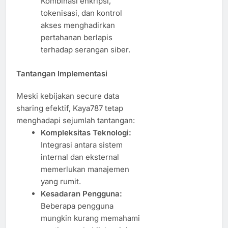
Kombinasi enkripsi,
tokenisasi, dan kontrol
akses menghadirkan
pertahanan berlapis
terhadap serangan siber.
Tantangan Implementasi
Meski kebijakan secure data
sharing efektif, Kaya787 tetap
menghadapi sejumlah tantangan:
Kompleksitas Teknologi:
Integrasi antara sistem
internal dan eksternal
memerlukan manajemen
yang rumit.
Kesadaran Pengguna:
Beberapa pengguna
mungkin kurang memahami