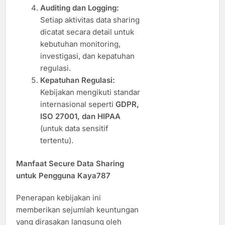
Auditing dan Logging:
Setiap aktivitas data sharing
dicatat secara detail untuk
kebutuhan monitoring,
investigasi, dan kepatuhan
regulasi.
Kepatuhan Regulasi:
Kebijakan mengikuti standar
internasional seperti
GDPR,
ISO 27001, dan HIPAA
(untuk data sensitif
tertentu).
Manfaat Secure Data Sharing
untuk Pengguna Kaya787
Penerapan kebijakan ini
memberikan sejumlah keuntungan
yang dirasakan langsung oleh