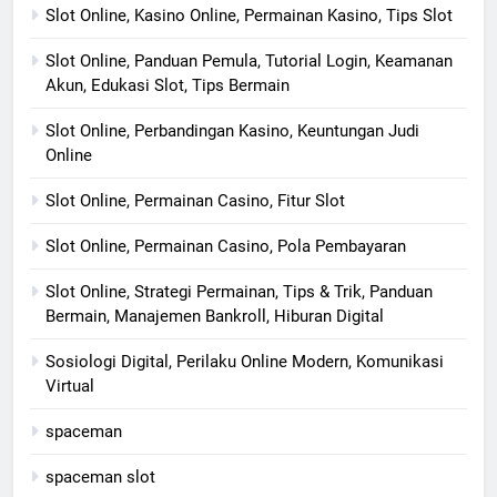
Slot Online, Kasino Online, Permainan Kasino, Tips Slot
Slot Online, Panduan Pemula, Tutorial Login, Keamanan
Akun, Edukasi Slot, Tips Bermain
Slot Online, Perbandingan Kasino, Keuntungan Judi
Online
Slot Online, Permainan Casino, Fitur Slot
Slot Online, Permainan Casino, Pola Pembayaran
Slot Online, Strategi Permainan, Tips & Trik, Panduan
Bermain, Manajemen Bankroll, Hiburan Digital
Sosiologi Digital, Perilaku Online Modern, Komunikasi
Virtual
spaceman
spaceman slot