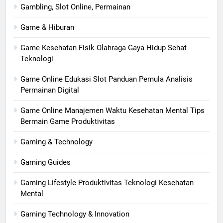
Gambling, Slot Online, Permainan
Game & Hiburan
Game Kesehatan Fisik Olahraga Gaya Hidup Sehat
Teknologi
Game Online Edukasi Slot Panduan Pemula Analisis
Permainan Digital
Game Online Manajemen Waktu Kesehatan Mental Tips
Bermain Game Produktivitas
Gaming & Technology
Gaming Guides
Gaming Lifestyle Produktivitas Teknologi Kesehatan
Mental
Gaming Technology & Innovation