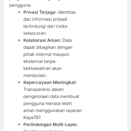
pengguna:
Privasi Terjaga:
Identitas
dan informasi pribadi
terlindungi dari risiko
kebocoran.
Kolaborasi Aman:
Data
dapat dibagikan dengan
pihak internal maupun
eksternal tanpa
kekhawatiran akan
manipulasi.
Kepercayaan Meningkat:
Transparansi dalam
pengelolaan data membuat
pengguna merasa lebih
aman menggunakan layanan
Kaya787.
Perlindungan Multi-Lapis: