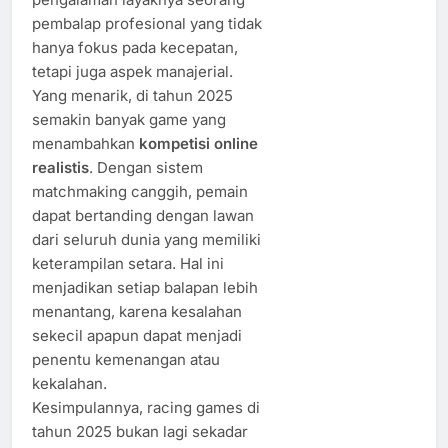
pembalap profesional yang tidak
hanya fokus pada kecepatan,
tetapi juga aspek manajerial.
Yang menarik, di tahun 2025
semakin banyak game yang
menambahkan
kompetisi online
realistis
. Dengan sistem
matchmaking canggih, pemain
dapat bertanding dengan lawan
dari seluruh dunia yang memiliki
keterampilan setara. Hal ini
menjadikan setiap balapan lebih
menantang, karena kesalahan
sekecil apapun dapat menjadi
penentu kemenangan atau
kekalahan.
Kesimpulannya, racing games di
tahun 2025 bukan lagi sekadar