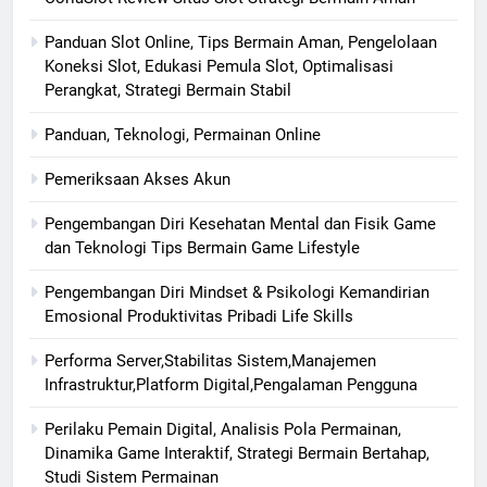
Panduan Slot Online, Tips Bermain Aman, Pengelolaan
Koneksi Slot, Edukasi Pemula Slot, Optimalisasi
Perangkat, Strategi Bermain Stabil
Panduan, Teknologi, Permainan Online
Pemeriksaan Akses Akun
Pengembangan Diri Kesehatan Mental dan Fisik Game
dan Teknologi Tips Bermain Game Lifestyle
Pengembangan Diri Mindset & Psikologi Kemandirian
Emosional Produktivitas Pribadi Life Skills
Performa Server,Stabilitas Sistem,Manajemen
Infrastruktur,Platform Digital,Pengalaman Pengguna
Perilaku Pemain Digital, Analisis Pola Permainan,
Dinamika Game Interaktif, Strategi Bermain Bertahap,
Studi Sistem Permainan