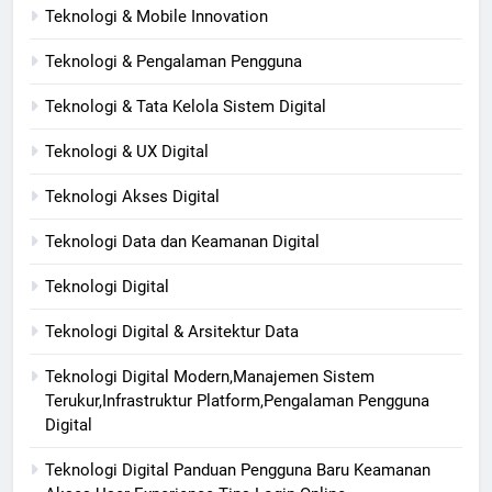
Teknologi & Mobile Innovation
Teknologi & Pengalaman Pengguna
Teknologi & Tata Kelola Sistem Digital
Teknologi & UX Digital
Teknologi Akses Digital
Teknologi Data dan Keamanan Digital
Teknologi Digital
Teknologi Digital & Arsitektur Data
Teknologi Digital Modern,Manajemen Sistem
Terukur,Infrastruktur Platform,Pengalaman Pengguna
Digital
Teknologi Digital Panduan Pengguna Baru Keamanan