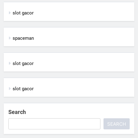
slot gacor
spaceman
slot gacor
slot gacor
Search
SEARCH