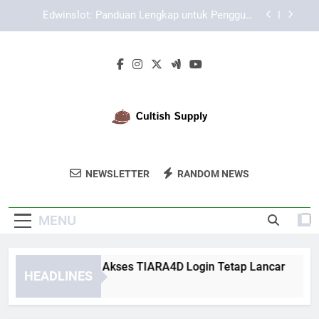
Skip
EDWINSLOT Login dengan Sistem Keamanan
to
yang Mendukung Kenyamanan
content
Cara Login Edwinslot dengan Browser Mobile
yang Praktis, Aman, dan Mudah Dipahami
Cara Memastikan Akses TIARA4D Login Tetap
Lancar
Edwinslot: Panduan Lengkap untuk Pengguna
Aktif
EDWINSLOT Login dengan Sistem Keamanan
yang Mendukung Kenyamanan
Cultish Supply
Dapatkan Koleksi Streetwear Keren Di
Cara Login Edwinslot dengan Browser Mobile
NEWSLETTER
RANDOM NEWS
yang Praktis, Aman, dan Mudah Dipahami
Cultish Supply.
MENU
ara Memastikan Akses TIARA4D Login Tetap Lancar
Ed
HEADLINES
 Weeks Ago
1 