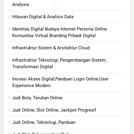
Analysis
Hiburan Digital & Analisis Data
Identitas Digital Budaya Internet Persona Online
Komunitas Virtual Branding Pribadi Digital
Infrastruktur Sistem & Arsitektur Cloud
Infrastruktur Teknologi, Pengembangan Sistem,
Transformasi Digital
Inovasi Akses Digital,Panduan Login Online,User
Experience Modern
Judi Bola, Taruhan Online
Judi Online, Slot Online, Jackpot Progresif
Judi Online, Teknologi, Panduan