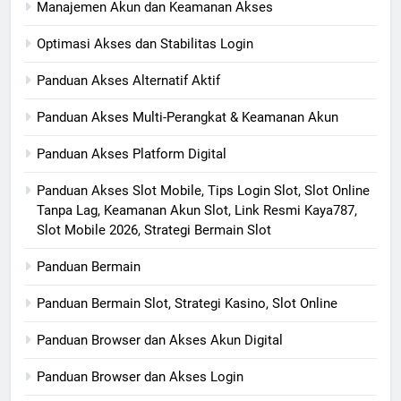
Manajemen Akun dan Keamanan Akses
Optimasi Akses dan Stabilitas Login
Panduan Akses Alternatif Aktif
Panduan Akses Multi-Perangkat & Keamanan Akun
Panduan Akses Platform Digital
Panduan Akses Slot Mobile, Tips Login Slot, Slot Online
Tanpa Lag, Keamanan Akun Slot, Link Resmi Kaya787,
Slot Mobile 2026, Strategi Bermain Slot
Panduan Bermain
Panduan Bermain Slot, Strategi Kasino, Slot Online
Panduan Browser dan Akses Akun Digital
Panduan Browser dan Akses Login