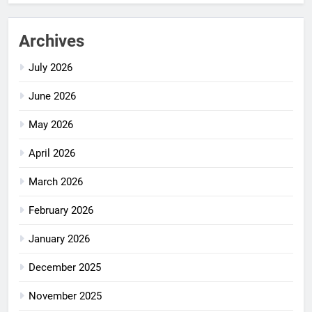
Archives
July 2026
June 2026
May 2026
April 2026
March 2026
February 2026
January 2026
December 2025
November 2025