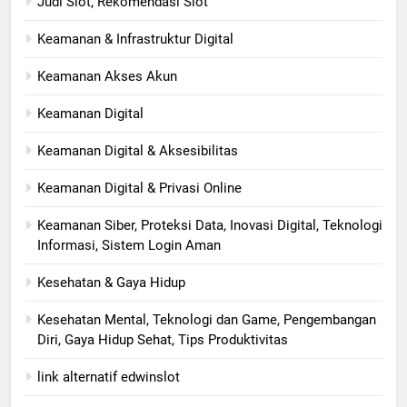
Judi Slot, Rekomendasi Slot
Keamanan & Infrastruktur Digital
Keamanan Akses Akun
Keamanan Digital
Keamanan Digital & Aksesibilitas
Keamanan Digital & Privasi Online
Keamanan Siber, Proteksi Data, Inovasi Digital, Teknologi
Informasi, Sistem Login Aman
Kesehatan & Gaya Hidup
Kesehatan Mental, Teknologi dan Game, Pengembangan
Diri, Gaya Hidup Sehat, Tips Produktivitas
link alternatif edwinslot