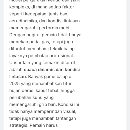
kompleks, di mana setiap faktor
seperti kecepatan, jenis ban,
aerodinamika, dan kondisi lintasan
memengaruhi performa mobil.
Dengan begitu, pemain tidak hanya
menekan pedal gas, tetapi juga
dituntut memahami teknik balap
layaknya pembalap profesional.
Unsur lain yang semakin disorot
adalah
cuaca dinamis dan kondisi
lintasan
. Banyak game balap di
2025 yang menambahkan fitur
hujan deras, kabut tebal, hingga
perubahan suhu yang
memengaruhi grip ban. Kondisi ini
tidak hanya memperindah visual,
tetapi juga menambah tantangan
strategis. Pemain harus