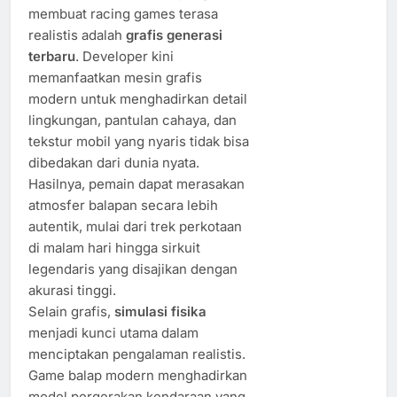
membuat racing games terasa
realistis adalah
grafis generasi
terbaru
. Developer kini
memanfaatkan mesin grafis
modern untuk menghadirkan detail
lingkungan, pantulan cahaya, dan
tekstur mobil yang nyaris tidak bisa
dibedakan dari dunia nyata.
Hasilnya, pemain dapat merasakan
atmosfer balapan secara lebih
autentik, mulai dari trek perkotaan
di malam hari hingga sirkuit
legendaris yang disajikan dengan
akurasi tinggi.
Selain grafis,
simulasi fisika
menjadi kunci utama dalam
menciptakan pengalaman realistis.
Game balap modern menghadirkan
model pergerakan kendaraan yang