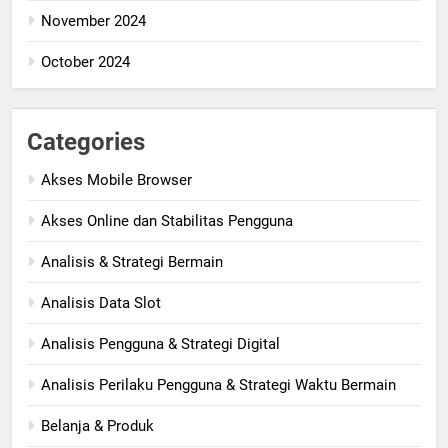
November 2024
October 2024
Categories
Akses Mobile Browser
Akses Online dan Stabilitas Pengguna
Analisis & Strategi Bermain
Analisis Data Slot
Analisis Pengguna & Strategi Digital
Analisis Perilaku Pengguna & Strategi Waktu Bermain
Belanja & Produk