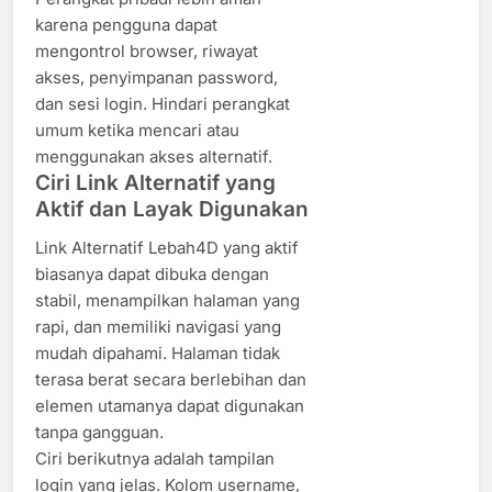
karena pengguna dapat
mengontrol browser, riwayat
akses, penyimpanan password,
dan sesi login. Hindari perangkat
umum ketika mencari atau
menggunakan akses alternatif.
Ciri Link Alternatif yang
Aktif dan Layak Digunakan
Link Alternatif Lebah4D yang aktif
biasanya dapat dibuka dengan
stabil, menampilkan halaman yang
rapi, dan memiliki navigasi yang
mudah dipahami. Halaman tidak
terasa berat secara berlebihan dan
elemen utamanya dapat digunakan
tanpa gangguan.
Ciri berikutnya adalah tampilan
login yang jelas. Kolom username,