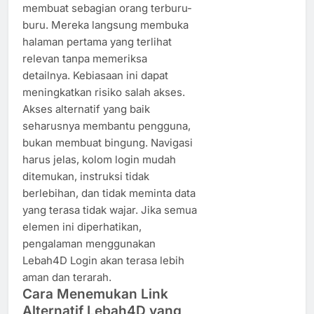
membuat sebagian orang terburu-
buru. Mereka langsung membuka
halaman pertama yang terlihat
relevan tanpa memeriksa
detailnya. Kebiasaan ini dapat
meningkatkan risiko salah akses.
Akses alternatif yang baik
seharusnya membantu pengguna,
bukan membuat bingung. Navigasi
harus jelas, kolom login mudah
ditemukan, instruksi tidak
berlebihan, dan tidak meminta data
yang terasa tidak wajar. Jika semua
elemen ini diperhatikan,
pengalaman menggunakan
Lebah4D Login akan terasa lebih
aman dan terarah.
Cara Menemukan Link
Alternatif Lebah4D yang