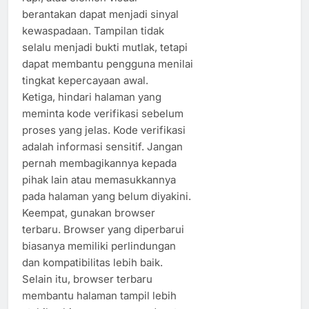
berantakan dapat menjadi sinyal
kewaspadaan. Tampilan tidak
selalu menjadi bukti mutlak, tetapi
dapat membantu pengguna menilai
tingkat kepercayaan awal.
Ketiga, hindari halaman yang
meminta kode verifikasi sebelum
proses yang jelas. Kode verifikasi
adalah informasi sensitif. Jangan
pernah membagikannya kepada
pihak lain atau memasukkannya
pada halaman yang belum diyakini.
Keempat, gunakan browser
terbaru. Browser yang diperbarui
biasanya memiliki perlindungan
dan kompatibilitas lebih baik.
Selain itu, browser terbaru
membantu halaman tampil lebih