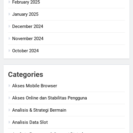
February 2025
January 2025
December 2024
November 2024
October 2024
Categories
Akses Mobile Browser
Akses Online dan Stabilitas Pengguna
Analisis & Strategi Bermain
Analisis Data Slot