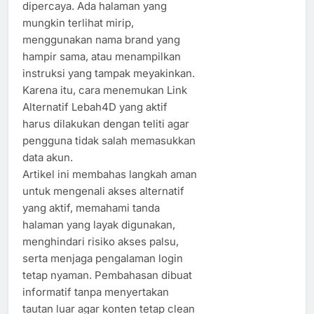
dipercaya. Ada halaman yang
mungkin terlihat mirip,
menggunakan nama brand yang
hampir sama, atau menampilkan
instruksi yang tampak meyakinkan.
Karena itu, cara menemukan Link
Alternatif Lebah4D yang aktif
harus dilakukan dengan teliti agar
pengguna tidak salah memasukkan
data akun.
Artikel ini membahas langkah aman
untuk mengenali akses alternatif
yang aktif, memahami tanda
halaman yang layak digunakan,
menghindari risiko akses palsu,
serta menjaga pengalaman login
tetap nyaman. Pembahasan dibuat
informatif tanpa menyertakan
tautan luar agar konten tetap clean