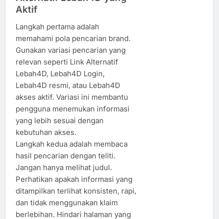
Aktif
Langkah pertama adalah
memahami pola pencarian brand.
Gunakan variasi pencarian yang
relevan seperti Link Alternatif
Lebah4D, Lebah4D Login,
Lebah4D resmi, atau Lebah4D
akses aktif. Variasi ini membantu
pengguna menemukan informasi
yang lebih sesuai dengan
kebutuhan akses.
Langkah kedua adalah membaca
hasil pencarian dengan teliti.
Jangan hanya melihat judul.
Perhatikan apakah informasi yang
ditampilkan terlihat konsisten, rapi,
dan tidak menggunakan klaim
berlebihan. Hindari halaman yang