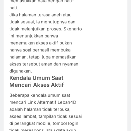
memasukkan data dengan hati-
hati.
Jika halaman terasa aneh atau
tidak sesuai, ia menutupnya dan
tidak melanjutkan proses. Skenario
ini menunjukkan bahwa
menemukan akses aktif bukan
hanya soal berhasil membuka
halaman, tetapi juga memastikan
akses tersebut aman dan nyaman
digunakan.
Kendala Umum Saat
Mencari Akses Aktif
Beberapa kendala umum saat
mencari Link Alternatif Lebah4D
adalah halaman tidak terbuka,
akses lambat, tampilan tidak sesuai
di perangkat mobile, tombol login
tidak merespons, atau data akun