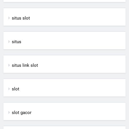
situs slot
situs
situs link slot
slot
slot gacor