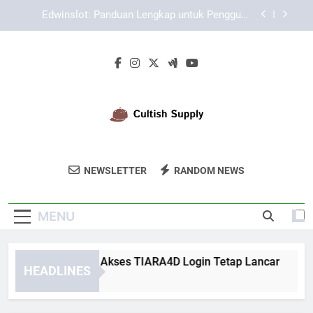
Skip
EDWINSLOT Login dengan Sistem Keamanan
to
yang Mendukung Kenyamanan
content
Cara Login Edwinslot dengan Browser Mobile
yang Praktis, Aman, dan Mudah Dipahami
Cara Memastikan Akses TIARA4D Login Tetap
Lancar
Edwinslot: Panduan Lengkap untuk Pengguna
Aktif
EDWINSLOT Login dengan Sistem Keamanan
yang Mendukung Kenyamanan
Cultish Supply
Dapatkan Koleksi Streetwear Keren Di
Cara Login Edwinslot dengan Browser Mobile
NEWSLETTER
RANDOM NEWS
yang Praktis, Aman, dan Mudah Dipahami
Cultish Supply.
MENU
ra Memastikan Akses TIARA4D Login Tetap Lancar
Edw
HEADLINES
Weeks Ago
1 Mo