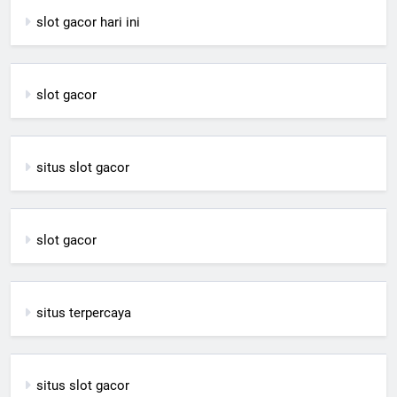
slot gacor hari ini
slot gacor
situs slot gacor
slot gacor
situs terpercaya
situs slot gacor