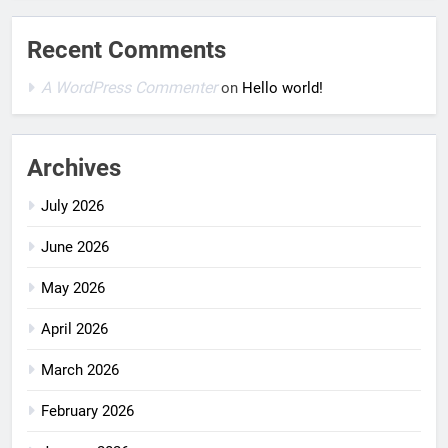
Recent Comments
A WordPress Commenter
on
Hello world!
Archives
July 2026
June 2026
May 2026
April 2026
March 2026
February 2026