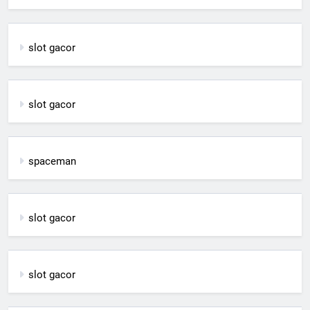
slot gacor
slot gacor
spaceman
slot gacor
slot gacor