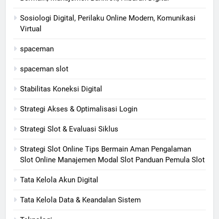
Sosiologi Digital, Perilaku Online Modern, Komunikasi
Virtual
spaceman
spaceman slot
Stabilitas Koneksi Digital
Strategi Akses & Optimalisasi Login
Strategi Slot & Evaluasi Siklus
Strategi Slot Online Tips Bermain Aman Pengalaman
Slot Online Manajemen Modal Slot Panduan Pemula Slot
Tata Kelola Akun Digital
Tata Kelola Data & Keandalan Sistem