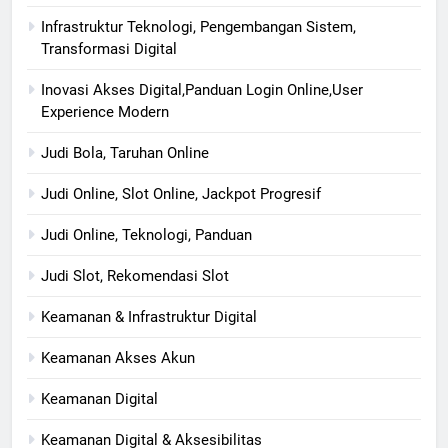
Infrastruktur Teknologi, Pengembangan Sistem,
Transformasi Digital
Inovasi Akses Digital,Panduan Login Online,User
Experience Modern
Judi Bola, Taruhan Online
Judi Online, Slot Online, Jackpot Progresif
Judi Online, Teknologi, Panduan
Judi Slot, Rekomendasi Slot
Keamanan & Infrastruktur Digital
Keamanan Akses Akun
Keamanan Digital
Keamanan Digital & Aksesibilitas