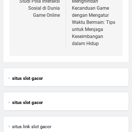
navigation
Studi Pola Interaksi
Menghindari
Sosial di Dunia
Kecanduan Game
Game Online
dengan Mengatur
Waktu Bermain: Tips
untuk Menjaga
Keseimbangan
dalam Hidup
situs slot gacor
situs slot gacor
situs link slot gacor