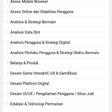
Akses Mobile Browser
Akses Online dan Stabilitas Pengguna
Analisis & Strategi Bermain
Analisis Data Slot
Analisis Pengguna & Strategi Digital
Analisis Perilaku Pengguna & Strategi Waktu Bermain
Belanja & Produk
Desain Game Interaktif, UX & Gamifikasi
Desain Platform Digital
Desain UI/UX / Pengalaman Pengguna / Situs Judi
Edukasi & Teknologi Permainan