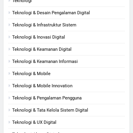
Teknologi
Teknologi & Desain Pengalaman Digital
Teknologi & Infrastruktur Sistem
Teknologi & Inovasi Digital
Teknologi & Keamanan Digital
Teknologi & Keamanan Informasi
Teknologi & Mobile
Teknologi & Mobile Innovation
Teknologi & Pengalaman Pengguna
Teknologi & Tata Kelola Sistem Digital
Teknologi & UX Digital