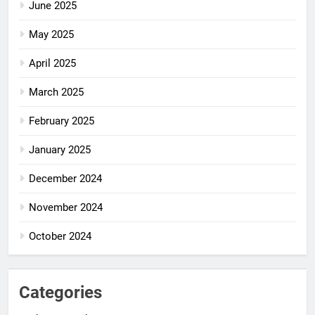
June 2025
May 2025
April 2025
March 2025
February 2025
January 2025
December 2024
November 2024
October 2024
Categories