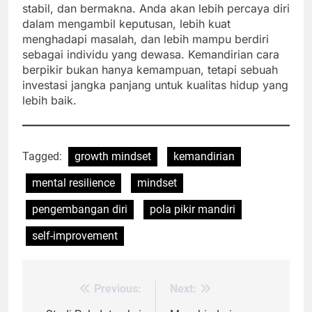
stabil, dan bermakna. Anda akan lebih percaya diri
dalam mengambil keputusan, lebih kuat
menghadapi masalah, dan lebih mampu berdiri
sebagai individu yang dewasa. Kemandirian cara
berpikir bukan hanya kemampuan, tetapi sebuah
investasi jangka panjang untuk kualitas hidup yang
lebih baik.
Tagged:
growth mindset
kemandirian
mental resilience
mindset
pengembangan diri
pola pikir mandiri
self-improvement
Previous:
Next:
Post