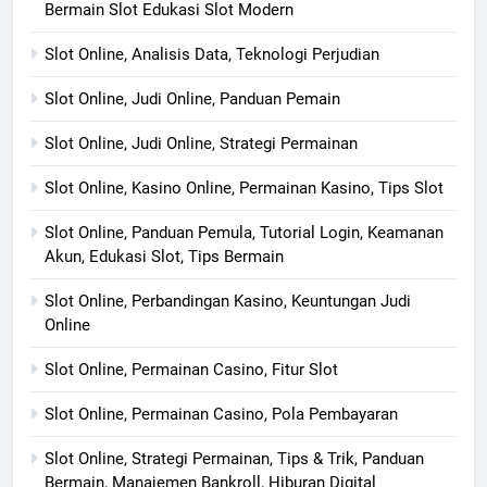
Bermain Slot Edukasi Slot Modern
Slot Online, Analisis Data, Teknologi Perjudian
Slot Online, Judi Online, Panduan Pemain
Slot Online, Judi Online, Strategi Permainan
Slot Online, Kasino Online, Permainan Kasino, Tips Slot
Slot Online, Panduan Pemula, Tutorial Login, Keamanan
Akun, Edukasi Slot, Tips Bermain
Slot Online, Perbandingan Kasino, Keuntungan Judi
Online
Slot Online, Permainan Casino, Fitur Slot
Slot Online, Permainan Casino, Pola Pembayaran
Slot Online, Strategi Permainan, Tips & Trik, Panduan
Bermain, Manajemen Bankroll, Hiburan Digital