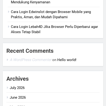
Mendukung Kenyamanan
Cara Login Edwinslot dengan Browser Mobile yang
Praktis, Aman, dan Mudah Dipahami
Cara Login Lebah4D Jika Browser Perlu Diperbarui agar
Akses Tetap Stabil
Recent Comments
A WordPress Commenter
on
Hello world!
Archives
July 2026
June 2026