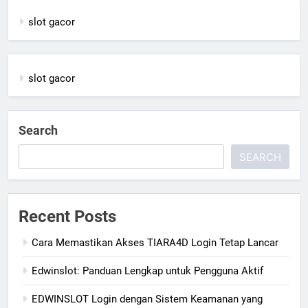
slot gacor
slot gacor
Search
SEARCH
Recent Posts
Cara Memastikan Akses TIARA4D Login Tetap Lancar
Edwinslot: Panduan Lengkap untuk Pengguna Aktif
EDWINSLOT Login dengan Sistem Keamanan yang