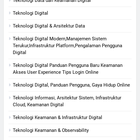
Teknologi Data dan Keamanan Digital
Teknologi Digital
Teknologi Digital & Arsitektur Data
Teknologi Digital Modern,Manajemen Sistem
Terukur,Infrastruktur Platform,Pengalaman Pengguna
Digital
Teknologi Digital Panduan Pengguna Baru Keamanan
Akses User Experience Tips Login Online
Teknologi Digital, Panduan Pengguna, Gaya Hidup Online
Teknologi Informasi, Arsitektur Sistem, Infrastruktur
Cloud, Keamanan Digital
Teknologi Keamanan & Infrastruktur Digital
Teknologi Keamanan & Observability