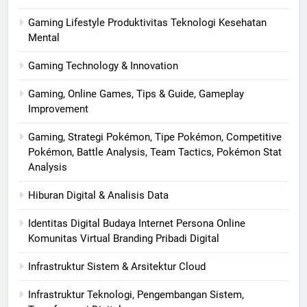
Gaming Lifestyle Produktivitas Teknologi Kesehatan
Mental
Gaming Technology & Innovation
Gaming, Online Games, Tips & Guide, Gameplay
Improvement
Gaming, Strategi Pokémon, Tipe Pokémon, Competitive
Pokémon, Battle Analysis, Team Tactics, Pokémon Stat
Analysis
Hiburan Digital & Analisis Data
Identitas Digital Budaya Internet Persona Online
Komunitas Virtual Branding Pribadi Digital
Infrastruktur Sistem & Arsitektur Cloud
Infrastruktur Teknologi, Pengembangan Sistem,