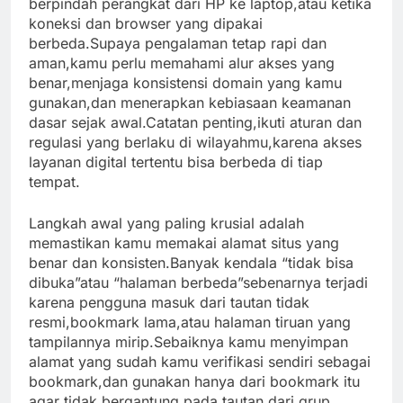
berpindah perangkat dari HP ke laptop,atau ketika
koneksi dan browser yang dipakai
berbeda.Supaya pengalaman tetap rapi dan
aman,kamu perlu memahami alur akses yang
benar,menjaga konsistensi domain yang kamu
gunakan,dan menerapkan kebiasaan keamanan
dasar sejak awal.Catatan penting,ikuti aturan dan
regulasi yang berlaku di wilayahmu,karena akses
layanan digital tertentu bisa berbeda di tiap
tempat.
Langkah awal yang paling krusial adalah
memastikan kamu memakai alamat situs yang
benar dan konsisten.Banyak kendala “tidak bisa
dibuka”atau “halaman berbeda”sebenarnya terjadi
karena pengguna masuk dari tautan tidak
resmi,bookmark lama,atau halaman tiruan yang
tampilannya mirip.Sebaiknya kamu menyimpan
alamat yang sudah kamu verifikasi sendiri sebagai
bookmark,dan gunakan hanya dari bookmark itu
agar tidak bergantung pada tautan dari grup