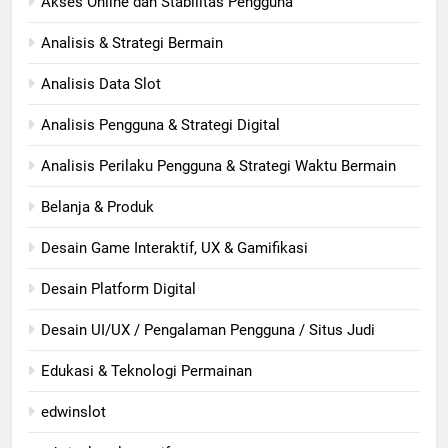
Akses Online dan Stabilitas Pengguna
Analisis & Strategi Bermain
Analisis Data Slot
Analisis Pengguna & Strategi Digital
Analisis Perilaku Pengguna & Strategi Waktu Bermain
Belanja & Produk
Desain Game Interaktif, UX & Gamifikasi
Desain Platform Digital
Desain UI/UX / Pengalaman Pengguna / Situs Judi
Edukasi & Teknologi Permainan
edwinslot