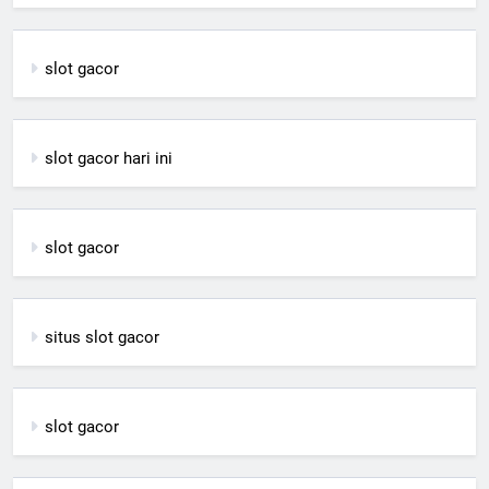
slot gacor
slot gacor hari ini
slot gacor
situs slot gacor
slot gacor