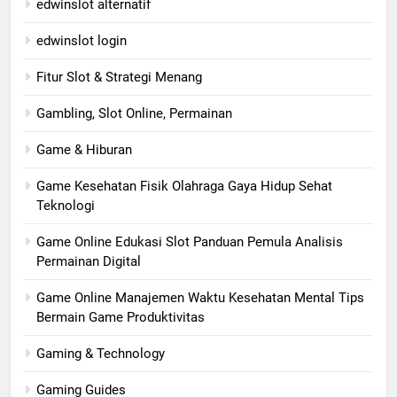
edwinslot alternatif
edwinslot login
Fitur Slot & Strategi Menang
Gambling, Slot Online, Permainan
Game & Hiburan
Game Kesehatan Fisik Olahraga Gaya Hidup Sehat
Teknologi
Game Online Edukasi Slot Panduan Pemula Analisis
Permainan Digital
Game Online Manajemen Waktu Kesehatan Mental Tips
Bermain Game Produktivitas
Gaming & Technology
Gaming Guides