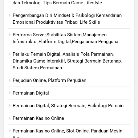
dan Teknologi Tips Bermain Game Lifestyle
Pengembangan Diri Mindset & Psikologi Kemandirian
Emosional Produktivitas Pribadi Life Skills
Performa Server,Stabilitas Sistem,Manajemen
Infrastruktur,Platform Digital,Pengalaman Pengguna
Perilaku Pemain Digital, Analisis Pola Permainan,
Dinamika Game Interaktif, Strategi Bermain Bertahap,
Studi Sistem Permainan
Perjudian Online, Platform Perjudian
Permainan Digital
Permainan Digital, Strategi Bermain, Psikologi Pemain
Permainan Kasino Online
Permainan Kasino Online, Slot Online, Panduan Mesin
Slot