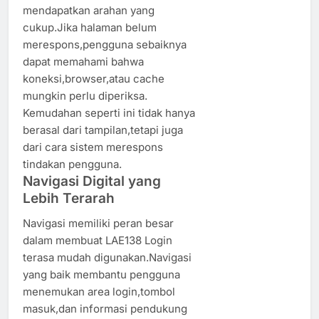
mendapatkan arahan yang
cukup.Jika halaman belum
merespons,pengguna sebaiknya
dapat memahami bahwa
koneksi,browser,atau cache
mungkin perlu diperiksa.
Kemudahan seperti ini tidak hanya
berasal dari tampilan,tetapi juga
dari cara sistem merespons
tindakan pengguna.
Navigasi Digital yang
Lebih Terarah
Navigasi memiliki peran besar
dalam membuat LAE138 Login
terasa mudah digunakan.Navigasi
yang baik membantu pengguna
menemukan area login,tombol
masuk,dan informasi pendukung