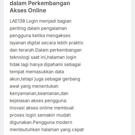
dalam Perkembangan
Akses Online
LAE138 Login menjadi bagian
penting dalam pengalaman
pengguna ketika mengakses
layanan digital secara lebih praktis
dan terarah.Dalam perkembangan
teknologi saat ini,halaman login
tidak lagi hanya dipahami sebagai
tempat memasukkan data
akun,tetapi juga sebagai gerbang
awal yang menentukan
kenyamanan,keamanan,dan
kejelasan akses pengguna.
Inovasi akses online membuat
proses login semakin mudah
digunakan.Pengguna modern
membutuhkan halaman yang cepat