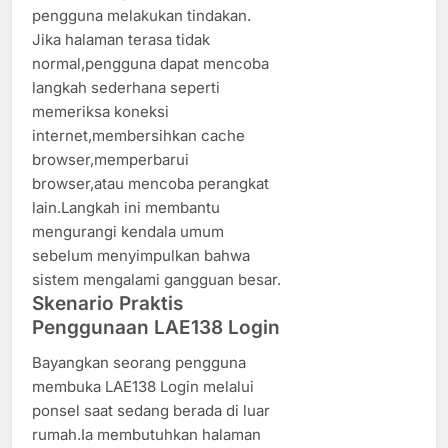
pengguna melakukan tindakan.
Jika halaman terasa tidak
normal,pengguna dapat mencoba
langkah sederhana seperti
memeriksa koneksi
internet,membersihkan cache
browser,memperbarui
browser,atau mencoba perangkat
lain.Langkah ini membantu
mengurangi kendala umum
sebelum menyimpulkan bahwa
sistem mengalami gangguan besar.
Skenario Praktis
Penggunaan LAE138 Login
Bayangkan seorang pengguna
membuka LAE138 Login melalui
ponsel saat sedang berada di luar
rumah.Ia membutuhkan halaman