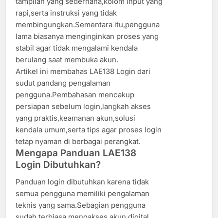
tampilan yang sederhana,kolom input yang
rapi,serta instruksi yang tidak
membingungkan.Sementara itu,pengguna
lama biasanya menginginkan proses yang
stabil agar tidak mengalami kendala
berulang saat membuka akun.
Artikel ini membahas LAE138 Login dari
sudut pandang pengalaman
pengguna.Pembahasan mencakup
persiapan sebelum login,langkah akses
yang praktis,keamanan akun,solusi
kendala umum,serta tips agar proses login
tetap nyaman di berbagai perangkat.
Mengapa Panduan LAE138
Login Dibutuhkan?
Panduan login dibutuhkan karena tidak
semua pengguna memiliki pengalaman
teknis yang sama.Sebagian pengguna
sudah terbiasa mengakses akun digital