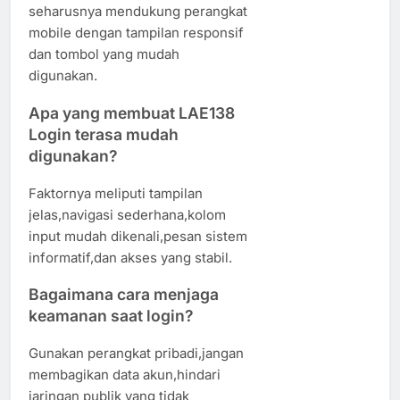
seharusnya mendukung perangkat
mobile dengan tampilan responsif
dan tombol yang mudah
digunakan.
Apa yang membuat LAE138
Login terasa mudah
digunakan?
Faktornya meliputi tampilan
jelas,navigasi sederhana,kolom
input mudah dikenali,pesan sistem
informatif,dan akses yang stabil.
Bagaimana cara menjaga
keamanan saat login?
Gunakan perangkat pribadi,jangan
membagikan data akun,hindari
jaringan publik yang tidak