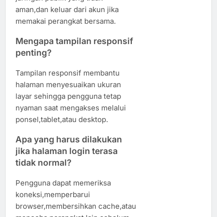
aman,dan keluar dari akun jika
memakai perangkat bersama.
Mengapa tampilan responsif
penting?
Tampilan responsif membantu
halaman menyesuaikan ukuran
layar sehingga pengguna tetap
nyaman saat mengakses melalui
ponsel,tablet,atau desktop.
Apa yang harus dilakukan
jika halaman login terasa
tidak normal?
Pengguna dapat memeriksa
koneksi,memperbarui
browser,membersihkan cache,atau