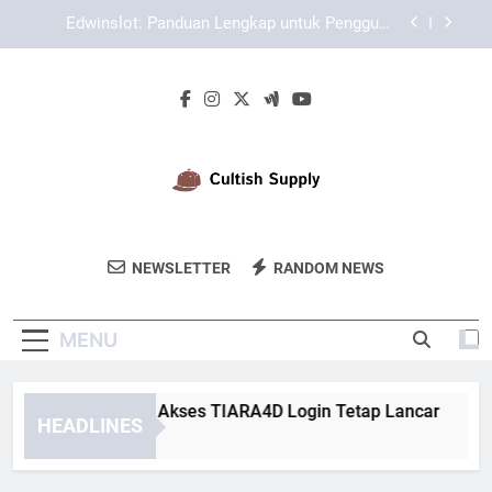
Skip
EDWINSLOT Login dengan Sistem Keamanan
to
yang Mendukung Kenyamanan
content
Cara Login Edwinslot dengan Browser Mobile
yang Praktis, Aman, dan Mudah Dipahami
Cara Memastikan Akses TIARA4D Login Tetap
Lancar
Edwinslot: Panduan Lengkap untuk Pengguna
Aktif
EDWINSLOT Login dengan Sistem Keamanan
yang Mendukung Kenyamanan
Cultish Supply
Dapatkan Koleksi Streetwear Keren Di
Cara Login Edwinslot dengan Browser Mobile
NEWSLETTER
RANDOM NEWS
yang Praktis, Aman, dan Mudah Dipahami
Cultish Supply.
MENU
ra Memastikan Akses TIARA4D Login Tetap Lancar
Edw
HEADLINES
Month Ago
1 Mo