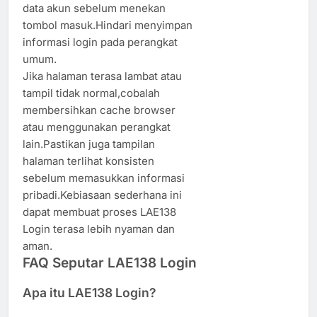
data akun sebelum menekan
tombol masuk.Hindari menyimpan
informasi login pada perangkat
umum.
Jika halaman terasa lambat atau
tampil tidak normal,cobalah
membersihkan cache browser
atau menggunakan perangkat
lain.Pastikan juga tampilan
halaman terlihat konsisten
sebelum memasukkan informasi
pribadi.Kebiasaan sederhana ini
dapat membuat proses LAE138
Login terasa lebih nyaman dan
aman.
FAQ Seputar LAE138 Login
Apa itu LAE138 Login?