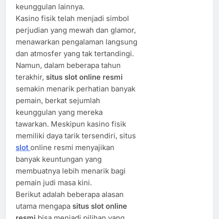
keunggulan lainnya.
Kasino fisik telah menjadi simbol
perjudian yang mewah dan glamor,
menawarkan pengalaman langsung
dan atmosfer yang tak tertandingi.
Namun, dalam beberapa tahun
terakhir,
situs slot online resmi
semakin menarik perhatian banyak
pemain, berkat sejumlah
keunggulan yang mereka
tawarkan. Meskipun kasino fisik
memiliki daya tarik tersendiri, situs
slot
online resmi menyajikan
banyak keuntungan yang
membuatnya lebih menarik bagi
pemain judi masa kini.
Berikut adalah beberapa alasan
utama mengapa
situs slot online
resmi
bisa menjadi pilihan yang