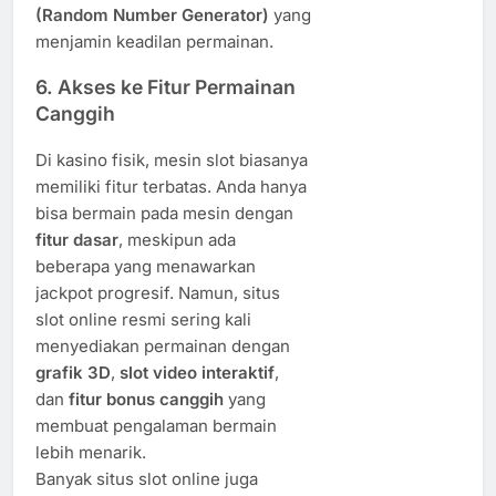
(Random Number Generator)
yang
menjamin keadilan permainan.
6.
Akses ke Fitur Permainan
Canggih
Di kasino fisik, mesin slot biasanya
memiliki fitur terbatas. Anda hanya
bisa bermain pada mesin dengan
fitur dasar
, meskipun ada
beberapa yang menawarkan
jackpot progresif. Namun, situs
slot online resmi sering kali
menyediakan permainan dengan
grafik 3D
,
slot video interaktif
,
dan
fitur bonus canggih
yang
membuat pengalaman bermain
lebih menarik.
Banyak situs slot online juga