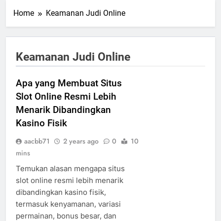
Home
Keamanan Judi Online
Keamanan Judi Online
Apa yang Membuat Situs
Slot Online Resmi Lebih
Menarik Dibandingkan
Kasino Fisik
aacbb71
2 years ago
0
10
mins
Temukan alasan mengapa situs
slot online resmi lebih menarik
dibandingkan kasino fisik,
termasuk kenyamanan, variasi
permainan, bonus besar, dan