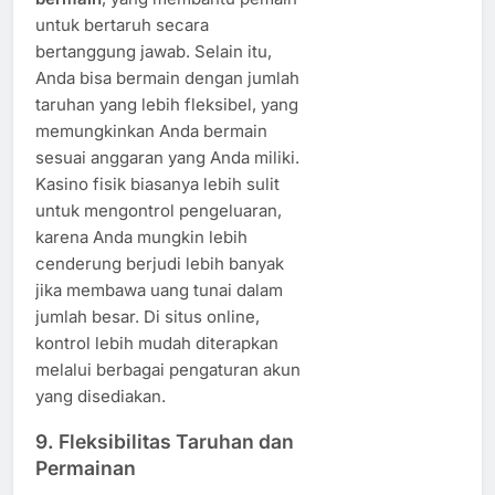
untuk bertaruh secara
bertanggung jawab. Selain itu,
Anda bisa bermain dengan jumlah
taruhan yang lebih fleksibel, yang
memungkinkan Anda bermain
sesuai anggaran yang Anda miliki.
Kasino fisik biasanya lebih sulit
untuk mengontrol pengeluaran,
karena Anda mungkin lebih
cenderung berjudi lebih banyak
jika membawa uang tunai dalam
jumlah besar. Di situs online,
kontrol lebih mudah diterapkan
melalui berbagai pengaturan akun
yang disediakan.
9.
Fleksibilitas Taruhan dan
Permainan