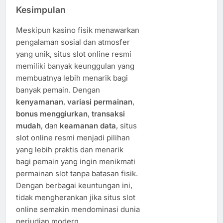
Kesimpulan
Meskipun kasino fisik menawarkan
pengalaman sosial dan atmosfer
yang unik, situs slot online resmi
memiliki banyak keunggulan yang
membuatnya lebih menarik bagi
banyak pemain. Dengan
kenyamanan
,
variasi permainan
,
bonus menggiurkan
,
transaksi
mudah
, dan
keamanan data
, situs
slot online resmi menjadi pilihan
yang lebih praktis dan menarik
bagi pemain yang ingin menikmati
permainan slot tanpa batasan fisik.
Dengan berbagai keuntungan ini,
tidak mengherankan jika situs slot
online semakin mendominasi dunia
perjudian modern.