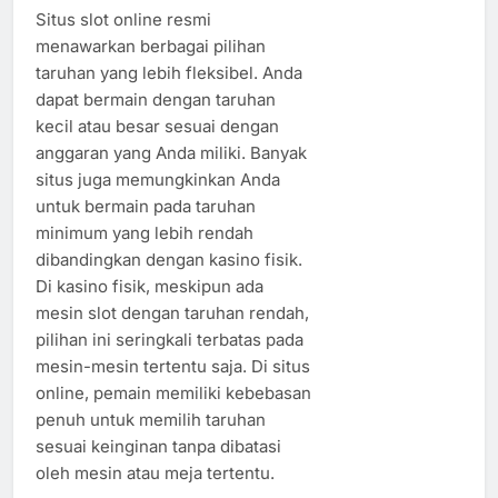
Situs slot online resmi
menawarkan berbagai pilihan
taruhan yang lebih fleksibel. Anda
dapat bermain dengan taruhan
kecil atau besar sesuai dengan
anggaran yang Anda miliki. Banyak
situs juga memungkinkan Anda
untuk bermain pada taruhan
minimum yang lebih rendah
dibandingkan dengan kasino fisik.
Di kasino fisik, meskipun ada
mesin slot dengan taruhan rendah,
pilihan ini seringkali terbatas pada
mesin-mesin tertentu saja. Di situs
online, pemain memiliki kebebasan
penuh untuk memilih taruhan
sesuai keinginan tanpa dibatasi
oleh mesin atau meja tertentu.