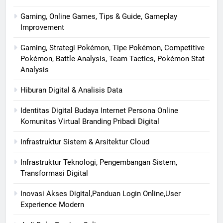
Gaming, Online Games, Tips & Guide, Gameplay
Improvement
Gaming, Strategi Pokémon, Tipe Pokémon, Competitive
Pokémon, Battle Analysis, Team Tactics, Pokémon Stat
Analysis
Hiburan Digital & Analisis Data
Identitas Digital Budaya Internet Persona Online
Komunitas Virtual Branding Pribadi Digital
Infrastruktur Sistem & Arsitektur Cloud
Infrastruktur Teknologi, Pengembangan Sistem,
Transformasi Digital
Inovasi Akses Digital,Panduan Login Online,User
Experience Modern