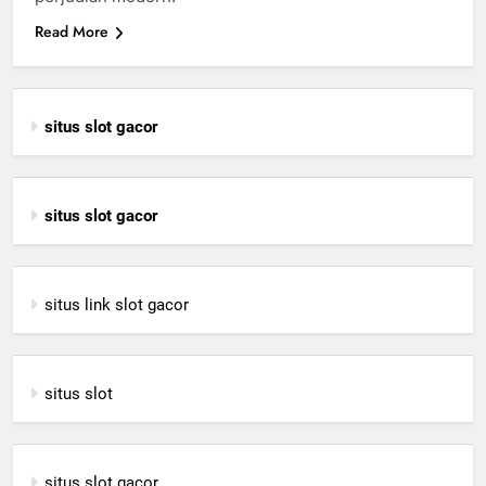
Read More
situs slot gacor
situs slot gacor
situs link slot gacor
situs slot
situs slot gacor