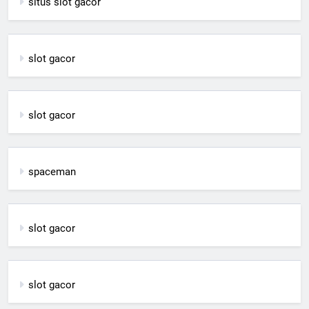
situs slot gacor
slot gacor
slot gacor
spaceman
slot gacor
slot gacor