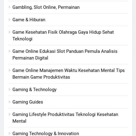
Gambling, Slot Online, Permainan
Game & Hiburan
Game Kesehatan Fisik Olahraga Gaya Hidup Sehat
Teknologi
Game Online Edukasi Slot Panduan Pemula Analisis
Permainan Digital
Game Online Manajemen Waktu Kesehatan Mental Tips
Bermain Game Produktivitas
Gaming & Technology
Gaming Guides
Gaming Lifestyle Produktivitas Teknologi Kesehatan
Mental
Gaming Technology & Innovation