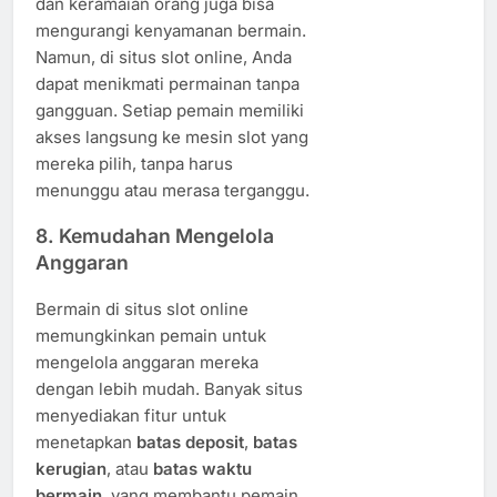
dan keramaian orang juga bisa
mengurangi kenyamanan bermain.
Namun, di situs slot online, Anda
dapat menikmati permainan tanpa
gangguan. Setiap pemain memiliki
akses langsung ke mesin slot yang
mereka pilih, tanpa harus
menunggu atau merasa terganggu.
8.
Kemudahan Mengelola
Anggaran
Bermain di situs slot online
memungkinkan pemain untuk
mengelola anggaran mereka
dengan lebih mudah. Banyak situs
menyediakan fitur untuk
menetapkan
batas deposit
,
batas
kerugian
, atau
batas waktu
bermain
, yang membantu pemain