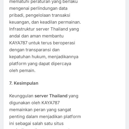
mematuhi peraturan yang berlaku
mengenai perlindungan data
pribadi, pengelolaan transaksi
keuangan, dan keadilan permainan.
Infrastruktur server Thailand yang
andal dan aman membantu
KAYA787 untuk terus beroperasi
dengan transparansi dan
kepatuhan hukum, menjadikannya
platform yang dapat dipercaya
oleh pemain.
7.
Kesimpulan
Keunggulan
server Thailand
yang
digunakan oleh KAYA787
memainkan peran yang sangat
penting dalam menjadikan platform
ini sebagai salah satu situs