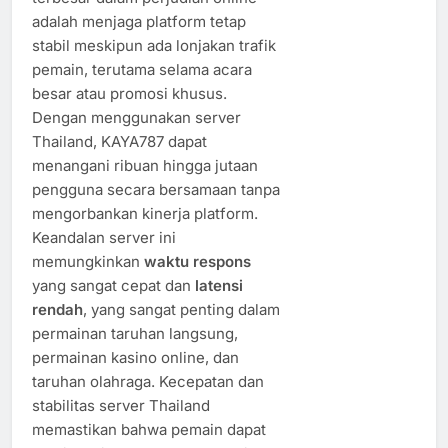
adalah menjaga platform tetap
stabil meskipun ada lonjakan trafik
pemain, terutama selama acara
besar atau promosi khusus.
Dengan menggunakan server
Thailand, KAYA787 dapat
menangani ribuan hingga jutaan
pengguna secara bersamaan tanpa
mengorbankan kinerja platform.
Keandalan server ini
memungkinkan
waktu respons
yang sangat cepat dan
latensi
rendah
, yang sangat penting dalam
permainan taruhan langsung,
permainan kasino online, dan
taruhan olahraga. Kecepatan dan
stabilitas server Thailand
memastikan bahwa pemain dapat