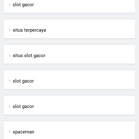
slot gacor
situs terpercaya
situs slot gacor
slot gacor
slot gacor
spaceman