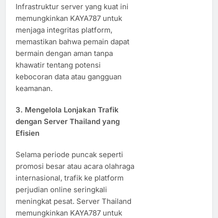
Infrastruktur server yang kuat ini
memungkinkan KAYA787 untuk
menjaga integritas platform,
memastikan bahwa pemain dapat
bermain dengan aman tanpa
khawatir tentang potensi
kebocoran data atau gangguan
keamanan.
3.
Mengelola Lonjakan Trafik
dengan Server Thailand yang
Efisien
Selama periode puncak seperti
promosi besar atau acara olahraga
internasional, trafik ke platform
perjudian online seringkali
meningkat pesat. Server Thailand
memungkinkan KAYA787 untuk