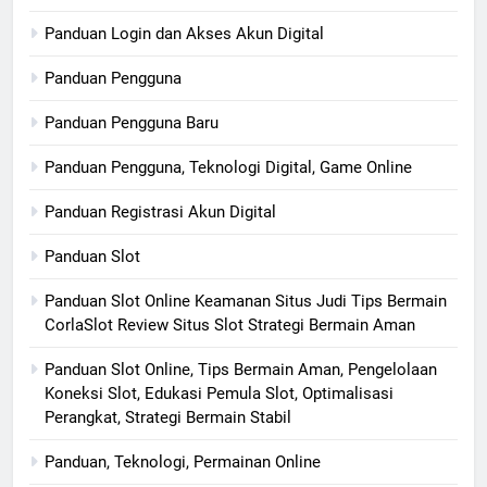
Panduan Login dan Akses Akun Digital
Panduan Pengguna
Panduan Pengguna Baru
Panduan Pengguna, Teknologi Digital, Game Online
Panduan Registrasi Akun Digital
Panduan Slot
Panduan Slot Online Keamanan Situs Judi Tips Bermain
CorlaSlot Review Situs Slot Strategi Bermain Aman
Panduan Slot Online, Tips Bermain Aman, Pengelolaan
Koneksi Slot, Edukasi Pemula Slot, Optimalisasi
Perangkat, Strategi Bermain Stabil
Panduan, Teknologi, Permainan Online