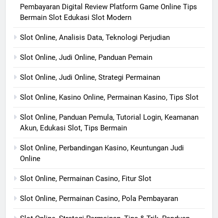
Pembayaran Digital Review Platform Game Online Tips
Bermain Slot Edukasi Slot Modern
Slot Online, Analisis Data, Teknologi Perjudian
Slot Online, Judi Online, Panduan Pemain
Slot Online, Judi Online, Strategi Permainan
Slot Online, Kasino Online, Permainan Kasino, Tips Slot
Slot Online, Panduan Pemula, Tutorial Login, Keamanan
Akun, Edukasi Slot, Tips Bermain
Slot Online, Perbandingan Kasino, Keuntungan Judi
Online
Slot Online, Permainan Casino, Fitur Slot
Slot Online, Permainan Casino, Pola Pembayaran