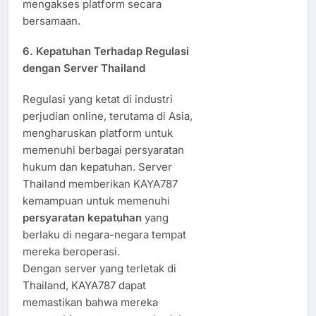
mengakses platform secara
bersamaan.
6.
Kepatuhan Terhadap Regulasi
dengan Server Thailand
Regulasi yang ketat di industri
perjudian online, terutama di Asia,
mengharuskan platform untuk
memenuhi berbagai persyaratan
hukum dan kepatuhan. Server
Thailand memberikan KAYA787
kemampuan untuk memenuhi
persyaratan kepatuhan
yang
berlaku di negara-negara tempat
mereka beroperasi.
Dengan server yang terletak di
Thailand, KAYA787 dapat
memastikan bahwa mereka