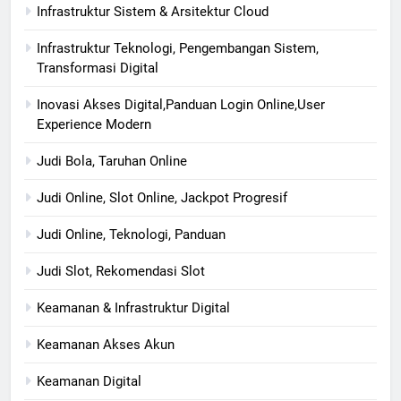
Infrastruktur Sistem & Arsitektur Cloud
Infrastruktur Teknologi, Pengembangan Sistem,
Transformasi Digital
Inovasi Akses Digital,Panduan Login Online,User
Experience Modern
Judi Bola, Taruhan Online
Judi Online, Slot Online, Jackpot Progresif
Judi Online, Teknologi, Panduan
Judi Slot, Rekomendasi Slot
Keamanan & Infrastruktur Digital
Keamanan Akses Akun
Keamanan Digital