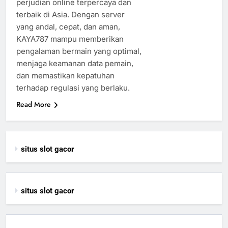
perjudian online terpercaya dan
terbaik di Asia. Dengan server
yang andal, cepat, dan aman,
KAYA787 mampu memberikan
pengalaman bermain yang optimal,
menjaga keamanan data pemain,
dan memastikan kepatuhan
terhadap regulasi yang berlaku.
Read More
situs slot gacor
situs slot gacor