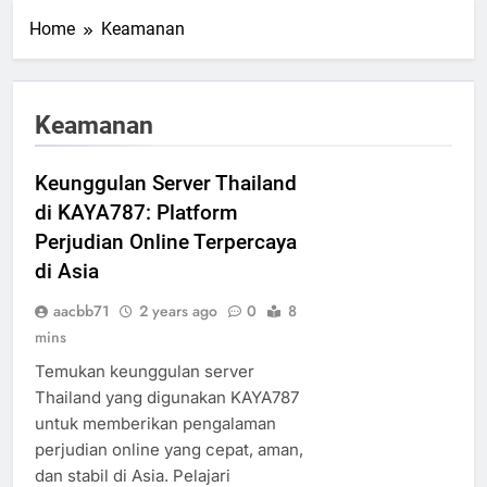
Home
Keamanan
Keamanan
Keunggulan Server Thailand
di KAYA787: Platform
Perjudian Online Terpercaya
di Asia
aacbb71
2 years ago
0
8
mins
Temukan keunggulan server
Thailand yang digunakan KAYA787
untuk memberikan pengalaman
perjudian online yang cepat, aman,
dan stabil di Asia. Pelajari