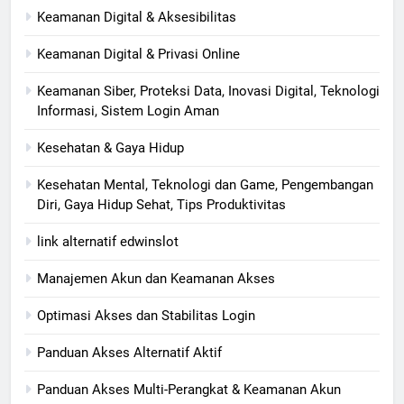
Keamanan Digital & Aksesibilitas
Keamanan Digital & Privasi Online
Keamanan Siber, Proteksi Data, Inovasi Digital, Teknologi
Informasi, Sistem Login Aman
Kesehatan & Gaya Hidup
Kesehatan Mental, Teknologi dan Game, Pengembangan
Diri, Gaya Hidup Sehat, Tips Produktivitas
link alternatif edwinslot
Manajemen Akun dan Keamanan Akses
Optimasi Akses dan Stabilitas Login
Panduan Akses Alternatif Aktif
Panduan Akses Multi-Perangkat & Keamanan Akun