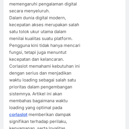
memengaruhi pengalaman digital
secara menyeluruh.
Dalam dunia digital modern,
kecepatan akses merupakan salah
satu tolok ukur utama dalam
menilai kualitas suatu platform.
Pengguna kini tidak hanya mencari
fungsi, tetapi juga menuntut
kecepatan dan kelancaran.
Corlaslot memahami kebutuhan ini
dengan serius dan menjadikan
waktu loading sebagai salah satu
prioritas dalam pengembangan
sistemnya. Artikel ini akan
membahas bagaimana waktu
loading yang optimal pada
corlaslot
memberikan dampak
signifikan terhadap perilaku,
kenyamanan, serta loyalitas