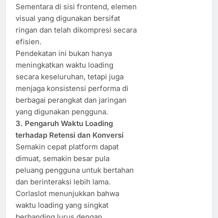
Sementara di sisi frontend, elemen
visual yang digunakan bersifat
ringan dan telah dikompresi secara
efisien.
Pendekatan ini bukan hanya
meningkatkan waktu loading
secara keseluruhan, tetapi juga
menjaga konsistensi performa di
berbagai perangkat dan jaringan
yang digunakan pengguna.
3. Pengaruh Waktu Loading
terhadap Retensi dan Konversi
Semakin cepat platform dapat
dimuat, semakin besar pula
peluang pengguna untuk bertahan
dan berinteraksi lebih lama.
Corlaslot menunjukkan bahwa
waktu loading yang singkat
berbanding lurus dengan