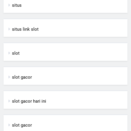
situs
situs link slot
slot
slot gacor
slot gacor hari ini
slot gacor