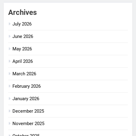
Archives
July 2026
June 2026
May 2026
April 2026
March 2026
February 2026
January 2026
December 2025
November 2025