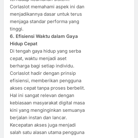
Corlaslot memahami aspek ini dan
menjadikannya dasar untuk terus
menjaga standar performa yang
tinggi.
6. Efisiensi Waktu dalam Gaya
Hidup Cepat
Di tengah gaya hidup yang serba
cepat, waktu menjadi aset
berharga bagi setiap individu.
Corlaslot hadir dengan prinsip
efisiensi, memberikan pengguna
akses cepat tanpa proses berbelit.
Hal ini sangat relevan dengan
kebiasaan masyarakat digital masa
kini yang menginginkan semuanya
berjalan instan dan lancar.
Kecepatan akses juga menjadi
salah satu alasan utama pengguna