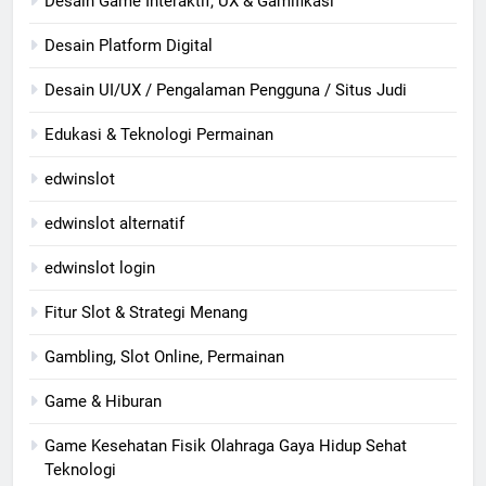
Desain Game Interaktif, UX & Gamifikasi
Desain Platform Digital
Desain UI/UX / Pengalaman Pengguna / Situs Judi
Edukasi & Teknologi Permainan
edwinslot
edwinslot alternatif
edwinslot login
Fitur Slot & Strategi Menang
Gambling, Slot Online, Permainan
Game & Hiburan
Game Kesehatan Fisik Olahraga Gaya Hidup Sehat
Teknologi