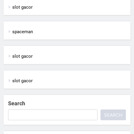
slot gacor
spaceman
slot gacor
slot gacor
Search
SEARCH