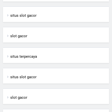
situs slot gacor
slot gacor
situs terpercaya
situs slot gacor
slot gacor