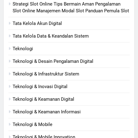
Strategi Slot Online Tips Bermain Aman Pengalaman
Slot Online Manajemen Modal Slot Panduan Pemula Slot
Tata Kelola Akun Digital
Tata Kelola Data & Keandalan Sistem
Teknologi
Teknologi & Desain Pengalaman Digital
Teknologi & Infrastruktur Sistem
Teknologi & Inovasi Digital
Teknologi & Keamanan Digital
Teknologi & Keamanan Informasi
Teknologi & Mobile
Teknologi & Mobile Innovation